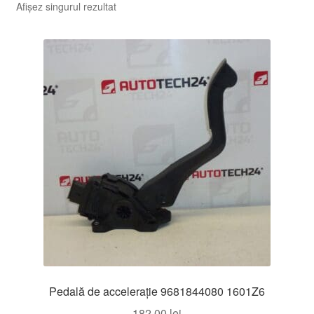
Afișez singurul rezultat
Pedală de accelerație 9681844080 1601Z6
182,00
lei