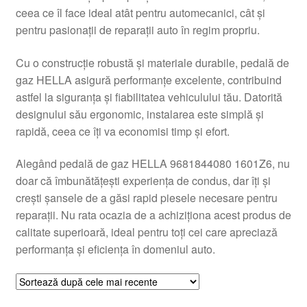
ceea ce îl face ideal atât pentru automecanici, cât și
Livrare
pentru pasionații de reparații auto în regim propriu.
Livrare în toată lumea
Cu o construcție robustă și materiale durabile, pedală de
gaz HELLA asigură performanțe excelente, contribuind
Plângere
astfel la siguranța și fiabilitatea vehiculului tău. Datorită
designului său ergonomic, instalarea este simplă și
rapidă, ceea ce îți va economisi timp și efort.
Plățile
Alegând pedală de gaz HELLA 9681844080 1601Z6, nu
Politică de confidențialitate
doar că îmbunătățești experiența de condus, dar îți și
crești șansele de a găsi rapid piesele necesare pentru
Procedura de reclamație
reparații. Nu rata ocazia de a achiziționa acest produs de
calitate superioară, ideal pentru toți cei care apreciază
Termeni si conditii
performanța și eficiența în domeniul auto.