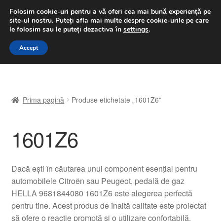
LIVRARE de la 33 lei
Folosim cookie-uri pentru a vă oferi cea mai bună experiență pe
site-ul nostru.
Puteți afla mai multe despre cookie-urile pe care
luni-vineri 9 a.m. - 4 p.m.
031 229 6816
le folosim sau le puteți dezactiva în
settings
.
Sari
Sari
Accept
Meniu
la
la
navigare
conținut
Prima pagină
Prima pagină
Produse etichetate „1601Z6”
A lua legatura
1601Z6
Contul meu
Coș
Dacă ești în căutarea unui component esențial pentru
automobilele Citroën sau Peugeot, pedală de gaz
Despre noi
HELLA 9681844080 1601Z6 este alegerea perfectă
pentru tine. Acest produs de înaltă calitate este proiectat
Finalizare comandă
să ofere o reacție promptă și o utilizare confortabilă,