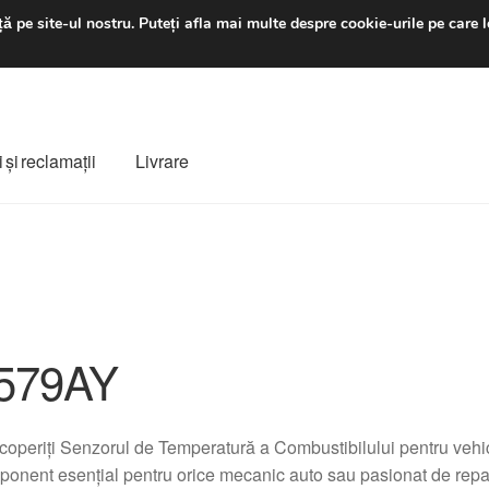
luni-vineri 9 a.m. - 4 p
ă pe site-ul nostru.
Puteți afla mai multe despre cookie-urile pe care l
 şi reclamații
Livrare
ș
Despre noi
Finalizare comandă
Livrare
Livrare în toată lumea
e
Procedura de reclamație
Termeni si conditii
579AY
operiți Senzorul de Temperatură a Combustibilului pentru vehi
onent esențial pentru orice mecanic auto sau pasionat de repar