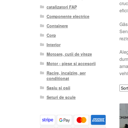
cruc
catalizatori FAP
efic
Componente electrice
Găsi
Containere
Senz
Corp
rezi
Interior
Aleg
Motoare, cutii de viteze
dumn
Motor - piese si accesorii
amat
Racire, incalzire, aer
vehi
conditionat
Șasiu și osii
Seturi de scule