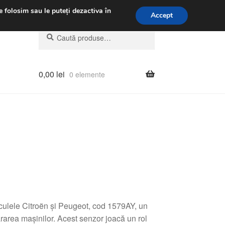
.m.
031 229 6816
e folosim sau le puteți dezactiva în
Accept
Caută
Caută
după:
0,00
lei
0 elemente
culele Citroën și Peugeot, cod 1579AY, un
area mașinilor. Acest senzor joacă un rol