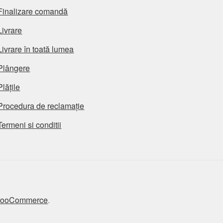
Finalizare comandă
Livrare
Livrare în toată lumea
Plângere
Plățile
Procedura de reclamație
Termeni si conditii
 WooCommerce
.