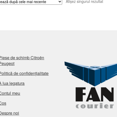
Afișez singurul rezultat
Piese de schimb Citroën
Peugeot
Politică de confidențialitate
A lua legatura
Contul meu
Coș
Despre noi