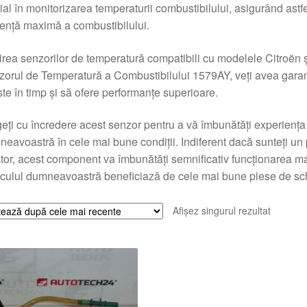
ial în monitorizarea temperaturii combustibilului, asigurând astf
iență maximă a combustibilului.
rea senzorilor de temperatură compatibili cu modelele Citroën ș
orul de Temperatură a Combustibilului 1579AY, veți avea garanți
ste în timp și să ofere performanțe superioare.
eți cu încredere acest senzor pentru a vă îmbunătăți experiența
eavoastră în cele mai bune condiții. Indiferent dacă sunteți un
or, acest component va îmbunătăți semnificativ funcționarea ma
culul dumneavoastră beneficiază de cele mai bune piese de sc
Afișez singurul rezultat