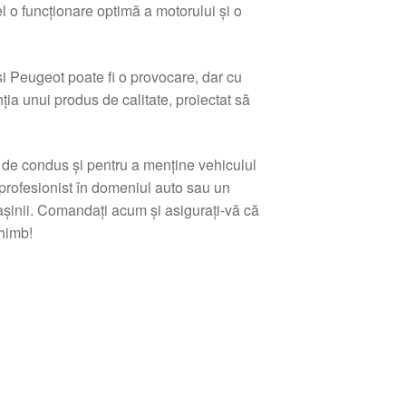
el o funcționare optimă a motorului și o
i Peugeot poate fi o provocare, dar cu
a unui produs de calitate, proiectat să
 de condus și pentru a menține vehiculul
 profesionist în domeniul auto sau un
șinii. Comandați acum și asigurați-vă că
himb!