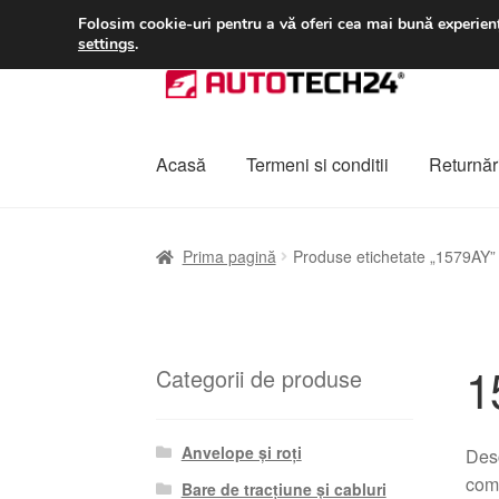
LIVRARE de la 33 lei
Folosim cookie-uri pentru a vă oferi cea mai bună experienț
settings
.
Sari
Sari
la
la
navigare
conținut
Acasă
Termeni si conditii
Returnări
Prima pagină
A lua legatura
Contul meu
Co
Prima pagină
Produse etichetate „1579AY”
Plângere
Plățile
Politică de confidențialitat
1
Categorii de produse
Anvelope și roți
Desc
comp
Bare de tracțiune și cabluri