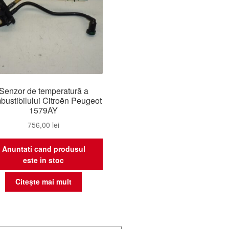
Senzor de temperatură a
bustibilului Citroën Peugeot
1579AY
756,00
lei
Anuntati cand produsul
este in stoc
Citește mai mult