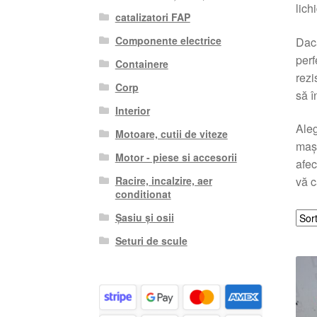
lich
catalizatori FAP
Componente electrice
Dacă
perf
Containere
rezi
Corp
să î
Interior
Ale
Motoare, cutii de viteze
mași
Motor - piese si accesorii
afec
Racire, incalzire, aer
vă c
conditionat
Șasiu și osii
Seturi de scule