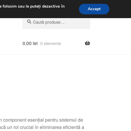
.m.
031 229 6816
e folosim sau le puteți dezactiva în
Accept
Caută
Caută
după:
0,00
lei
0 elemente
 component esențial pentru sistemul de
că un rol crucial în eliminarea eficientă a