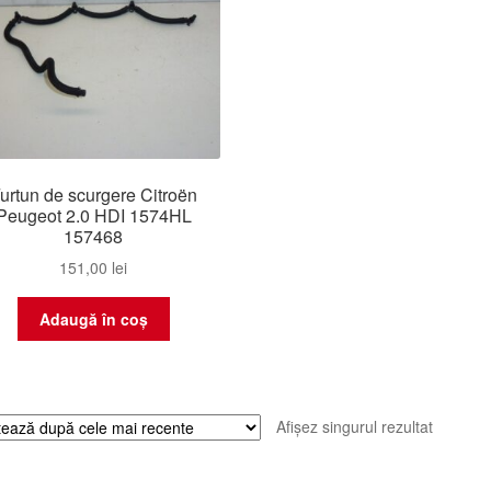
urtun de scurgere Citroën
Peugeot 2.0 HDI 1574HL
157468
151,00
lei
Adaugă în coș
Afișez singurul rezultat