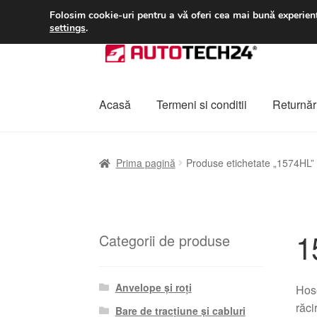
LIVRARE de la 33 lei
Folosim cookie-uri pentru a vă oferi cea mai bună experienț
settings
.
Sari
Sari
la
la
navigare
conținut
Acasă
Termeni si conditii
Returnări
Prima pagină
A lua legatura
Contul meu
Co
Prima pagină
Produse etichetate „1574HL”
Plângere
Plățile
Politică de confidențialitat
1
Categorii de produse
Anvelope și roți
Hos
răci
Bare de tracțiune și cabluri