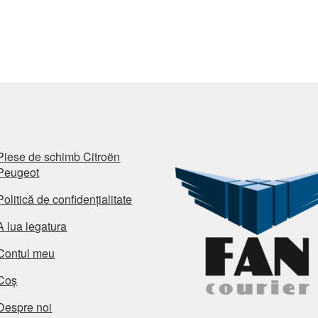
Piese de schimb Citroën
Peugeot
Politică de confidențialitate
A lua legatura
Contul meu
Coș
Despre noi