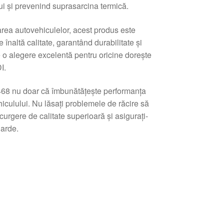
lui și prevenind suprasarcina termică.
rea autovehiculelor, acest produs este
înaltă calitate, garantând durabilitate și
ce o alegere excelentă pentru oricine dorește
I.
8 nu doar că îmbunătățește performanța
iculului. Nu lăsați problemele de răcire să
urgere de calitate superioară și asigurați-
arde.