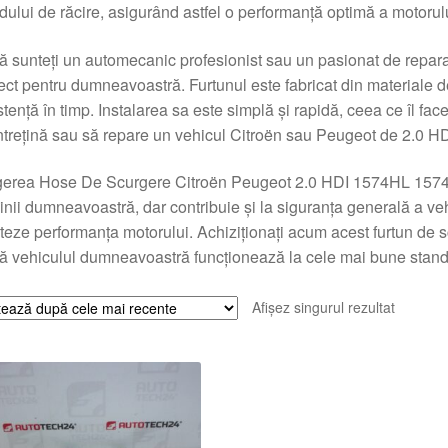
idului de răcire, asigurând astfel o performanță optimă a motoru
 sunteți un automecanic profesionist sau un pasionat de repara
ect pentru dumneavoastră. Furtunul este fabricat din materiale de 
stență în timp. Instalarea sa este simplă și rapidă, ceea ce îl fa
ntrețină sau să repare un vehicul Citroën sau Peugeot de 2.0 HD
gerea Hose De Scurgere Citroën Peugeot 2.0 HDI 1574HL 15746
nii dumneavoastră, dar contribuie și la siguranța generală a veh
teze performanța motorului. Achiziționați acum acest furtun de sc
ă vehiculul dumneavoastră funcționează la cele mai bune stand
Afișez singurul rezultat