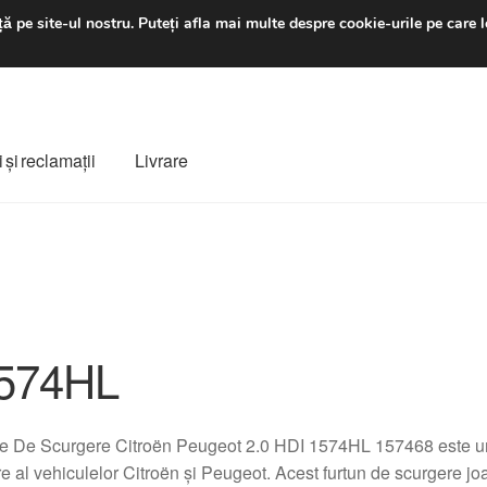
luni-vineri 9 a.m. - 4 p
ă pe site-ul nostru.
Puteți afla mai multe despre cookie-urile pe care l
 şi reclamații
Livrare
ș
Despre noi
Finalizare comandă
Livrare
Livrare în toată lumea
e
Procedura de reclamație
Termeni si conditii
574HL
e De Scurgere Citroën Peugeot 2.0 HDI 1574HL 157468 este un
re al vehiculelor Citroën și Peugeot. Acest furtun de scurgere joa