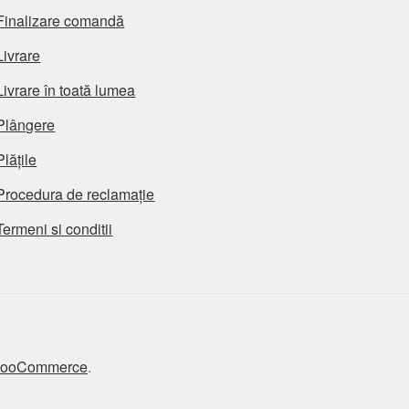
Finalizare comandă
Livrare
Livrare în toată lumea
Plângere
Plățile
Procedura de reclamație
Termeni si conditii
 WooCommerce
.