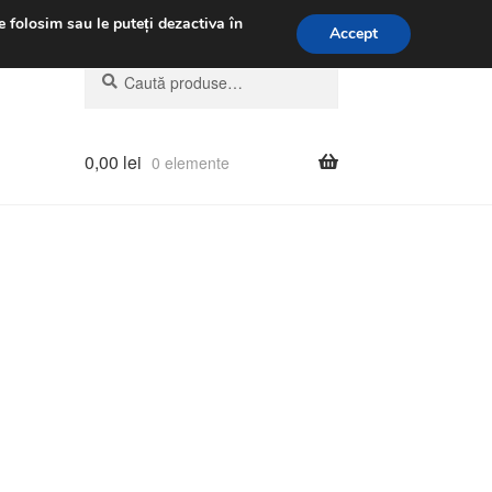
.m.
031 229 6816
e folosim sau le puteți dezactiva în
Accept
Caută
Caută
după:
0,00
lei
0 elemente