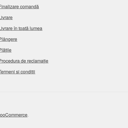
Finalizare comandă
Livrare
Livrare în toată lumea
Plângere
Plățile
Procedura de reclamație
Termeni si conditii
 WooCommerce
.