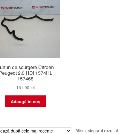
urtun de scurgere Citroën
Peugeot 2.0 HDI 1574HL
157468
151,00
lei
Adaugă în coș
Afișez singurul rezultat