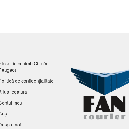
Piese de schimb Citroën
Peugeot
Politică de confidențialitate
A lua legatura
Contul meu
Coș
Despre noi