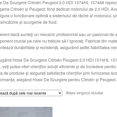
 De Scurgere Citroën Peugeot 2.0 HDI 1574HL 157468 reprezin
gama Citroën și Peugeot, fiind dedicat motorului de 2.0 HDI. Ace
igura o funcționare optimă a sistemului de răcire al motorului, 
aîncălzire și scurgerile de fluid.
ferent dacă sunteți un mecanic profesionist sau un pasionat de 
onent crucial pe care nu trebuie să-l ignorați. Fabricat din mater
ntează durabilitate și rezistență, asigurând astfel fiabilitatea nec
ugând Hose De Scurgere Citroën Peugeot 2.0 HDI 1574HL 1574
, veți putea oferi clienților soluții eficiente și de încredere pentru
ta de produse și asigurați satisfacția clienților prin furnizarea a
ormanța, alegând Hose De Scurgere pentru Citroën și Peugeot.
Afișez singurul rezultat