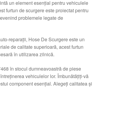
tă un element esențial pentru vehiculele
st furtun de scurgere este proiectat pentru
prevenind problemele legate de
auto-reparații, Hose De Scurgere este un
iale de calitate superioară, acest furtun
esară în utilizarea zilnică.
68 în stocul dumneavoastră de piese
 întreținerea vehiculelor lor. Îmbunătățiți-vă
cestui component esențial. Alegeți calitatea și