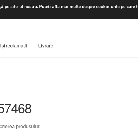
luni-vineri 9 a.m. - 4 p
ă pe site-ul nostru.
Puteți afla mai multe despre cookie-urile pe care l
 şi reclamații
Livrare
ș
Despre noi
Finalizare comandă
Livrare
Livrare în toată lumea
e
Procedura de reclamație
Termeni si conditii
57468
rierea produsului: