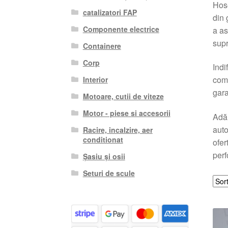
Hose
catalizatori FAP
din 
Componente electrice
a as
supr
Containere
Corp
Indi
comp
Interior
gara
Motoare, cutii de viteze
Motor - piese si accesorii
Adă
auto
Racire, incalzire, aer
conditionat
ofer
perf
Șasiu și osii
Seturi de scule