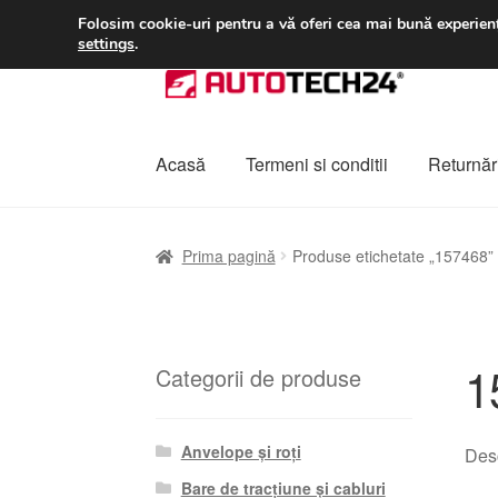
LIVRARE de la 33 lei
Folosim cookie-uri pentru a vă oferi cea mai bună experienț
settings
.
Sari
Sari
la
la
navigare
conținut
Acasă
Termeni si conditii
Returnări
Prima pagină
A lua legatura
Contul meu
Co
Prima pagină
Produse etichetate „157468”
Plângere
Plățile
Politică de confidențialitat
1
Categorii de produse
Anvelope și roți
Desc
Bare de tracțiune și cabluri