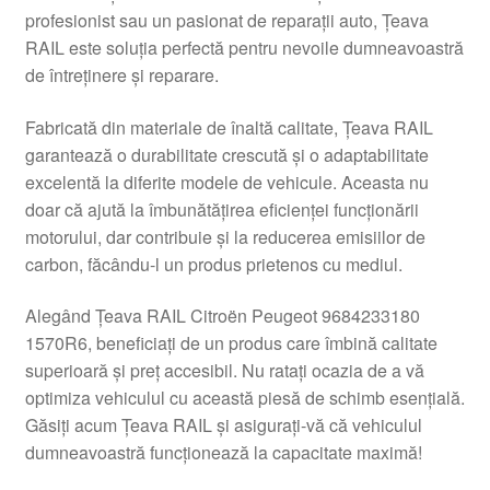
profesionist sau un pasionat de reparații auto, Țeava
Livrare
RAIL este soluția perfectă pentru nevoile dumneavoastră
de întreținere și reparare.
Livrare în toată lumea
Fabricată din materiale de înaltă calitate, Țeava RAIL
Plângere
garantează o durabilitate crescută și o adaptabilitate
excelentă la diferite modele de vehicule. Aceasta nu
doar că ajută la îmbunătățirea eficienței funcționării
Plățile
motorului, dar contribuie și la reducerea emisiilor de
carbon, făcându-l un produs prietenos cu mediul.
Politică de confidențialitate
Alegând Țeava RAIL Citroën Peugeot 9684233180
Procedura de reclamație
1570R6, beneficiați de un produs care îmbină calitate
superioară și preț accesibil. Nu ratați ocazia de a vă
Termeni si conditii
optimiza vehiculul cu această piesă de schimb esențială.
Găsiți acum Țeava RAIL și asigurați-vă că vehiculul
dumneavoastră funcționează la capacitate maximă!