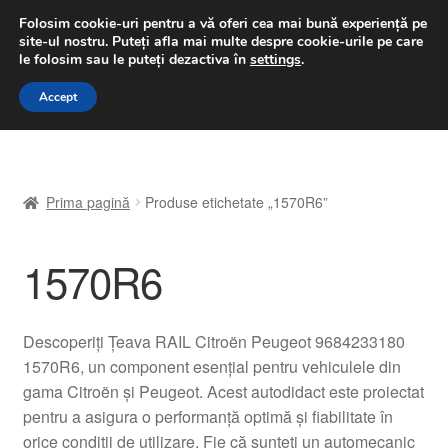
LIVRARE de la 33 lei
Folosim cookie-uri pentru a vă oferi cea mai bună experiență pe
site-ul nostru.
Puteți afla mai multe despre cookie-urile pe care
luni-vineri 9 a.m. - 4 p.m.
031 229 6816
le folosim sau le puteți dezactiva în
settings
.
Sari
Sari
Accept
Meniu
la
la
navigare
conținut
Prima pagină
Prima pagină
Produse etichetate „1570R6”
A lua legatura
1570R6
Contul meu
Coș
Descoperiți Țeava RAIL Citroën Peugeot 9684233180
1570R6, un component esențial pentru vehiculele din
Despre noi
gama Citroën și Peugeot. Acest autodidact este proiectat
pentru a asigura o performanță optimă și fiabilitate în
Finalizare comandă
orice condiții de utilizare. Fie că sunteți un automecanic