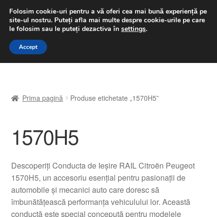
LIVRARE de la 33 lei
Folosim cookie-uri pentru a vă oferi cea mai bună experiență pe
site-ul nostru.
Puteți afla mai multe despre cookie-urile pe care
luni-vineri 9 a.m. - 4 p.m.
031 229 6816
le folosim sau le puteți dezactiva în
settings
.
Sari
Sari
Accept
Meniu
la
la
navigare
conținut
Prima pagină
Prima pagină
Produse etichetate „1570H5”
A lua legatura
1570H5
Contul meu
Coș
Descoperiți Conducta de Ieșire RAIL Citroën Peugeot
1570H5, un accesoriu esențial pentru pasionații de
Despre noi
automobile și mecanici auto care doresc să
îmbunătățească performanța vehiculului lor. Această
Finalizare comandă
conductă este special concepută pentru modelele