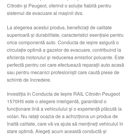
Citroën și Peugeot, oferind o soluție fiabilă pentru
Livrare
sistemul de evacuare al mașinii dvs.
Livrare în toată lumea
La alegerea acestui produs, beneficiați de calitate
superioară și durabilitate, caracteristici esențiale pentru
Plângere
orice componentă auto. Conducta de ieșire asigură o
circulație optimă a gazelor de evacuare, contribuind la
eficiența motorului și reducerea emisiilor poluante. Este
Plățile
perfectă pentru cei care efectuează reparații auto acasă
sau pentru mecanici profesioniști care caută piese de
Politică de confidențialitate
schimb de încredere.
Procedura de reclamație
Investiția în Conducta de Ieșire RAIL Citroën Peugeot
1570H5 este o alegere inteligentă, garantând o
Termeni si conditii
funcționare lină a vehiculului și o experiență plăcută la
volan. Nu ratați ocazia de a achiziționa un produs de
înaltă calitate, care vă va ajuta să mențineți vehiculul în
stare optimă. Alegeți acum această conductă și