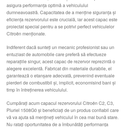
asigura performanța optimă a vehiculului
Livrare
dumneavoastră. Capacitatea de a menține siguranța și
eficiența rezervorului este crucială, iar acest capac este
Livrare în toată lumea
proiectat special pentru a se potrivi perfect vehiculelor
Citroën menționate.
Plângere
Indiferent dacă sunteți un mecanic profesionist sau un
entuziast de automobile care preferă să efectueze
Plățile
reparațiile singur, acest capac de rezervor reprezintă o
alegere excelentă. Fabricat din materiale durabile, el
Politică de confidențialitate
garantează o etanșare adecvată, prevenind eventuale
pierderi de combustibil și, implicit, economisind bani și
Procedura de reclamație
timp în întreținerea vehiculului.
Termeni si conditii
Cumpărați acum capacul rezervorului Citroën C2, C3,
Pluriel 1508G0 și beneficiați de un produs confiabil care
vă va ajuta să mențineți vehiculul în cea mai bună stare.
Nu ratați oportunitatea de a îmbunătăți performanța