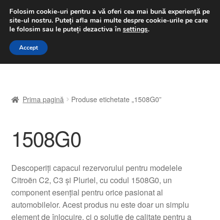
LIVRARE de la 33 lei
Folosim cookie-uri pentru a vă oferi cea mai bună experiență pe
site-ul nostru.
Puteți afla mai multe despre cookie-urile pe care
luni-vineri 9 a.m. - 4 p.m.
031 229 6816
le folosim sau le puteți dezactiva în
settings
.
Sari
Sari
Accept
Meniu
la
la
navigare
conținut
Prima pagină
Prima pagină
Produse etichetate „1508G0”
A lua legatura
1508G0
Contul meu
Coș
Descoperiți capacul rezervorului pentru modelele
Citroën C2, C3 și Pluriel, cu codul 1508G0, un
Despre noi
component esențial pentru orice pasionat al
automobilelor. Acest produs nu este doar un simplu
Finalizare comandă
element de înlocuire, ci o soluție de calitate pentru a