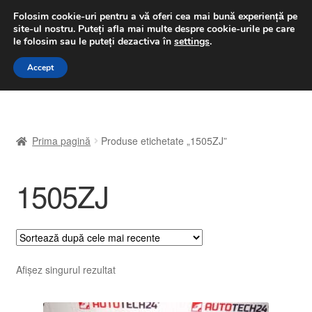
LIVRARE de la 33 lei
Folosim cookie-uri pentru a vă oferi cea mai bună experiență pe
site-ul nostru.
Puteți afla mai multe despre cookie-urile pe care
luni-vineri 9 a.m. - 4 p.m.
031 229 6816
le folosim sau le puteți dezactiva în
settings
.
Sari
Sari
Accept
Meniu
la
la
navigare
conținut
Prima pagină
Prima pagină
Produse etichetate „1505ZJ”
A lua legatura
1505ZJ
Contul meu
Coș
Despre noi
Afișez singurul rezultat
Finalizare comandă