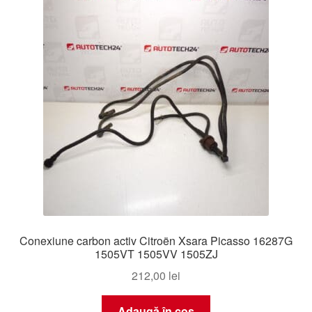
Livrare
Livrare în toată lumea
Plângere
Plățile
Politică de confidențialitate
Procedura de reclamație
Conexiune carbon activ Citroën Xsara Picasso 16287G
Termeni si conditii
1505VT 1505VV 1505ZJ
212,00
lei
Adaugă în coș