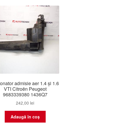
nator admisie aer 1.4 și 1.6
VTI Citroën Peugeot
9683339380 1436Q7
242,00
lei
Adaugă în coș