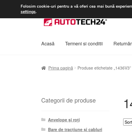
LIVRARE de la 33 lei
Folosim cookie-uri pentru a vă oferi cea mai bună experienț
settings
.
Sari
Sari
la
la
navigare
conținut
Acasă
Termeni si conditii
Returnări
Prima pagină
A lua legatura
Contul meu
Co
Prima pagină
Produse etichetate „1436V3”
Plângere
Plățile
Politică de confidențialitat
1
Categorii de produse
Anvelope și roți
Bare de tracțiune și cabluri