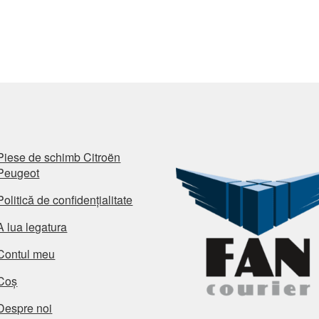
Piese de schimb Citroën
Peugeot
Politică de confidențialitate
A lua legatura
Contul meu
Coș
Despre noi