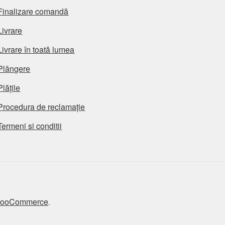
Finalizare comandă
Livrare
Livrare în toată lumea
Plângere
Plățile
Procedura de reclamație
Termeni si conditii
 WooCommerce
.