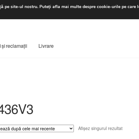
luni-vineri 9 a.m. - 4 p
ă pe site-ul nostru.
Puteți afla mai multe despre cookie-urile pe care l
 şi reclamații
Livrare
ș
Despre noi
Finalizare comandă
Livrare
Livrare în toată lumea
e
Procedura de reclamație
Termeni si conditii
436V3
Afișez singurul rezultat