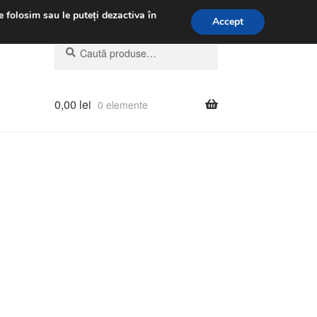
.m.
031 229 6816
e folosim sau le puteți dezactiva în
Accept
Caută
Caută
după:
0,00
lei
0 elemente