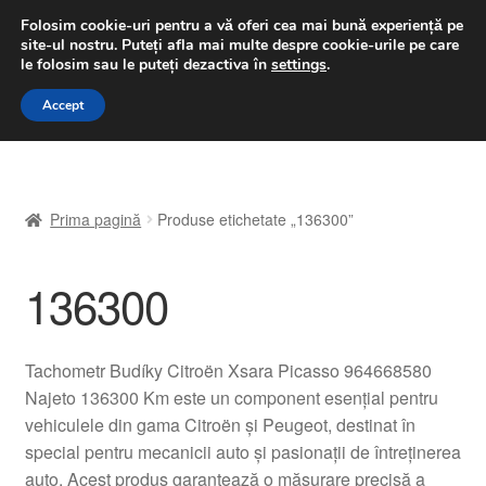
LIVRARE de la 33 lei
Folosim cookie-uri pentru a vă oferi cea mai bună experiență pe
site-ul nostru.
Puteți afla mai multe despre cookie-urile pe care
luni-vineri 9 a.m. - 4 p.m.
031 229 6816
le folosim sau le puteți dezactiva în
settings
.
Sari
Sari
Accept
Meniu
la
la
navigare
conținut
Prima pagină
Prima pagină
Produse etichetate „136300”
A lua legatura
136300
Contul meu
Coș
Tachometr Budíky Citroën Xsara Picasso 964668580
Najeto 136300 Km este un component esențial pentru
Despre noi
vehiculele din gama Citroën și Peugeot, destinat în
special pentru mecanicii auto și pasionații de întreținerea
Finalizare comandă
auto. Acest produs garantează o măsurare precisă a