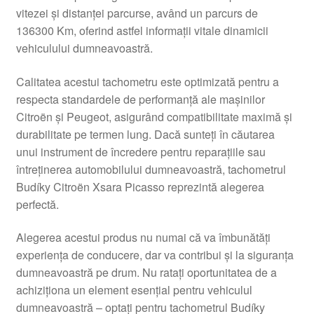
vitezei și distanței parcurse, având un parcurs de
Livrare
136300 Km, oferind astfel informații vitale dinamicii
vehiculului dumneavoastră.
Livrare în toată lumea
Calitatea acestui tachometru este optimizată pentru a
Plângere
respecta standardele de performanță ale mașinilor
Citroën și Peugeot, asigurând compatibilitate maximă și
durabilitate pe termen lung. Dacă sunteți în căutarea
Plățile
unui instrument de încredere pentru reparațiile sau
întreținerea automobilului dumneavoastră, tachometrul
Politică de confidențialitate
Budíky Citroën Xsara Picasso reprezintă alegerea
perfectă.
Procedura de reclamație
Alegerea acestui produs nu numai că va îmbunătăți
Termeni si conditii
experiența de conducere, dar va contribui și la siguranța
dumneavoastră pe drum. Nu ratați oportunitatea de a
achiziționa un element esențial pentru vehiculul
dumneavoastră – optați pentru tachometrul Budíky