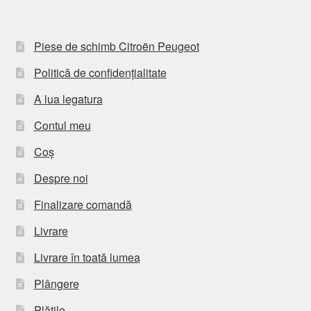
Piese de schimb Citroën Peugeot
Politică de confidențialitate
A lua legatura
Contul meu
Coș
Despre noi
Finalizare comandă
Livrare
Livrare în toată lumea
Plângere
Plățile