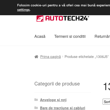
LIVRARE de la 33 lei
Folosim cookie-uri pentru a vă oferi cea mai bună experienț
settings
.
Sari
Sari
la
la
navigare
conținut
Acasă
Termeni si conditii
Returnări
Prima pagină
A lua legatura
Contul meu
Co
Prima pagină
Produse etichetate „1306J5”
Plângere
Plățile
Politică de confidențialitat
1
Categorii de produse
Anvelope și roți
Bare de tracțiune și cabluri