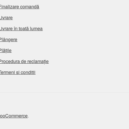
Finalizare comandă
Livrare
Livrare în toată lumea
Plângere
Plățile
Procedura de reclamație
Termeni si conditii
 WooCommerce
.