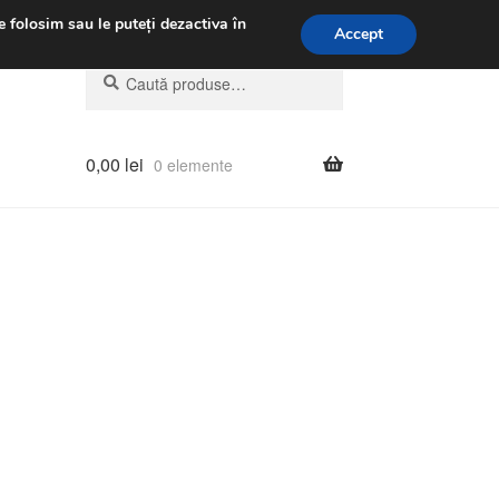
.m.
031 229 6816
e folosim sau le puteți dezactiva în
Accept
Caută
Caută
după:
0,00
lei
0 elemente