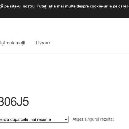
luni-vineri 9 a.m. - 4 p
ă pe site-ul nostru.
Puteți afla mai multe despre cookie-urile pe care l
 şi reclamații
Livrare
ș
Despre noi
Finalizare comandă
Livrare
Livrare în toată lumea
e
Procedura de reclamație
Termeni si conditii
306J5
Afișez singurul rezultat