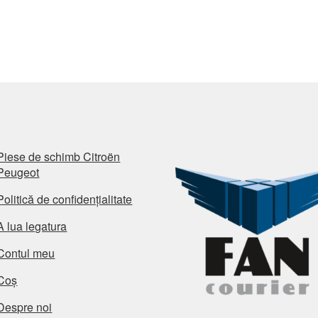
Piese de schimb Citroën
Peugeot
Politică de confidențialitate
A lua legatura
Contul meu
Coș
Despre noi