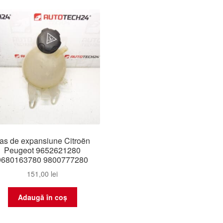
as de expansiune Citroën
Peugeot 9652621280
9680163780 9800777280
151,00
lei
Adaugă în coș