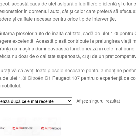
eot, această cada de ulei asigură o lubrifiere eficientă și o func
esionistilor în domeniul auto, cât și celor care preferă să efectue
edere și calitate necesar pentru orice tip de intervenție.
ăutarea pieselor auto de înaltă calitate, cadă de ulei 1.0i pentr
egere excelentă. Această piesă contribuie la prelungirea vieții mo
ranța că mașina dumneavoastră funcționează în cele mai bune c
ficia nu doar de o calitate superioară, ci și de un preț competitiv
urați-vă că aveți toate piesele necesare pentru a menține perf
 de ulei 1.0i Citroën C1 Peugeot 107 pentru o experiență de condu
mobilului.
Afișez singurul rezultat