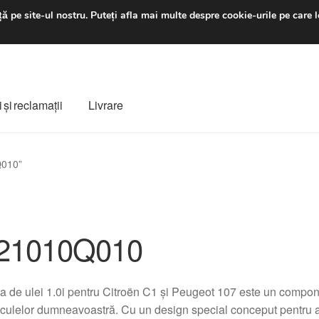
luni-vineri 9 a.m. - 4 p
ă pe site-ul nostru.
Puteți afla mai multe despre cookie-urile pe care l
 şi reclamații
Livrare
ș
Despre noi
Finalizare comandă
Livrare
Livrare în toată lumea
Q010”
e
Procedura de reclamație
Termeni si conditii
21010Q010
 de ulei 1.0i pentru Citroën C1 și Peugeot 107 este un compon
culelor dumneavoastră. Cu un design special conceput pentru a s