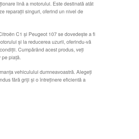
ționare lină a motorului. Este destinată atât
ze reparații singuri, oferind un nivel de
u Citroën C1 și Peugeot 107 se dovedește a fi
torului și la reducerea uzurii, oferindu-vă
ondiții. Cumpărând acest produs, veți
 pe piață.
ormanța vehiculului dumneavoastră. Alegeți
s fără griji și o întreținere eficientă a