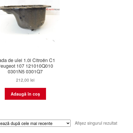
da de ulei 1.0i Citroën C1
eugeot 107 121010Q010
0301N5 0301Q7
212,00
lei
Adaugă în coș
Afișez singurul rezultat