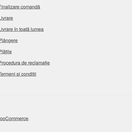
Finalizare comandă
Livrare
Livrare în toată lumea
Plângere
Plățile
Procedura de reclamație
Termeni si conditii
 WooCommerce
.