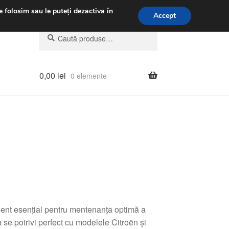
.m.
031 229 6816
e folosim sau le puteți dezactiva în
Accept
Caută
Caută
după:
0,00
lei
0 elemente
ent esențial pentru mentenanța optimă a
e potrivi perfect cu modelele Citroën și