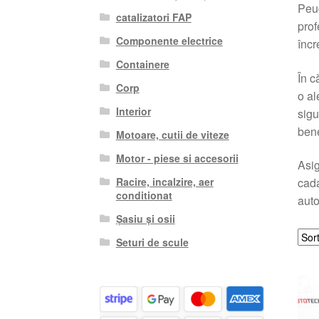
Peug
catalizatori FAP
prof
Componente electrice
încr
Containere
În c
Corp
o al
Interior
sigu
bene
Motoare, cutii de viteze
Motor - piese si accesorii
Asig
Racire, incalzire, aer
cada
conditionat
auto
Șasiu și osii
Seturi de scule