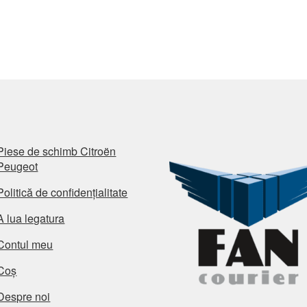
Piese de schimb Citroën
Peugeot
Politică de confidențialitate
A lua legatura
Contul meu
Coș
Despre noi