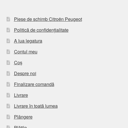
Piese de schimb Citroën Peugeot
Politică de confidențialitate
A lua legatura
Contul meu
Coș
Despre noi
Finalizare comandă
Livrare
Livrare în toată lumea
Plângere
Plățile