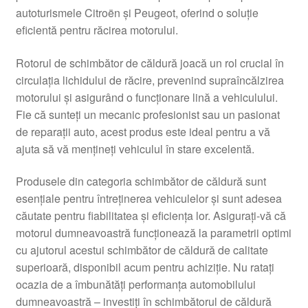
autoturismele Citroën și Peugeot, oferind o soluție
Livrare
eficientă pentru răcirea motorului.
Livrare în toată lumea
Rotorul de schimbător de căldură joacă un rol crucial în
circulația lichidului de răcire, prevenind supraîncălzirea
Plângere
motorului și asigurând o funcționare lină a vehiculului.
Fie că sunteți un mecanic profesionist sau un pasionat
de reparații auto, acest produs este ideal pentru a vă
Plățile
ajuta să vă mențineți vehiculul în stare excelentă.
Politică de confidențialitate
Produsele din categoria schimbător de căldură sunt
esențiale pentru întreținerea vehiculelor și sunt adesea
Procedura de reclamație
căutate pentru fiabilitatea și eficiența lor. Asigurați-vă că
motorul dumneavoastră funcționează la parametrii optimi
Termeni si conditii
cu ajutorul acestui schimbător de căldură de calitate
superioară, disponibil acum pentru achiziție. Nu ratați
ocazia de a îmbunătăți performanța automobilului
dumneavoastră – investiți în schimbătorul de căldură