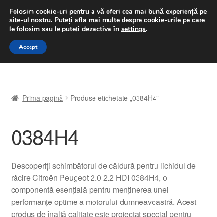
LIVRARE de la 33 lei
Folosim cookie-uri pentru a vă oferi cea mai bună experiență pe
site-ul nostru.
Puteți afla mai multe despre cookie-urile pe care
luni-vineri 9 a.m. - 4 p.m.
031 229 6816
le folosim sau le puteți dezactiva în
settings
.
Sari
Sari
Accept
Meniu
la
la
navigare
conținut
Prima pagină
Prima pagină
Produse etichetate „0384H4”
A lua legatura
0384H4
Contul meu
Coș
Descoperiți schimbătorul de căldură pentru lichidul de
răcire Citroën Peugeot 2.0 2.2 HDI 0384H4, o
Despre noi
componentă esențială pentru menținerea unei
performanțe optime a motorului dumneavoastră. Acest
Finalizare comandă
produs de înaltă calitate este proiectat special pentru