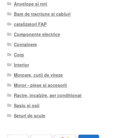
Anvelope și roți
Bare de tracțiune și cabluri
catalizatori FAP
Componente electrice
Containere
Corp
Interior
Motoare, cutii de viteze
Motor - piese si accesorii
Racire, incalzire, aer conditionat
Șasiu și osii
Seturi de scule