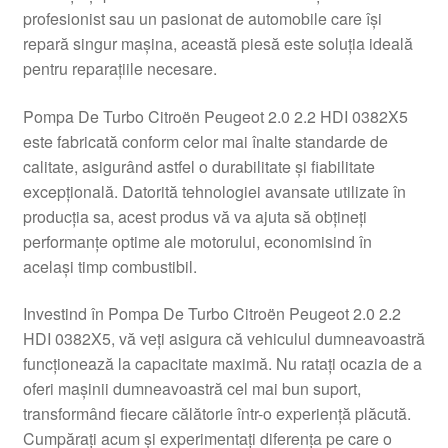
profesionist sau un pasionat de automobile care își
Livrare
repară singur mașina, această piesă este soluția ideală
pentru reparațiile necesare.
Livrare în toată lumea
Pompa De Turbo Citroën Peugeot 2.0 2.2 HDI 0382X5
Plângere
este fabricată conform celor mai înalte standarde de
calitate, asigurând astfel o durabilitate și fiabilitate
excepțională. Datorită tehnologiei avansate utilizate în
Plățile
producția sa, acest produs vă va ajuta să obțineți
performanțe optime ale motorului, economisind în
Politică de confidențialitate
același timp combustibil.
Procedura de reclamație
Investind în Pompa De Turbo Citroën Peugeot 2.0 2.2
HDI 0382X5, vă veți asigura că vehiculul dumneavoastră
Termeni si conditii
funcționează la capacitate maximă. Nu ratați ocazia de a
oferi mașinii dumneavoastră cel mai bun suport,
transformând fiecare călătorie într-o experiență plăcută.
Cumpărați acum și experimentați diferența pe care o