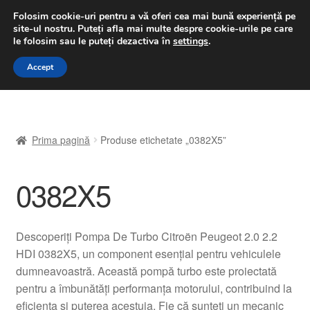
LIVRARE de la 33 lei
Folosim cookie-uri pentru a vă oferi cea mai bună experiență pe
site-ul nostru.
Puteți afla mai multe despre cookie-urile pe care
luni-vineri 9 a.m. - 4 p.m.
031 229 6816
le folosim sau le puteți dezactiva în
settings
.
Sari
Sari
Accept
Meniu
la
la
navigare
conținut
Prima pagină
Prima pagină
Produse etichetate „0382X5”
A lua legatura
0382X5
Contul meu
Coș
Descoperiți Pompa De Turbo Citroën Peugeot 2.0 2.2
HDI 0382X5, un component esențial pentru vehiculele
Despre noi
dumneavoastră. Această pompă turbo este proiectată
pentru a îmbunătăți performanța motorului, contribuind la
Finalizare comandă
eficiența și puterea acestuia. Fie că sunteți un mecanic