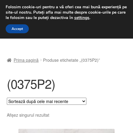
LIVRARE de la 33 lei
Folosim cookie-uri pentru a vă oferi cea mai bună experiență pe
site-ul nostru.
Puteți afla mai multe despre cookie-urile pe care
luni-vineri 9 a.m. - 4 p.m.
031 229 6816
le folosim sau le puteți dezactiva în
settings
.
Sari
Sari
Accept
Meniu
la
la
navigare
conținut
Prima pagină
Prima pagină
Produse etichetate „(0375P2)”
A lua legatura
(0375P2)
Contul meu
Coș
Despre noi
Afișez singurul rezultat
Finalizare comandă