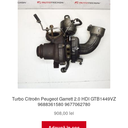
Livrare
Livrare în toată lumea
Plângere
Plățile
Politică de confidențialitate
Procedura de reclamație
Turbo Citroën Peugeot Garrett 2.0 HDI GTB1449VZ
Termeni si conditii
9688361580 9677062780
908,00
lei
Adaugă în coș