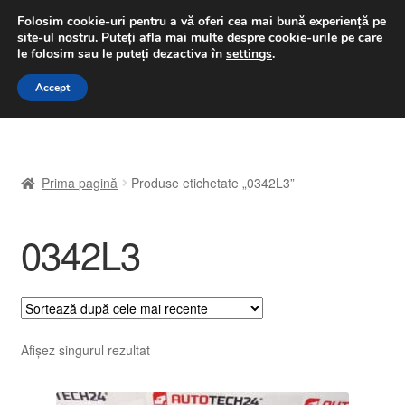
LIVRARE de la 33 lei
Folosim cookie-uri pentru a vă oferi cea mai bună experiență pe
site-ul nostru.
Puteți afla mai multe despre cookie-urile pe care
luni-vineri 9 a.m. - 4 p.m.
031 229 6816
le folosim sau le puteți dezactiva în
settings
.
Sari
Sari
Accept
Meniu
la
la
navigare
conținut
Prima pagină
Prima pagină
Produse etichetate „0342L3”
A lua legatura
0342L3
Contul meu
Coș
Despre noi
Afișez singurul rezultat
Finalizare comandă