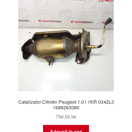
Livrare
Livrare în toată lumea
Plângere
Plățile
Politică de confidențialitate
Procedura de reclamație
Catalizator Citroën Peugeot 1.0 i 1KR 0342L3
Termeni si conditii
1688263080
756,00
lei
Adaugă în coș