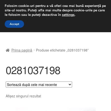
LIVRARE de la 33 lei
Folosim cookie-uri pentru a vă oferi cea mai bună experiență pe
site-ul nostru.
Puteți afla mai multe despre cookie-urile pe care
luni-vineri 9 a.m. - 4 p.m.
031 229 6816
le folosim sau le puteți dezactiva în
settings
.
Sari
Sari
Accept
Meniu
la
la
navigare
conținut
Prima pagină
Prima pagină
Produse etichetate „0281037198”
A lua legatura
0281037198
Contul meu
Coș
Despre noi
Afișez singurul rezultat
Finalizare comandă