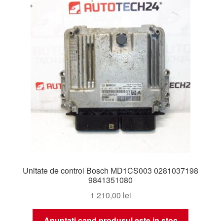
Livrare
Livrare în toată lumea
Plângere
Plățile
Politică de confidențialitate
Procedura de reclamație
Unitate de control Bosch MD1CS003 0281037198
Termeni si conditii
9841351080
1 210,00
lei
Anuntati cand produsul este in stoc