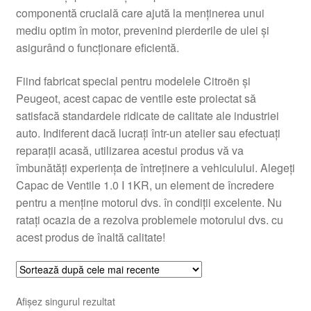
componentă crucială care ajută la menținerea unui
Livrare
mediu optim în motor, prevenind pierderile de ulei și
asigurând o funcționare eficientă.
Livrare în toată lumea
Fiind fabricat special pentru modelele Citroën și
Plângere
Peugeot, acest capac de ventile este proiectat să
satisfacă standardele ridicate de calitate ale industriei
auto. Indiferent dacă lucrați într-un atelier sau efectuați
Plățile
reparații acasă, utilizarea acestui produs vă va
îmbunătăți experiența de întreținere a vehiculului. Alegeți
Politică de confidențialitate
Capac de Ventile 1.0 I 1KR, un element de încredere
pentru a menține motorul dvs. în condiții excelente. Nu
Procedura de reclamație
ratați ocazia de a rezolva problemele motorului dvs. cu
acest produs de înaltă calitate!
Termeni si conditii
Afișez singurul rezultat