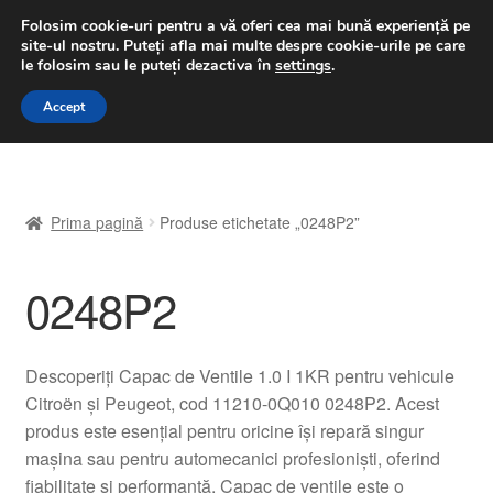
LIVRARE de la 33 lei
Folosim cookie-uri pentru a vă oferi cea mai bună experiență pe
site-ul nostru.
Puteți afla mai multe despre cookie-urile pe care
luni-vineri 9 a.m. - 4 p.m.
031 229 6816
le folosim sau le puteți dezactiva în
settings
.
Sari
Sari
Accept
Meniu
la
la
navigare
conținut
Prima pagină
Prima pagină
Produse etichetate „0248P2”
A lua legatura
0248P2
Contul meu
Coș
Descoperiți Capac de Ventile 1.0 I 1KR pentru vehicule
Citroën și Peugeot, cod 11210-0Q010 0248P2. Acest
Despre noi
produs este esențial pentru oricine își repară singur
mașina sau pentru automecanici profesioniști, oferind
Finalizare comandă
fiabilitate și performanță. Capac de ventile este o