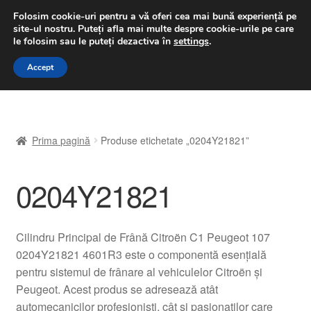
LIVRARE de la 33 lei
Folosim cookie-uri pentru a vă oferi cea mai bună experiență pe
site-ul nostru.
Puteți afla mai multe despre cookie-urile pe care
luni-vineri 9 a.m. - 4 p.m.
031 229 6816
le folosim sau le puteți dezactiva în
settings
.
Sari
Sari
Accept
Meniu
la
la
navigare
conținut
Prima pagină
Prima pagină
Produse etichetate „0204Y21821”
A lua legatura
0204Y21821
Contul meu
Coș
Cilindru Principal de Frână Citroën C1 Peugeot 107
0204Y21821 4601R3 este o componentă esențială
Despre noi
pentru sistemul de frânare al vehiculelor Citroën și
Peugeot. Acest produs se adresează atât
Finalizare comandă
automecanicilor profesioniști, cât și pasionaților care