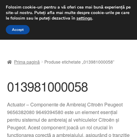
LIVRARE de la 33 lei
Folosim cookie-uri pentru a vă oferi cea mai bună experiență pe
site-ul nostru.
Puteți afla mai multe despre cookie-urile pe care
luni-vineri 9 a.m. - 4 p.m.
031 229 6816
le folosim sau le puteți dezactiva în
settings
.
Sari
Sari
Accept
Meniu
la
la
navigare
conținut
Prima pagină
Prima pagină
Produse etichetate „013981000058”
A lua legatura
013981000058
Contul meu
Coș
Actuator – Componente de Ambreiaj Citroën Peugeot
9656382080 9649394580 este un element esențial
Despre noi
pentru sistemul de ambreiaj al vehiculelor Citroën și
Peugeot. Acest component joacă un rol crucial în
Finalizare comandă
funcționarea corectă a ambreiajului, asigurând o tranziție