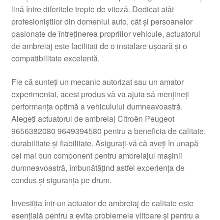
lină între diferitele trepte de viteză. Dedicat atât
Livrare
profesioniștilor din domeniul auto, cât și persoanelor
pasionate de întreținerea propriilor vehicule, actuatorul
Livrare în toată lumea
de ambreiaj este facilitați de o instalare ușoară și o
compatibilitate excelentă.
Plângere
Fie că sunteți un mecanic autorizat sau un amator
experimentat, acest produs vă va ajuta să mențineți
Plățile
performanța optimă a vehiculului dumneavoastră.
Alegeți actuatorul de ambreiaj Citroën Peugeot
Politică de confidențialitate
9656382080 9649394580 pentru a beneficia de calitate,
durabilitate și fiabilitate. Asigurați-vă că aveți în unapă
Procedura de reclamație
cel mai bun component pentru ambreiajul mașinii
dumneavoastră, îmbunătățind astfel experiența de
Termeni si conditii
condus și siguranța pe drum.
Investiția într-un actuator de ambreiaj de calitate este
esențială pentru a evita problemele viitoare și pentru a