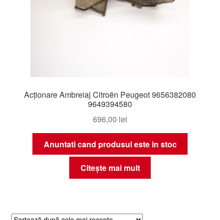
Acţionare Ambreiaj Citroën Peugeot 9656382080
9649394580
696,00
lei
Anuntati cand produsul este in stoc
Citește mai mult