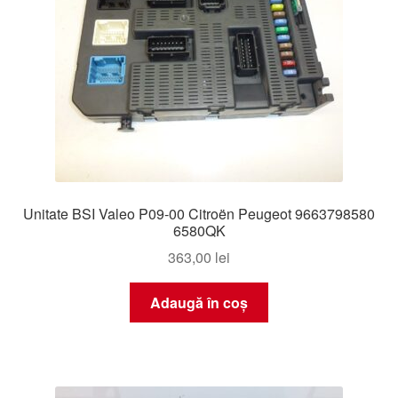
Unitate BSI Valeo P09-00 Citroën Peugeot 9663798580
6580QK
363,00
lei
Adaugă în coș