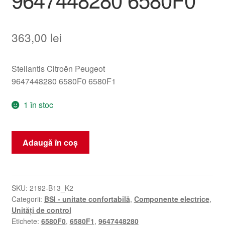
363,00
lei
Stellantis Citroën Peugeot
9647448280 6580F0 6580F1
1 în stoc
Cantitate
Adaugă în coș
Unitate
de
control
ECU
SKU:
2192-B13_K2
Categorii:
BSI - unitate confortabilă
,
Componente electrice
,
LEAR
Unități de control
BSI
Etichete:
6580F0
,
6580F1
,
9647448280
Citroën