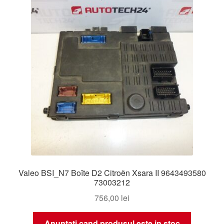
Valeo BSI_N7 Boîte D2 Citroën Xsara II 9643493580
73003212
756,00
lei
Anuntati cand produsul este in stoc