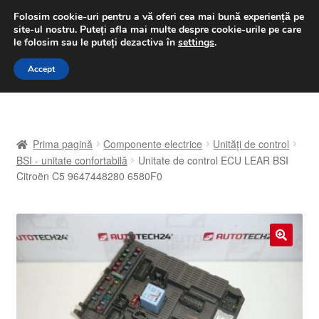
LIVRARE de la 33 lei
Folosim cookie-uri pentru a vă oferi cea mai bună experiență pe
site-ul nostru.
Puteți afla mai multe despre cookie-urile pe care
luni-vineri 9 a.m. - 4 p.m.
031 229 6816
le folosim sau le puteți dezactiva în
settings
.
Sari
Sari
Accept
Meniu
la
la
navigare
conținut
Prima pagină
Prima pagină
Componente electrice
Unități de control
A lua legatura
BSI - unitate confortabilă
Unitate de control ECU LEAR BSI
Citroën C5 9647448280 6580F0
Contul meu
Coș
🔍
Despre noi
Finalizare comandă