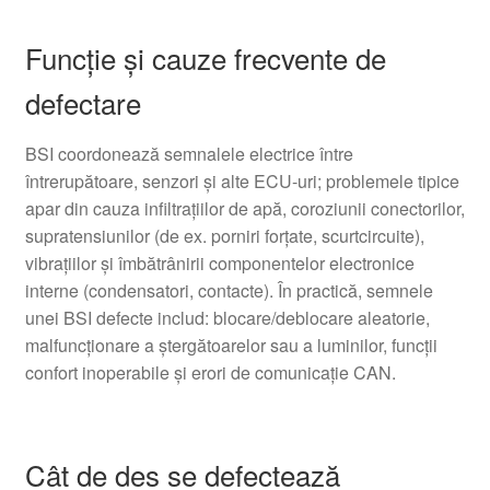
Funcție și cauze frecvente de
defectare
BSI coordonează semnalele electrice între
întrerupătoare, senzori și alte ECU-uri; problemele tipice
apar din cauza infiltrațiilor de apă, coroziunii conectorilor,
supratensiunilor (de ex. porniri forțate, scurtcircuite),
vibrațiilor și îmbătrânirii componentelor electronice
interne (condensatori, contacte). În practică, semnele
unei BSI defecte includ: blocare/deblocare aleatorie,
malfuncționare a ștergătoarelor sau a luminilor, funcții
confort inoperabile și erori de comunicație CAN.
Cât de des se defectează