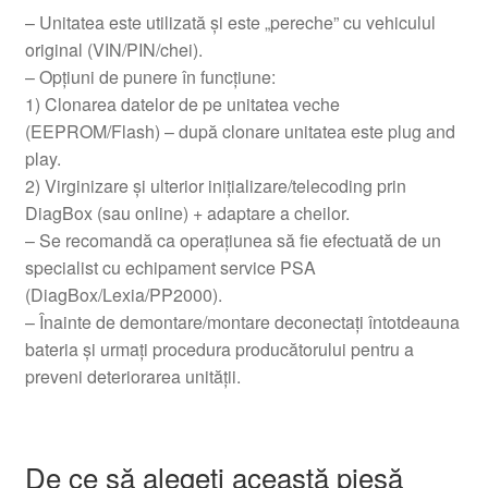
– Unitatea este utilizată și este „pereche” cu vehiculul
original (VIN/PIN/chei).
– Opțiuni de punere în funcțiune:
1) Clonarea datelor de pe unitatea veche
(EEPROM/Flash) – după clonare unitatea este plug and
play.
2) Virginizare și ulterior inițializare/telecoding prin
DiagBox (sau online) + adaptare a cheilor.
– Se recomandă ca operațiunea să fie efectuată de un
specialist cu echipament service PSA
(DiagBox/Lexia/PP2000).
– Înainte de demontare/montare deconectați întotdeauna
bateria și urmați procedura producătorului pentru a
preveni deteriorarea unității.
De ce să alegeți această piesă