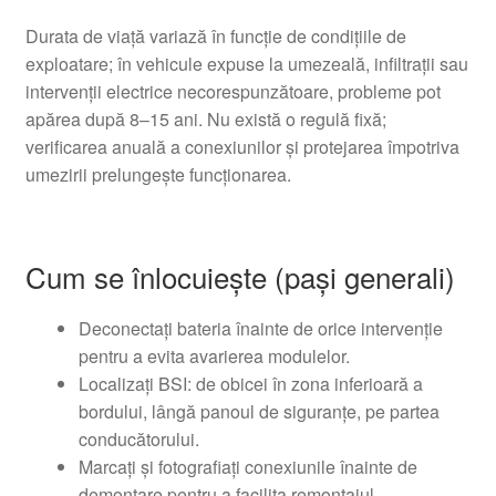
Durata de viață variază în funcție de condițiile de
exploatare; în vehicule expuse la umezeală, infiltrații sau
intervenții electrice necorespunzătoare, probleme pot
apărea după 8–15 ani. Nu există o regulă fixă;
verificarea anuală a conexiunilor și protejarea împotriva
umezirii prelungește funcționarea.
Cum se înlocuiește (pași generali)
Deconectați bateria înainte de orice intervenție
pentru a evita avarierea modulelor.
Localizați BSI: de obicei în zona inferioară a
bordului, lângă panoul de siguranțe, pe partea
conducătorului.
Marcați și fotografiați conexiunile înainte de
demontare pentru a facilita remontajul.