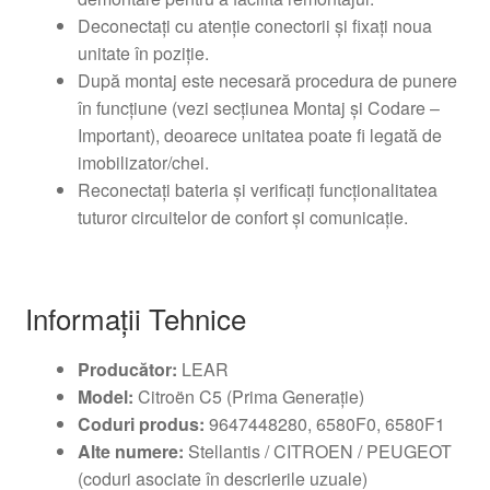
Deconectați cu atenție conectorii și fixați noua
unitate în poziție.
După montaj este necesară procedura de punere
în funcțiune (vezi secțiunea Montaj și Codare –
Important), deoarece unitatea poate fi legată de
imobilizator/chei.
Reconectați bateria și verificați funcționalitatea
tuturor circuitelor de confort și comunicație.
Informații Tehnice
Producător:
LEAR
Model:
Citroën C5 (Prima Generație)
Coduri produs:
9647448280, 6580F0, 6580F1
Alte numere:
Stellantis / CITROEN / PEUGEOT
(coduri asociate în descrierile uzuale)