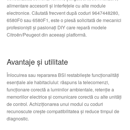
alimentare accesorii și interfețele cu alte module
electronice. Căutată frecvent după coduri 9647448280,
6580F0 sau 6580F1, este o piesă solicitată de mecanici
profesioniști și pasionați DIY care repară modele
Citroën/Peugeot din aceeași platformă.
Avantaje și utilitate
Înlocuirea sau repararea BSI restabilește funcționalități
esențiale ale habitaclului: răspuns la telecomenzi,
funcționare corectă a luminilor ambientale, retenție a
memoriilor electrice și comunicare corectă cu alte unități
de control. Achiziționarea unui modul cu coduri
recunoscute crește compatibilitatea și reduce timpul de
diagnostic.