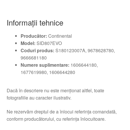
Informații tehnice
Producător:
Continental
Model:
SID807EVO
Coduri produs:
S180123007A, 9678628780,
9666681180
Numere suplimentare:
1606644180,
1677619980, 1606644280
Dacă în descriere nu este menționat altfel, toate
fotografiile au caracter ilustrativ.
Ne rezervăm dreptul de a înlocui referința comandată,
conform producătorului, cu referința înlocuitoare.