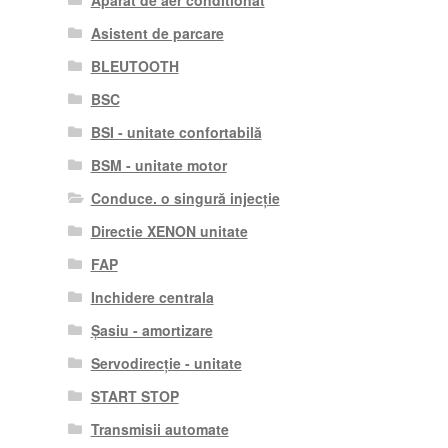
Aparat de aer conditionat
Asistent de parcare
BLEUTOOTH
BSC
BSI - unitate confortabilă
BSM - unitate motor
Conduce. o singură injecție
Directie XENON unitate
FAP
Inchidere centrala
Șasiu - amortizare
Servodirecție - unitate
START STOP
Transmisii automate