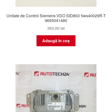
Unitate de Control Siemens VDO SID803 5ws40029R-T
9655041480
363,00
lei
Adaugă în coș