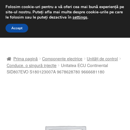
LIVRARE de la 33 lei
Folosim cookie-uri pentru a vă oferi cea mai bună experiență pe
site-ul nostru.
Puteți afla mai multe despre cookie-urile pe care
luni-vineri 9 a.m. - 4 p.m.
031 229 6816
le folosim sau le puteți dezactiva în
settings
.
Sari
Sari
Accept
Meniu
la
la
navigare
conținut
Prima pagină
Prima pagină
Componente electrice
Unități de control
A lua legatura
Conduce. o singură injecție
Unitatea ECU Continental
SID807EVO S180123007A 9678628780 9666681180
Contul meu
Coș
Despre noi
Finalizare comandă