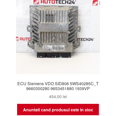
ECU Siemens VDO SID806 5WS40285C_T
9660300280 9653451880 1939VP
454,00
lei
Anuntati cand produsul este in stoc