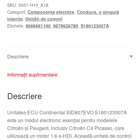
SKU:
5957-H10_K18
Categorii:
Componente electrice
,
Conduce. o singură
injecție
,
Unități de control
Etichete:
9666681180
,
9678628780
,
S180123007A
Descriere
Informații suplimentare
Descriere
Unitatea ECU Continental SID807EVO S180123007A
este un modul electronic esențial pentru modelele
Citroën și Peugeot, inclusiv Citroën C4 Picasso, care
utilizează un motor 1.6 e-HDI. Această unitate de control