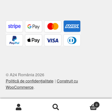
© A24 România 2026
Politică de confidențialitate
Construit cu
WooCommerce
.
0
Caută
Caută