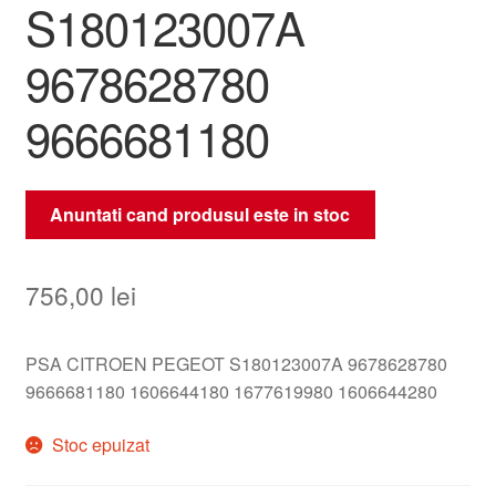
S180123007A
9678628780
9666681180
Anuntati cand produsul este in stoc
756,00
lei
PSA CITROEN PEGEOT S180123007A 9678628780
9666681180 1606644180 1677619980 1606644280
Stoc epuizat