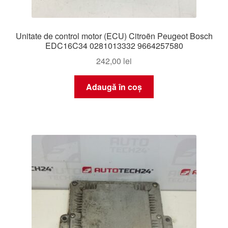
Unitate de control motor (ECU) Citroën Peugeot Bosch
EDC16C34 0281013332 9664257580
242,00
lei
Adaugă în coș