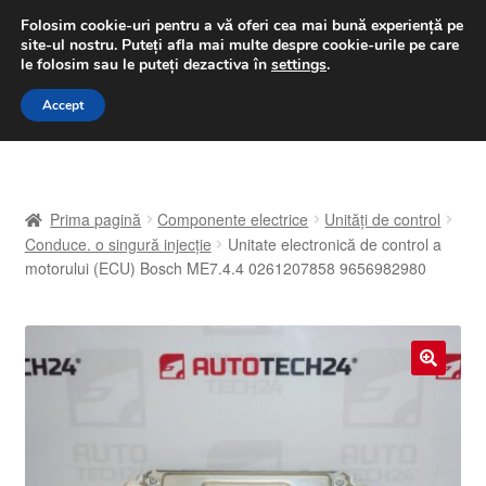
LIVRARE de la 33 lei
Folosim cookie-uri pentru a vă oferi cea mai bună experiență pe
site-ul nostru.
Puteți afla mai multe despre cookie-urile pe care
luni-vineri 9 a.m. - 4 p.m.
031 229 6816
le folosim sau le puteți dezactiva în
settings
.
Sari
Sari
Accept
Meniu
la
la
navigare
conținut
Prima pagină
Prima pagină
Componente electrice
Unități de control
A lua legatura
Conduce. o singură injecție
Unitate electronică de control a
motorului (ECU) Bosch ME7.4.4 0261207858 9656982980
Contul meu
Coș
🔍
Despre noi
Finalizare comandă