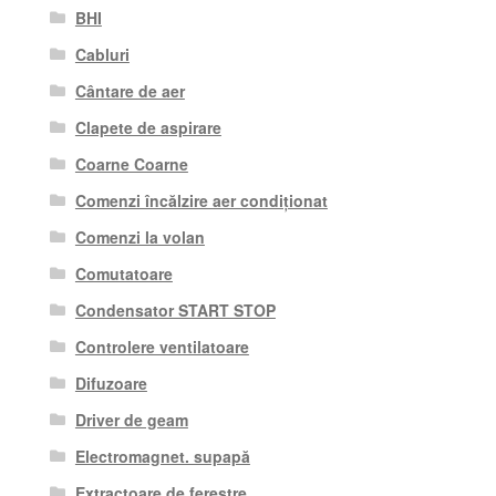
BHI
Cabluri
Cântare de aer
Clapete de aspirare
Coarne Coarne
Comenzi încălzire aer condiționat
Comenzi la volan
Comutatoare
Condensator START STOP
Controlere ventilatoare
Difuzoare
Driver de geam
Electromagnet. supapă
Extractoare de ferestre