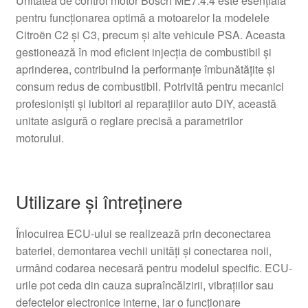
Unitatea de control motor Bosch ME7.4.4 este esențială
pentru funcționarea optimă a motoarelor la modelele
Citroën C2 și C3, precum și alte vehicule PSA. Aceasta
gestionează în mod eficient injecția de combustibil și
aprinderea, contribuind la performanțe îmbunătățite și
consum redus de combustibil. Potrivită pentru mecanici
profesioniști și iubitori ai reparațiilor auto DIY, această
unitate asigură o reglare precisă a parametrilor
motorului.
Utilizare și întreținere
Înlocuirea ECU-ului se realizează prin deconectarea
bateriei, demontarea vechii unități și conectarea noii,
urmând codarea necesară pentru modelul specific. ECU-
urile pot ceda din cauza supraîncălzirii, vibrațiilor sau
defectelor electronice interne, iar o funcționare