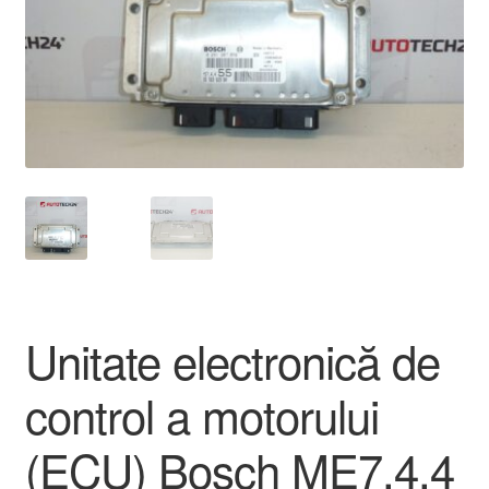
Livrare
Livrare în toată lumea
Plângere
Plățile
Politică de confidențialitate
Procedura de reclamație
Unitate electronică de
Termeni si conditii
control a motorului
(ECU) Bosch ME7.4.4