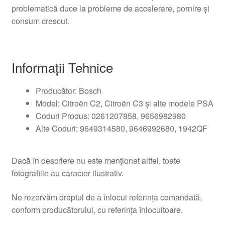
problematică duce la probleme de accelerare, pornire și
consum crescut.
Informații Tehnice
Producător: Bosch
Model: Citroën C2, Citroën C3 și alte modele PSA
Coduri Produs: 0261207858, 9656982980
Alte Coduri: 9649314580, 9646992680, 1942QF
Dacă în descriere nu este menționat altfel, toate
fotografiile au caracter ilustrativ.
Ne rezervăm dreptul de a înlocui referința comandată,
conform producătorului, cu referința înlocuitoare.