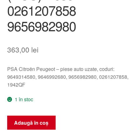
0261207858
9656982980
363,00
lei
PSA Citroën Peugeot – piese auto uzate, coduri:
9649314580, 9646992680, 9656982980, 0261207858,
1942QF
1 în stoc
Cantitate
Adaugă în coș
Unitate
electronică