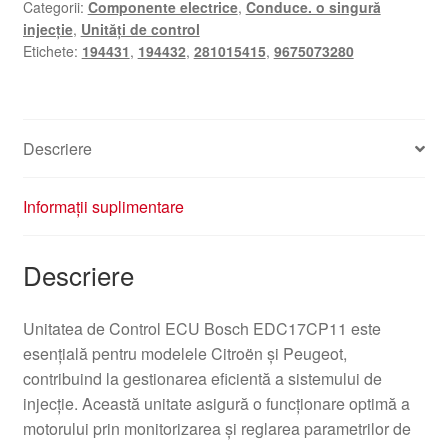
Categorii:
Componente electrice
,
Conduce. o singură
Bosch
injecție
,
Unități de control
EDC17CP11
Etichete:
194431
,
194432
,
281015415
,
9675073280
Citroën
Peugeot
0281015415
9675073280
Descriere
Informații suplimentare
Descriere
Unitatea de Control ECU Bosch EDC17CP11 este
esențială pentru modelele Citroën și Peugeot,
contribuind la gestionarea eficientă a sistemului de
injecție. Această unitate asigură o funcționare optimă a
motorului prin monitorizarea și reglarea parametrilor de