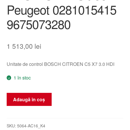
Peugeot 0281015415
9675073280
1 513,00
lei
Unitate de control BOSCH CITROEN C5 X7 3.0 HDI
1 în stoc
Cantitate
Adaugă în coș
Unitate
de
Control
ECU
SKU:
5064-AC16_K4