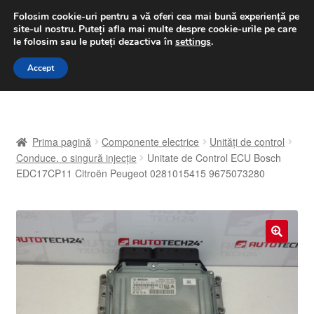
LIVRARE de la 33 lei
Folosim cookie-uri pentru a vă oferi cea mai bună experiență pe
site-ul nostru.
Puteți afla mai multe despre cookie-urile pe care
luni-vineri 9 a.m. - 4 p.m.
031 229 6816
le folosim sau le puteți dezactiva în
settings
.
Sari
Sari
Accept
Meniu
la
la
navigare
conținut
Prima pagină
Prima pagină
Componente electrice
Unități de control
A lua legatura
Conduce. o singură injecție
Unitate de Control ECU Bosch
EDC17CP11 Citroën Peugeot 0281015415 9675073280
Contul meu
Coș
🔍
Despre noi
Finalizare comandă