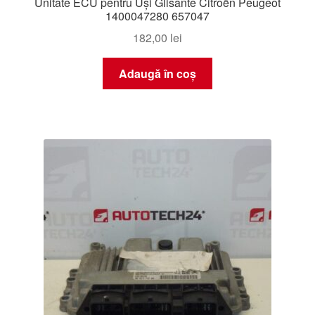
Unitate ECU pentru Uși Glisante Citroën Peugeot
1400047280 657047
182,00
lei
Adaugă în coș