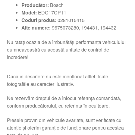
Producător:
Bosch
Model:
EDC17CP11
Coduri produs:
0281015415
Alte numere:
9675073280, 194431, 194432
Nu ratați ocazia de a îmbunătăți performanța vehiculului
dumneavoastră cu această unitate de control de
încredere!
Dacă în descriere nu este menționat altfel, toate
fotografiile au caracter ilustrativ.
Ne rezervăm dreptul de a înlocui referința comandată,
conform producătorului, cu referința înlocuitoare.
Piesele provin din vehicule avariate, sunt verificate cu
atenție și oferim garanție de funcționare pentru acestea