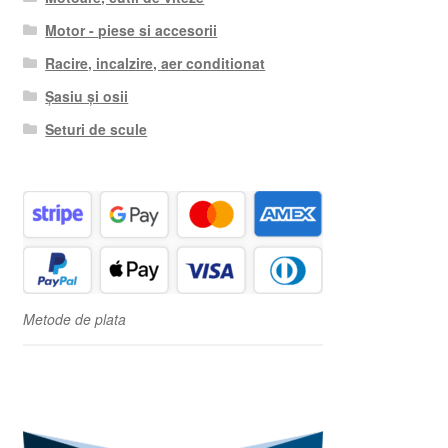
Motor - piese si accesorii
Racire, incalzire, aer conditionat
Șasiu și osii
Seturi de scule
Metode de plata