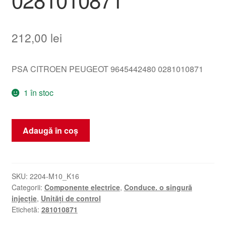
212,00
lei
PSA CITROEN PEUGEOT 9645442480 0281010871
1 în stoc
Cantitate
Adaugă în coș
Unitate
de
Control
ECU
SKU:
2204-M10_K16
Categorii:
Componente electrice
,
Conduce. o singură
Bosch
injecție
,
Unități de control
EDC15C2
Etichetă:
281010871
Citroën
Peugeot