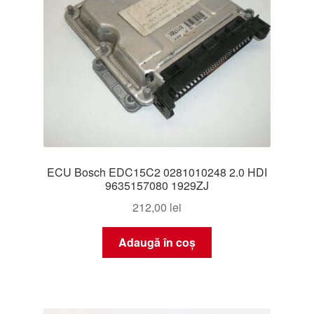
ECU Bosch EDC15C2 0281010248 2.0 HDI
9635157080 1929ZJ
212,00
lei
Adaugă în coș