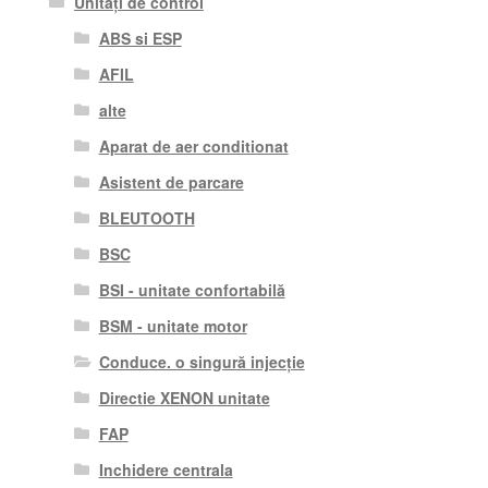
Unități de control
ABS si ESP
AFIL
alte
Aparat de aer conditionat
Asistent de parcare
BLEUTOOTH
BSC
BSI - unitate confortabilă
BSM - unitate motor
Conduce. o singură injecție
Directie XENON unitate
FAP
Inchidere centrala