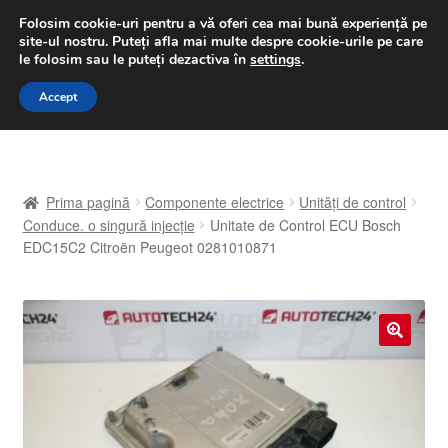
LIVRARE de la 33 lei
Folosim cookie-uri pentru a vă oferi cea mai bună experiență pe
site-ul nostru.
Puteți afla mai multe despre cookie-urile pe care
luni-vineri 9 a.m. - 4 p.m.
031 229 6816
le folosim sau le puteți dezactiva în
settings
.
Sari
Sari
Accept
Meniu
la
la
navigare
conținut
Prima pagină
Prima pagină
Componente electrice
Unități de control
A lua legatura
Conduce. o singură injecție
Unitate de Control ECU Bosch
EDC15C2 Citroën Peugeot 0281010871
Contul meu
Coș
🔍
Despre noi
Finalizare comandă