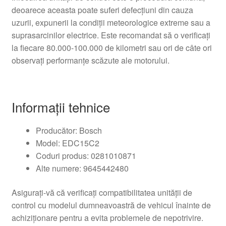
deoarece aceasta poate suferi defecțiuni din cauza
uzurii, expunerii la condiții meteorologice extreme sau a
suprasarcinilor electrice. Este recomandat să o verificați
la fiecare 80.000-100.000 de kilometri sau ori de câte ori
observați performanțe scăzute ale motorului.
Informații tehnice
Producător: Bosch
Model: EDC15C2
Coduri produs: 0281010871
Alte numere: 9645442480
Asigurați-vă că verificați compatibilitatea unității de
control cu modelul dumneavoastră de vehicul înainte de
achiziționare pentru a evita problemele de nepotrivire.