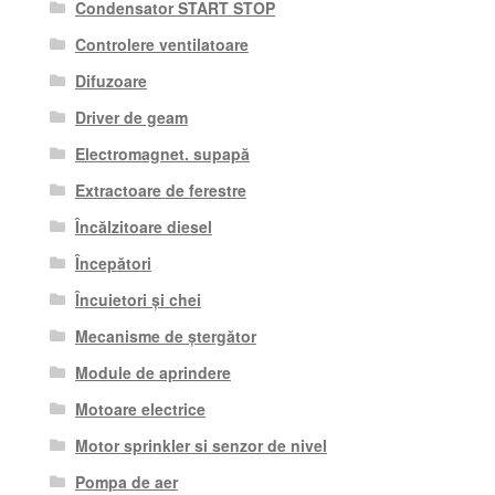
Condensator START STOP
Controlere ventilatoare
Difuzoare
Driver de geam
Electromagnet. supapă
Extractoare de ferestre
Încălzitoare diesel
Începători
Încuietori și chei
Mecanisme de ștergător
Module de aprindere
Motoare electrice
Motor sprinkler si senzor de nivel
Pompa de aer