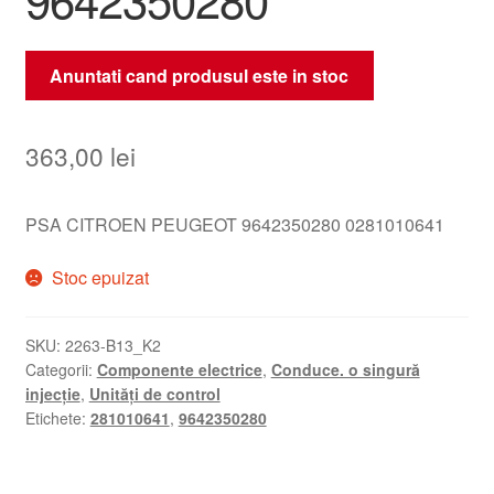
Anuntati cand produsul este in stoc
363,00
lei
PSA CITROEN PEUGEOT 9642350280 0281010641
Stoc epuizat
SKU:
2263-B13_K2
Categorii:
Componente electrice
,
Conduce. o singură
injecție
,
Unități de control
Etichete:
281010641
,
9642350280