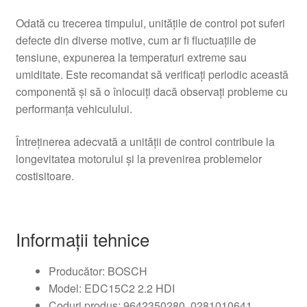
Odată cu trecerea timpului, unitățile de control pot suferi
defecte din diverse motive, cum ar fi fluctuațiile de
tensiune, expunerea la temperaturi extreme sau
umiditate. Este recomandat să verificați periodic această
componentă și să o înlocuiți dacă observați probleme cu
performanța vehiculului.
Întreținerea adecvată a unității de control contribuie la
longevitatea motorului și la prevenirea problemelor
costisitoare.
Informații tehnice
Producător: BOSCH
Model: EDC15C2 2.2 HDI
Coduri produs: 9642350280, 0281010641