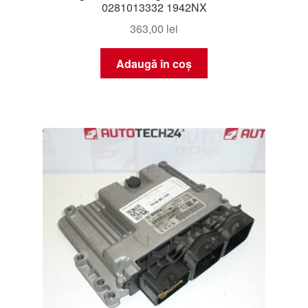
0281013332 1942NX
363,00
lei
Adaugă în coș