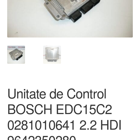
Livrare
Livrare în toată lumea
Plângere
Plățile
Politică de confidențialitate
Unitate de Control
Procedura de reclamație
BOSCH EDC15C2
Termeni si conditii
0281010641 2.2 HDI
9642350280