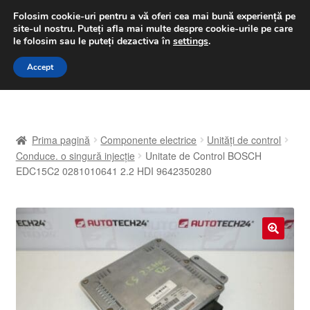
LIVRARE de la 33 lei
Folosim cookie-uri pentru a vă oferi cea mai bună experiență pe
site-ul nostru.
Puteți afla mai multe despre cookie-urile pe care
luni-vineri 9 a.m. - 4 p.m.
031 229 6816
le folosim sau le puteți dezactiva în
settings
.
Sari
Sari
Accept
Meniu
la
la
navigare
conținut
Prima pagină
Prima pagină
Componente electrice
Unități de control
A lua legatura
Conduce. o singură injecție
Unitate de Control BOSCH
EDC15C2 0281010641 2.2 HDI 9642350280
Contul meu
Coș
🔍
Despre noi
Finalizare comandă