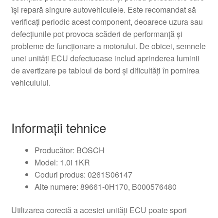
își repară singure autovehiculele. Este recomandat să
verificați periodic acest component, deoarece uzura sau
defecțiunile pot provoca scăderi de performanță și
probleme de funcționare a motorului. De obicei, semnele
unei unități ECU defectuoase includ aprinderea luminii
de avertizare pe tabloul de bord și dificultăți în pornirea
vehiculului.
Informații tehnice
Producător: BOSCH
Model: 1.0i 1KR
Coduri produs: 0261S06147
Alte numere: 89661-0H170, B000576480
Utilizarea corectă a acestei unități ECU poate spori