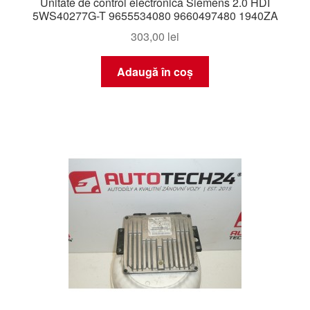
Unitate de control electronică Siemens 2.0 HDI
5WS40277G-T 9655534080 9660497480 1940ZA
303,00
lei
Adaugă în coș