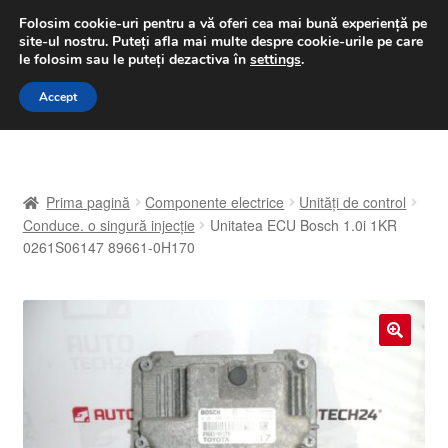
LIVRARE de la 33 lei
Folosim cookie-uri pentru a vă oferi cea mai bună experiență pe
site-ul nostru.
Puteți afla mai multe despre cookie-urile pe care
luni-vineri 9 a.m. - 4 p.m.
031 229 6816
le folosim sau le puteți dezactiva în
settings
.
Sari
Sari
Accept
Meniu
la
la
navigare
conținut
Prima pagină
Prima pagină
Componente electrice
Unități de control
A lua legatura
Conduce. o singură injecție
Unitatea ECU Bosch 1.0i 1KR
0261S06147 89661-0H170
Contul meu
Coș
🔍
Despre noi
Finalizare comandă