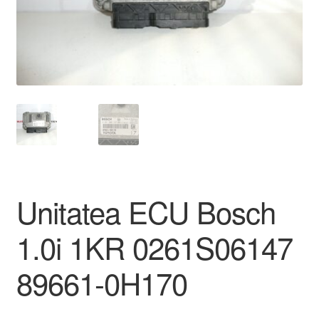
Livrare
Livrare în toată lumea
Plângere
Plățile
Politică de confidențialitate
Unitatea ECU Bosch
Procedura de reclamație
1.0i 1KR 0261S06147
Termeni si conditii
89661-0H170