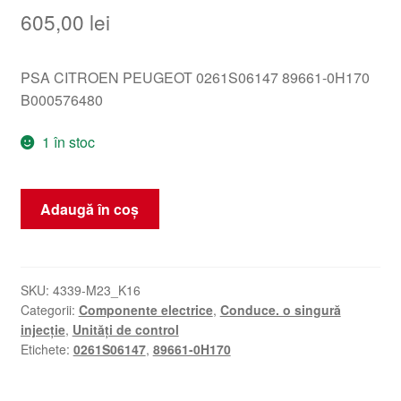
605,00
lei
PSA CITROEN PEUGEOT 0261S06147 89661-0H170
B000576480
1 în stoc
Cantitate
Adaugă în coș
Unitatea
ECU
Bosch
1.0i
SKU:
4339-M23_K16
Categorii:
Componente electrice
,
Conduce. o singură
1KR
injecție
,
Unități de control
0261S06147
Etichete:
0261S06147
,
89661-0H170
89661-
0H170