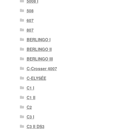
5008 I
508
607
807
BERLINGO I
BERLINGO II
BERLINGO III
C-Crosser 4007
C-ELYSÉE
C1 I
C1 II
C2
C3 I
C3 II DS3