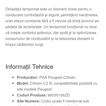
Ovladațul tempomat este un element cheie pentru o
conducere confortabilă și sigură, permițând menținerea
unei viteze constante fără a fi nevoie să țineți piciorul pe
pedala de accelerație. Un tempomat funcțional nu doar
că crește confortul șoferului, dar ajută și la optimizarea
consumului de combustibil și la reducerea oboselii în
timpul călătoriilor lungi.
Informații Tehnice
Producător:
PSA Peugeot Citroën
Model:
Citroen C3 III, compatibilitate posibilă cu
alte modele Peugeot
Coduri Produse:
98035106ZD
Alte Numere:
Codul poate fi menționat sub