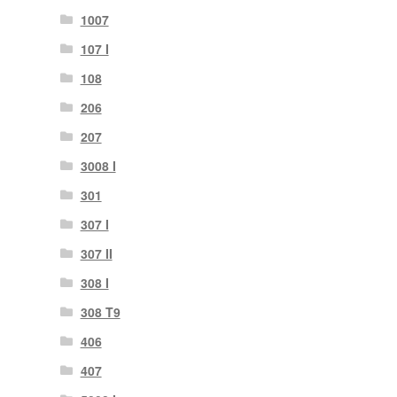
1007
107 I
108
206
207
3008 I
301
307 I
307 II
308 I
308 T9
406
407