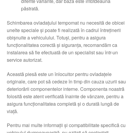
diferite variante, dar baza este întotdeauna
păstrată.
Schimbarea ovladațului tempomat nu necesită de obicei
unelte speciale și poate fi realizată în cadrul întreținerii
obișnuite a vehiculului. Totuși, pentru a asigura
funcționalitatea corectă și siguranța, recomandăm ca
instalarea să fie efectuată de un specialist sau într-un
service autorizat.
Această piesă este un înlocuitor pentru ovladațele
originale, care pot să cedeze în timp din cauza uzurii sau
deteriorării componentelor interne. Componenta noastră
folosită este atent verificată înainte de vânzare, pentru a
asigura funcționalitatea completă și o durată lungă de
viață.
Pentru mai multe informații și compatibilitate specifică cu
vehiculul dumneavoastră, nu ezitați să contactați