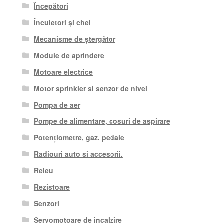
Începători
Încuietori și chei
Mecanisme de ștergător
Module de aprindere
Motoare electrice
Motor sprinkler si senzor de nivel
Pompa de aer
Pompe de alimentare, cosuri de aspirare
Potențiometre, gaz. pedale
Radiouri auto si accesorii.
Releu
Rezistoare
Senzori
Servomotoare de incalzire