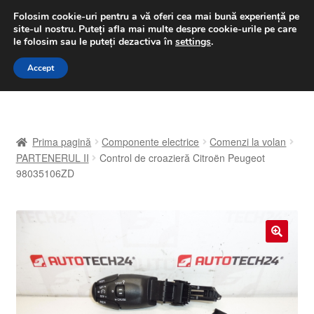
LIVRARE de la 33 lei
Folosim cookie-uri pentru a vă oferi cea mai bună experiență pe
site-ul nostru.
Puteți afla mai multe despre cookie-urile pe care
luni-vineri 9 a.m. - 4 p.m.
031 229 6816
le folosim sau le puteți dezactiva în
settings
.
Sari
Sari
Accept
Meniu
la
la
navigare
conținut
Prima pagină
Prima pagină
Componente electrice
Comenzi la volan
A lua legatura
PARTENERUL II
Control de croazieră Citroën Peugeot
98035106ZD
Contul meu
Coș
🔍
Despre noi
Finalizare comandă