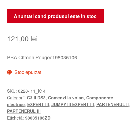
Anuntati cand produsul este in stoc
121,00
lei
PSA Citroen Peugeot 98035106
Stoc epuizat
SKU:
8228-I11_K14
Categorii:
C3 II DS3
,
Comenzi la volan
,
Componente
electrice
,
EXPERT III
,
JUMPY III EXPERT III
,
PARTENERUL II
,
PARTENERUL III
Etichetă:
98035106ZD