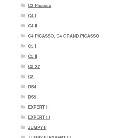
C3 Picasso
C4 I
C4 II
C4 PICASSO, C4 GRAND PICASSO
C5 I
C5 II
C5 X7
C8
DS4
DS5
EXPERT II
EXPERT III
JUMPY II
JUMPY III EXPERT III