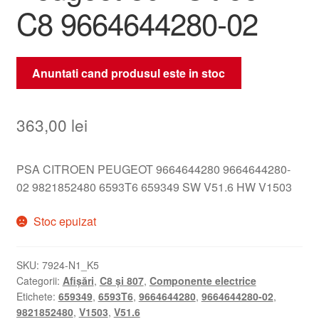
C8 9664644280-02
Anuntati cand produsul este in stoc
363,00
lei
PSA CITROEN PEUGEOT 9664644280 9664644280-
02 9821852480 6593T6 659349 SW V51.6 HW V1503
Stoc epuizat
SKU:
7924-N1_K5
Categorii:
Afișări
,
C8 și 807
,
Componente electrice
Etichete:
659349
,
6593T6
,
9664644280
,
9664644280-02
,
9821852480
,
V1503
,
V51.6