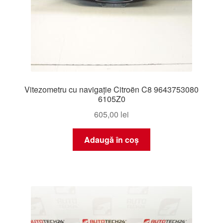
Vitezometru cu navigație Citroën C8 9643753080
6105Z0
605,00
lei
Adaugă în coș