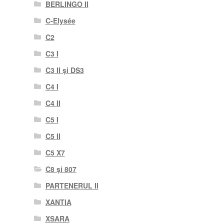
BERLINGO II
C-Elysée
C2
C3 I
C3 II și DS3
C4 I
C4 II
C5 I
C5 II
C5 X7
C8 și 807
PARTENERUL II
XANTIA
XSARA