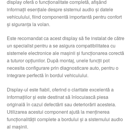
display oferă o funcţionalitate completă, afișând
informaţii esenţiale despre sistemul audio şi datele
vehiculului, fiind componentă importantă pentru confort
şi siguranţa la volan.
Este recomandat ca acest display să fie instalat de către
un specialist pentru a se asigura compatibilitatea cu
sistemele electronice ale maşinii şi funcţionarea corectă
a tuturor opţiunilor. După montaj, unele funcţii pot
necesita configurare prin diagnosticare auto, pentru o
integrare perfectă în bordul vehiculului.
Display-ul este fiabil, oferind o claritate excelentă a
informaţiilor şi este destinat să înlocuiască piesa
originală în cazul defectării sau deteriorării acesteia.
Utilizarea acestui component ajută la menţinerea
funcţionalităţii complete a bordului şi a sistemului audio
al maşinii.