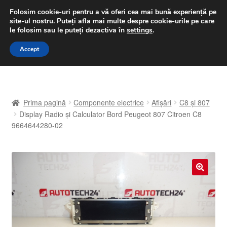
LIVRARE de la 33 lei
Folosim cookie-uri pentru a vă oferi cea mai bună experiență pe
site-ul nostru.
Puteți afla mai multe despre cookie-urile pe care
luni-vineri 9 a.m. - 4 p.m.
031 229 6816
le folosim sau le puteți dezactiva în
settings
.
Sari
Sari
Accept
Meniu
la
la
navigare
conținut
Prima pagină
Prima pagină
Componente electrice
Afișări
C8 și 807
A lua legatura
Display Radio şi Calculator Bord Peugeot 807 Citroen C8
9664644280-02
Contul meu
Coș
🔍
Despre noi
Finalizare comandă