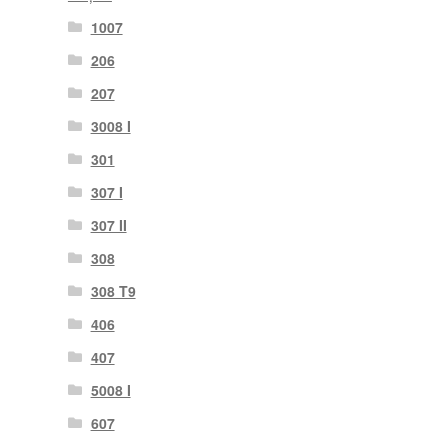
1007
206
207
3008 I
301
307 I
307 II
308
308 T9
406
407
5008 I
607