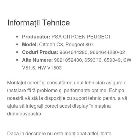
Informaţii Tehnice
Producător:
PSA CITROEN PEUGEOT
Model:
Citroën C8, Peugeot 807
Coduri Produs:
9664644280, 9664644280-02
Alte Numere:
9821852480, 6593T6, 659349, SW
V51.6, HW V1503
Montajul corect şi consultarea unui tehnician asigură o
instalare fără probleme şi performanţe optime. Echipa
noastră vă stă la dispoziţie cu suport tehnic pentru a vă
ajuta să integraţi corect acest display în maşina
dumneavoastră.
Dacă în descriere nu este menționat altfel, toate