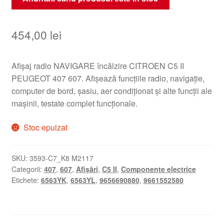
454,00
lei
Afișaj radio NAVIGARE încălzire CITROEN C5 II
PEUGEOT 407 607. Afișează funcțiile radio, navigație,
computer de bord, șasiu, aer condiționat și alte funcții ale
mașinii, testate complet funcționale.
Stoc epuizat
SKU:
3593-C7_K8 M2117
Categorii:
407
,
607
,
Afișări
,
C5 II
,
Componente electrice
Etichete:
6563YK
,
6563YL
,
9656690880
,
9661552580