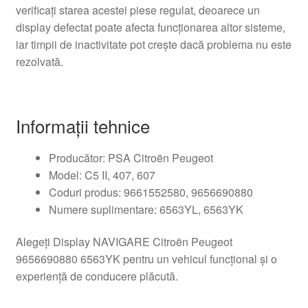
verificați starea acestei piese regulat, deoarece un
display defectat poate afecta funcționarea altor sisteme,
iar timpii de inactivitate pot crește dacă problema nu este
rezolvată.
Informații tehnice
Producător: PSA Citroën Peugeot
Model: C5 II, 407, 607
Coduri produs: 9661552580, 9656690880
Numere suplimentare: 6563YL, 6563YK
Alegeți Display NAVIGARE Citroën Peugeot
9656690880 6563YK pentru un vehicul funcțional și o
experiență de conducere plăcută.