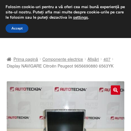
LIVRARE de la 33 lei
Folosim cookie-uri pentru a vă oferi cea mai bună experiență pe
site-ul nostru.
Puteți afla mai multe despre cookie-urile pe care
luni-vineri 9 a.m. - 4 p.m.
031 229 6816
le folosim sau le puteți dezactiva în
settings
.
Sari
Sari
Accept
Meniu
la
la
navigare
conținut
Prima pagină
Prima pagină
Componente electrice
Afișări
407
A lua legatura
Display NAVIGARE Citroën Peugeot 9656690880 6563YK
Contul meu
Coș
🔍
Despre noi
Finalizare comandă