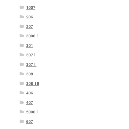
1007
206
207
3008 I
301
307 I
307 II
308
308 T9
406
407
5008 I
607