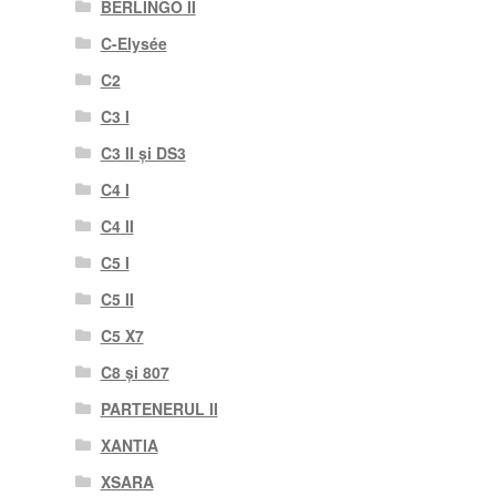
BERLINGO II
C-Elysée
C2
C3 I
C3 II și DS3
C4 I
C4 II
C5 I
C5 II
C5 X7
C8 și 807
PARTENERUL II
XANTIA
XSARA