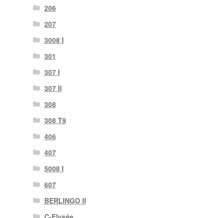
206
207
3008 I
301
307 I
307 II
308
308 T9
406
407
5008 I
607
BERLINGO II
C-Elysée