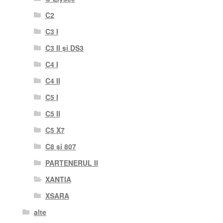
C2
C3 I
C3 II și DS3
C4 I
C4 II
C5 I
C5 II
C5 X7
C8 și 807
PARTENERUL II
XANTIA
XSARA
alte