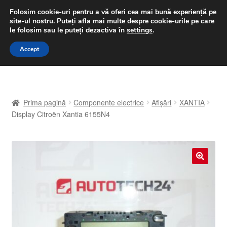
LIVRARE de la 33 lei
Folosim cookie-uri pentru a vă oferi cea mai bună experiență pe
site-ul nostru.
Puteți afla mai multe despre cookie-urile pe care
luni-vineri 9 a.m. - 4 p.m.
031 229 6816
le folosim sau le puteți dezactiva în
settings
.
Sari
Sari
Accept
Meniu
la
la
navigare
conținut
Prima pagină
Prima pagină
Componente electrice
Afișări
XANTIA
A lua legatura
Display Citroën Xantia 6155N4
Contul meu
Coș
🔍
Despre noi
Finalizare comandă