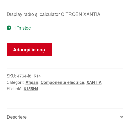
Display radio și calculator CITROEN XANTIA
1 în stoc
Cantitate
Adaugă în coș
Display
Citroën
Xantia
6155N4
SKU:
4764-I8_K14
Categorii:
Afișări
,
Componente electrice
,
XANTIA
Etichetă:
6155N4
Descriere