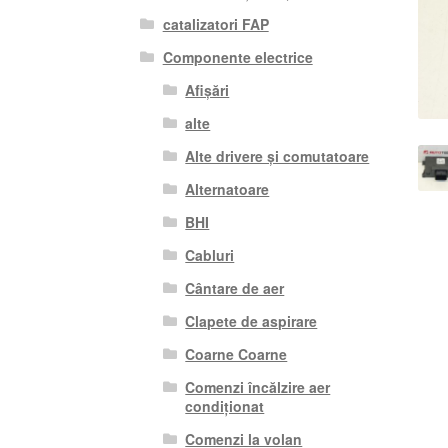
catalizatori FAP
Componente electrice
Afișări
alte
Alte drivere și comutatoare
Alternatoare
BHI
Cabluri
Cântare de aer
Clapete de aspirare
Coarne Coarne
Comenzi încălzire aer
condiționat
Comenzi la volan