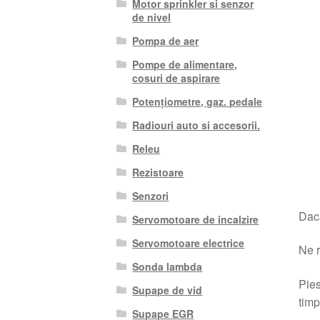
Motor sprinkler si senzor
de nivel
Pompa de aer
Pompe de alimentare,
cosuri de aspirare
Potențiometre, gaz. pedale
Radiouri auto si accesorii.
Releu
Rezistoare
Senzori
Dacă
Servomotoare de incalzire
Servomotoare electrice
Ne r
Sonda lambda
Pies
Supape de vid
timp
Supape EGR