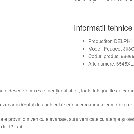
Informații tehnice
Producător: DELPHI
Model: Peugeot 308
Coduri produs: 9666
Alte numere: 6545XL
 în descriere nu este menționat altfel, toate fotografiile au caracte
ezervăm dreptul de a înlocui referința comandată, conform produc
ele provin din vehicule avariate, sunt verificate cu atenție și of
 de 12 luni.