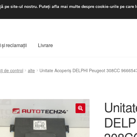
luni-vineri 9 a.m. - 4 p
ă pe site-ul nostru.
Puteți afla mai multe despre cookie-urile pe care l
 şi reclamații
Livrare
ș
Despre noi
Finalizare comandă
Livrare
Livrare în toată lumea
ți de control
alte
Unitate Acoperiș DELPHI Peugeot 308CC 96665
e
Procedura de reclamație
Termeni si conditii
Unita
DELPH
🔍