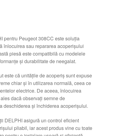
I pentru Peugeot 308CC este soluția
tă înlocuirea sau repararea acoperișului
ceastă piesă este compatibilă cu modelele
ormanțe și durabilitate de neegalat.
ut este că unitățile de acoperiș sunt expuse
reme chiar și în utilizarea normală, ceea ce
ntelor electrice. De aceea, înlocuirea
 ales dacă observați semne de
a deschiderea și închiderea acoperișului.
ii DELPHI asigură un control eficient
ului pliabil, iar acest produs vine cu toate
re pentru o instalare ușoară și eficientă.