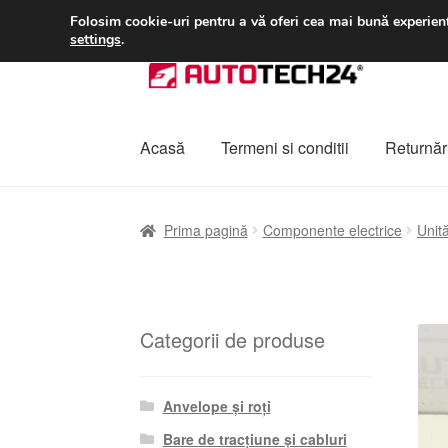
LIVRARE de la 33 lei
Folosim cookie-uri pentru a vă oferi cea mai bună experienț
settings
.
Sari
Sari
la
la
navigare
conținut
Acasă
Termeni si conditii
Returnări
Prima pagină
A lua legatura
Contul meu
Co
Prima pagină
Componente electrice
Unită
Plângere
Plățile
Politică de confidențialitat
Categorii de produse
Anvelope și roți
Bare de tracțiune și cabluri