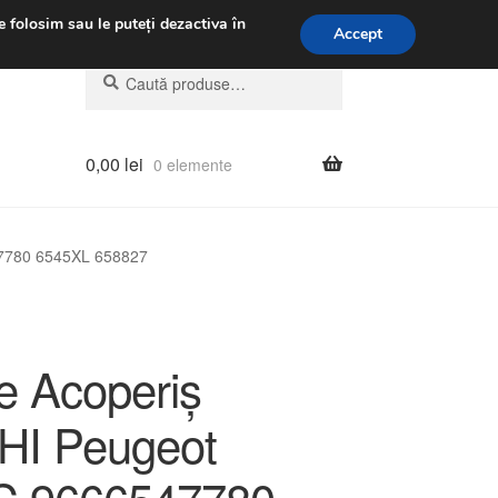
.m.
031 229 6816
e folosim sau le puteți dezactiva în
Accept
Caută
Caută
după:
0,00
lei
0 elemente
47780 6545XL 658827
te Acoperiș
I Peugeot