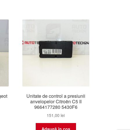
geot
Unitate de control a presiunii
anvelopelor Citroën C5 II
9664177280 5430F6
151,00
lei
Adaugă în coș