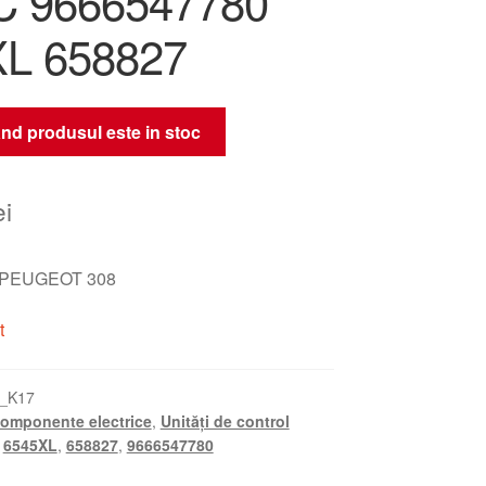
C 9666547780
L 658827
nd produsul este in stoc
ei
le PEUGEOT 308
t
_K17
omponente electrice
,
Unități de control
,
6545XL
,
658827
,
9666547780