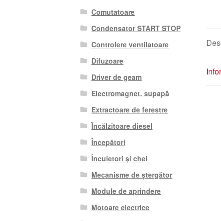
Comutatoare
Condensator START STOP
Des
Controlere ventilatoare
Difuzoare
Info
Driver de geam
Electromagnet. supapă
Extractoare de ferestre
Încălzitoare diesel
Începători
Încuietori și chei
Mecanisme de ștergător
Module de aprindere
Motoare electrice