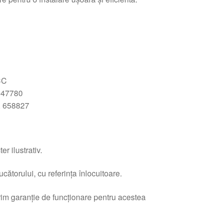
CC
547780
, 658827
r ilustrativ.
ătorului, cu referința înlocuitoare.
erim garanție de funcționare pentru acestea