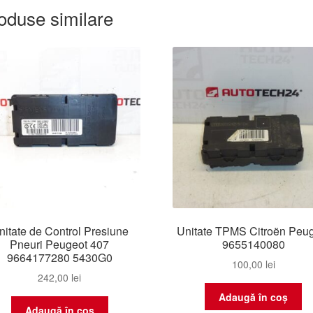
oduse similare
nitate de Control Presiune
Unitate TPMS Citroën Peu
Pneuri Peugeot 407
9655140080
9664177280 5430G0
100,00
lei
242,00
lei
Adaugă în coș
Adaugă în coș