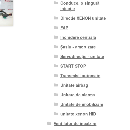
Conduce. o singură
injecție
Directie XENON unitate
FAP
Inchidere centrala
Șasiu - amortizare
Servodirecție - unitate
START STOP
Transmisii automate
Unitate airbag
Unitate de alarma
Unitate de imobilizare
unitate xenon HID
Ventilator de incalzire