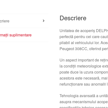
Descriere
criere
Unitatea de acoperiș DELPH
rmații suplimentare
perfectă pentru cei care cau
pliabil al vehiculului lor. A
Peugeot 308CC, oferind perf
Un aspect important de rețin
la condiții meteorologice ext
poate duce la uzura compone
acestora este necesară, mai
nefuncționare sau anomalii l
Tehnologia avansată a unităț
asupra mecanismului acoperiș
specificațiile tehnice necesa