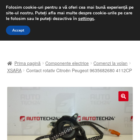
LIVRARE de la 33 lei
Folosim cookie-uri pentru a vă oferi cea mai bună experiență pe
site-ul nostru.
Puteți afla mai multe despre cookie-urile pe care
luni-vineri 9 a.m. - 4 p.m.
031 229 6816
le folosim sau le puteți dezactiva în
settings
.
Sari
Sari
Accept
Meniu
la
la
navigare
conținut
Prima pagină
Prima pagină
Componente electrice
Comenzi la volan
A lua legatura
XSARA
Contact rotativ Citroën Peugeot 9635682680 4112CP
Contul meu
Coș
🔍
Despre noi
Finalizare comandă