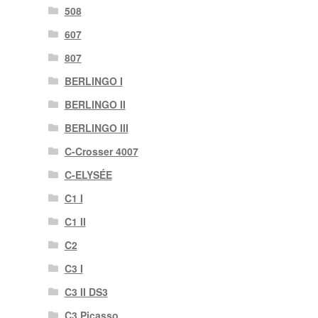
508
607
807
BERLINGO I
BERLINGO II
BERLINGO III
C-Crosser 4007
C-ELYSÉE
C1 I
C1 II
C2
C3 I
C3 II DS3
C3 Picasso