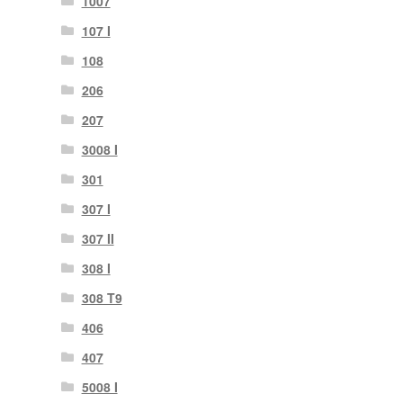
1007
107 I
108
206
207
3008 I
301
307 I
307 II
308 I
308 T9
406
407
5008 I