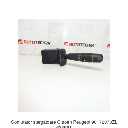
Comutator stergătoare Citroën Peugeot 96172873ZL
623961