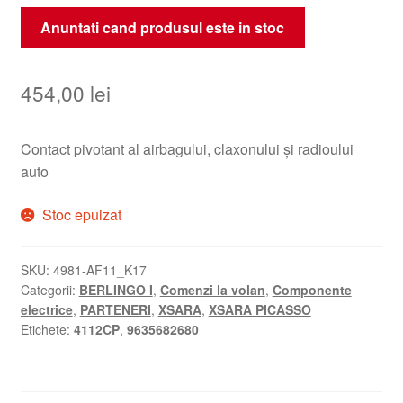
Anuntati cand produsul este in stoc
454,00
lei
Contact pivotant al airbagului, claxonului și radioului
auto
Stoc epuizat
SKU:
4981-AF11_K17
Categorii:
BERLINGO I
,
Comenzi la volan
,
Componente
electrice
,
PARTENERI
,
XSARA
,
XSARA PICASSO
Etichete:
4112CP
,
9635682680