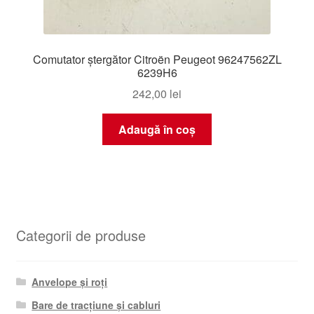
Comutator ștergător Citroën Peugeot 96247562ZL
6239H6
242,00
lei
Adaugă în coș
Categorii de produse
Anvelope și roți
Bare de tracțiune și cabluri