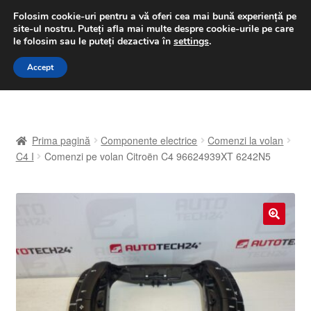
LIVRARE de la 33 lei
Folosim cookie-uri pentru a vă oferi cea mai bună experiență pe
site-ul nostru.
Puteți afla mai multe despre cookie-urile pe care
luni-vineri 9 a.m. - 4 p.m.
031 229 6816
le folosim sau le puteți dezactiva în
settings
.
Sari
Sari
Accept
Meniu
la
la
navigare
conținut
Prima pagină
Prima pagină
Componente electrice
Comenzi la volan
A lua legatura
C4 I
Comenzi pe volan Citroën C4 96624939XT 6242N5
Contul meu
Coș
🔍
Despre noi
Finalizare comandă