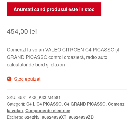
Anuntati cand produsul este in stoc
454,00
lei
Comenzi la volan VALEO CITROEN C4 PICASSO și
GRAND PICASSO control croazieră, radio auto,
calculator de bord și claxon
Stoc epuizat
SKU:
4581-AK8_K33 M4581
Categorii:
C4 I
,
C4 PICASSO, C4 GRAND PICASSO
,
Comenzi
la volan
,
Componente electrice
Etichete:
6242N5
,
96624939XT
,
96624939ZD