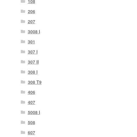
108
206
207
3008 I
301
307 I
307 II
308 I
308 T9
406
407
5008 I
508
607