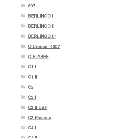
807
BERLINGO I
BERLINGO II
BERLINGO III
C-Crosser 4007
C-ELYSÉE
C1 I
C1 II
C2
C3 I
C3 II DS3
C3 Picasso
C4 I
C4 II