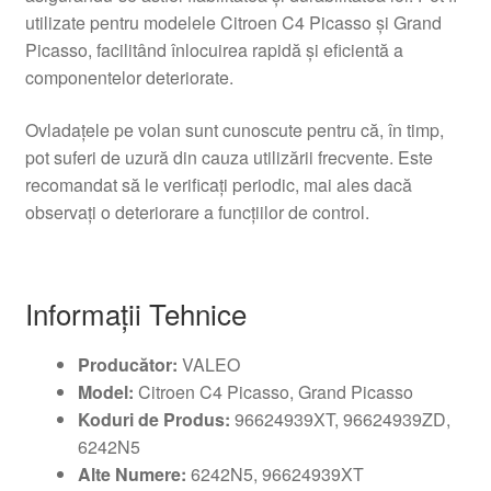
utilizate pentru modelele Citroen C4 Picasso și Grand
Picasso, facilitând înlocuirea rapidă și eficientă a
componentelor deteriorate.
Ovladațele pe volan sunt cunoscute pentru că, în timp,
pot suferi de uzură din cauza utilizării frecvente. Este
recomandat să le verificați periodic, mai ales dacă
observați o deteriorare a funcțiilor de control.
Informații Tehnice
Producător:
VALEO
Model:
Citroen C4 Picasso, Grand Picasso
Koduri de Produs:
96624939XT, 96624939ZD,
6242N5
Alte Numere:
6242N5, 96624939XT