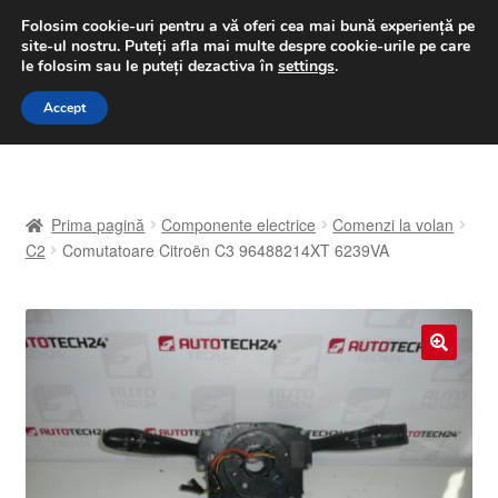
LIVRARE de la 33 lei
Folosim cookie-uri pentru a vă oferi cea mai bună experiență pe
site-ul nostru.
Puteți afla mai multe despre cookie-urile pe care
luni-vineri 9 a.m. - 4 p.m.
031 229 6816
le folosim sau le puteți dezactiva în
settings
.
Sari
Sari
Accept
Meniu
la
la
navigare
conținut
Prima pagină
Prima pagină
Componente electrice
Comenzi la volan
A lua legatura
C2
Comutatoare Citroën C3 96488214XT 6239VA
Contul meu
Coș
🔍
Despre noi
Finalizare comandă