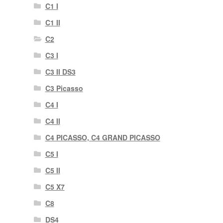
C1 I
C1 II
C2
C3 I
C3 II DS3
C3 Picasso
C4 I
C4 II
C4 PICASSO, C4 GRAND PICASSO
C5 I
C5 II
C5 X7
C8
DS4