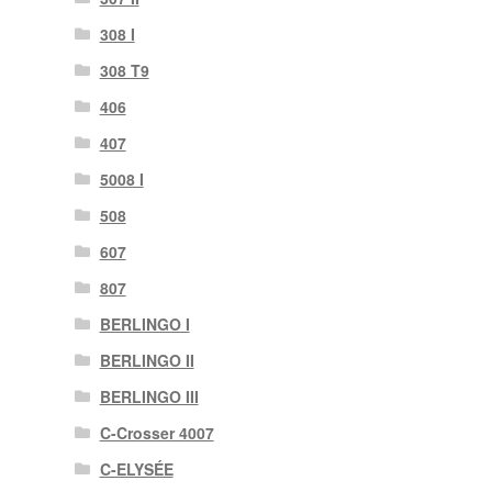
308 I
308 T9
406
407
5008 I
508
607
807
BERLINGO I
BERLINGO II
BERLINGO III
C-Crosser 4007
C-ELYSÉE