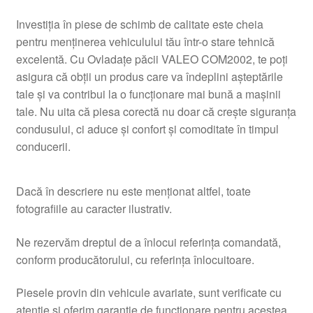
Investiția în piese de schimb de calitate este cheia
pentru menținerea vehiculului tău într-o stare tehnică
excelentă. Cu Ovladațe păcii VALEO COM2002, te poți
asigura că obții un produs care va îndeplini așteptările
tale și va contribui la o funcționare mai bună a mașinii
tale. Nu uita că piesa corectă nu doar că crește siguranța
condusului, ci aduce și confort și comoditate în timpul
conducerii.
Dacă în descriere nu este menționat altfel, toate
fotografiile au caracter ilustrativ.
Ne rezervăm dreptul de a înlocui referința comandată,
conform producătorului, cu referința înlocuitoare.
Piesele provin din vehicule avariate, sunt verificate cu
atenție și oferim garanție de funcționare pentru acestea