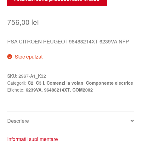
756,00
lei
PSA CITROEN PEUGEOT 96488214XT 6239VA NFP
Stoc epuizat
SKU:
2967-A1_K32
Categorii:
C2
,
C3 I
,
Comenzi la volan
,
Componente electrice
Etichete:
6239VA
,
96488214XT
,
COM2002
Descriere
Informații suplimentare