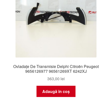
Ovladațe De Transmisie Delphi Citroën Peugeot
9656126977 96561269XT 6242XJ
363,00
lei
Adaugă în coș