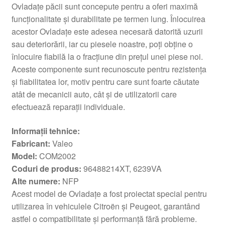
Ovladațe păcii sunt concepute pentru a oferi maximă
funcționalitate și durabilitate pe termen lung. Înlocuirea
acestor Ovladațe este adesea necesară datorită uzurii
sau deteriorării, iar cu piesele noastre, poți obține o
înlocuire fiabilă la o fracțiune din prețul unei piese noi.
Aceste componente sunt recunoscute pentru rezistența
și fiabilitatea lor, motiv pentru care sunt foarte căutate
atât de mecanicii auto, cât și de utilizatorii care
efectuează reparații individuale.
Informații tehnice:
Fabricant:
Valeo
Model:
COM2002
Coduri de produs:
96488214XT, 6239VA
Alte numere:
NFP
Acest model de Ovladațe a fost proiectat special pentru
utilizarea în vehiculele Citroën și Peugeot, garantând
astfel o compatibilitate și performanță fără probleme.