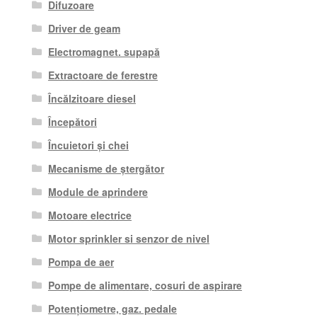
Difuzoare
Driver de geam
Electromagnet. supapă
Extractoare de ferestre
Încălzitoare diesel
Începători
Încuietori și chei
Mecanisme de ștergător
Module de aprindere
Motoare electrice
Motor sprinkler si senzor de nivel
Pompa de aer
Pompe de alimentare, cosuri de aspirare
Potențiometre, gaz. pedale