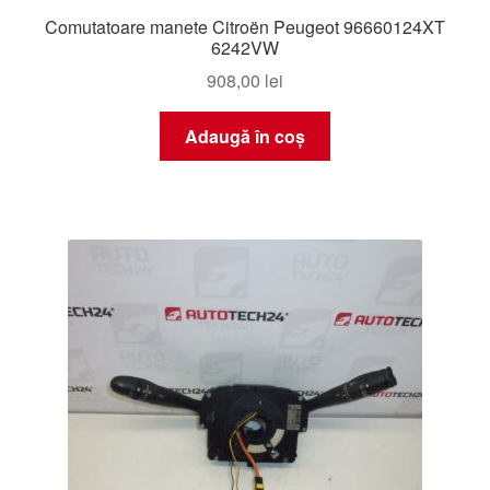
Comutatoare manete Citroën Peugeot 96660124XT
6242VW
908,00
lei
Adaugă în coș