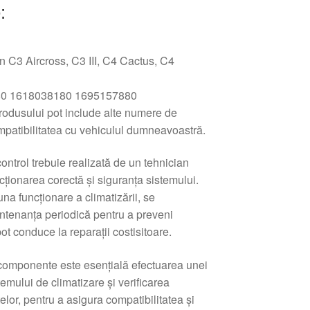
:
n C3 Aircross, C3 III, C4 Cactus, C4
0 1618038180 1695157880
produsului pot include alte numere de
ompatibilitatea cu vehiculul dumneavoastră.
ontrol trebuie realizată de un tehnician
ncționarea corectă și siguranța sistemului.
na funcționare a climatizării, se
ntenanța periodică pentru a preveni
ot conduce la reparații costisitoare.
 componente este esențială efectuarea unei
emului de climatizare și verificarea
elor, pentru a asigura compatibilitatea și