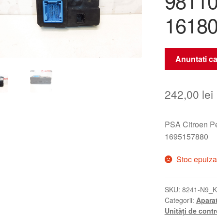
9811
1618
Anuntati ca
242,00
lei
PSA Citroen P
1695157880
Stoc epuiza
SKU:
8241-N9_K
Categorii:
Aparat
Unități de contr