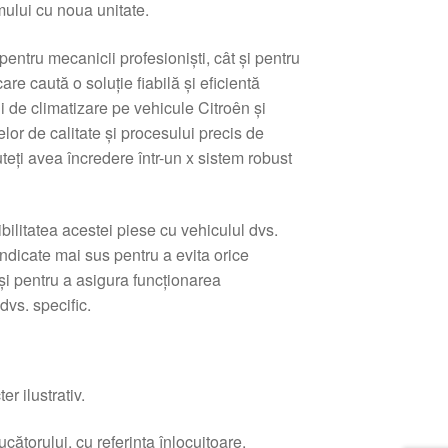
mului cu noua unitate.
pentru mecanicii profesioniști, cât și pentru
care caută o soluție fiabilă și eficientă
i de climatizare pe vehicule Citroên și
lor de calitate și procesului precis de
uteți avea încredere într-un x sistem robust
ibilitatea acestei piese cu vehiculul dvs.
ndicate mai sus pentru a evita orice
 și pentru a asigura funcționarea
vs. specific.
r ilustrativ.
ătorului, cu referința înlocuitoare.