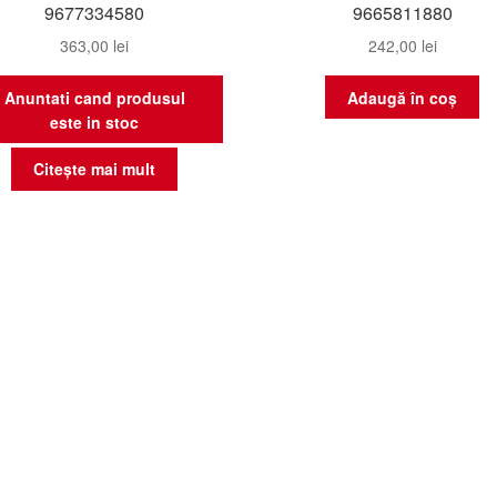
9677334580
9665811880
363,00
lei
242,00
lei
Anuntati cand produsul
Adaugă în coș
este in stoc
Citește mai mult