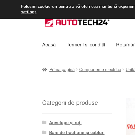
LIVRARE de la 33 lei
Folosim cookie-uri pentru a vă oferi cea mai bună experienț
settings
.
Sari
Sari
la
la
navigare
conținut
Acasă
Termeni si conditii
Returnări
Prima pagină
A lua legatura
Contul meu
Co
Prima pagină
Componente electrice
Unită
Plângere
Plățile
Politică de confidențialitat
Categorii de produse
Anvelope și roți
Bare de tracțiune și cabluri