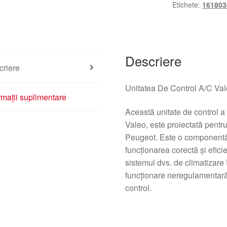
Etichete:
161803
Descriere
criere
Unitatea De Control A/C Va
rmații suplimentare
Această unitate de control a 
Valeo, este proiectată pentr
Peugeot. Este o componentă 
funcționarea corectă și efici
sistemul dvs. de climatizar
funcționare neregulamentară
control.