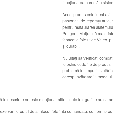
funcționarea corectă a siste
Acest produs este ideal atât 
pasionații de reparații auto, 
pentru restaurarea sistemulu
Peugeot. Mulțumită materiale
fabricație folosit de Valeo, p
și durabil.
Nu uitați să verificați compat
folosind codurile de produs i
problemă în timpul instalării
corespunzătoare în modelul d
 în descriere nu este menționat altfel, toate fotografiile au caracte
ezervăm dreptul de a înlocui referința comandată, conform produc