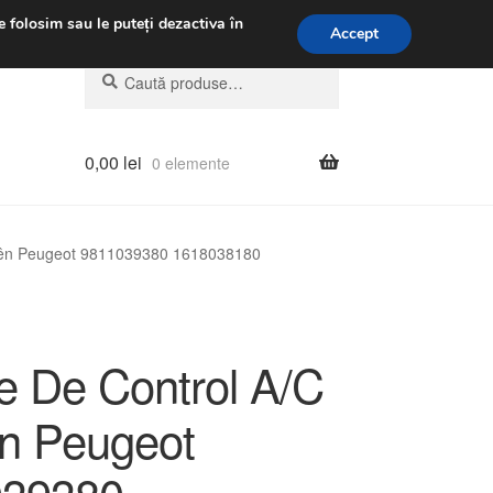
.m.
031 229 6816
e folosim sau le puteți dezactiva în
Accept
Caută
Caută
după:
0,00
lei
0 elemente
roên Peugeot 9811039380 1618038180
te De Control A/C
ên Peugeot