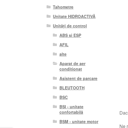
Tahometre
Unitate HIDROACTIVĂ
Unități de control
ABS si ESP
AFIL
alte
Aparat de aer
conditionat
Asistent de parcare
BLEUTOOTH
BSC
BSI - unitate
confortabilă
Dacă
BSM - unitate motor
Ne r