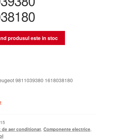
039380
038180
nd produsul este in stoc
eugeot 9811039380 1618038180
t
15
 de aer conditionat
,
Componente electrice
,
ol