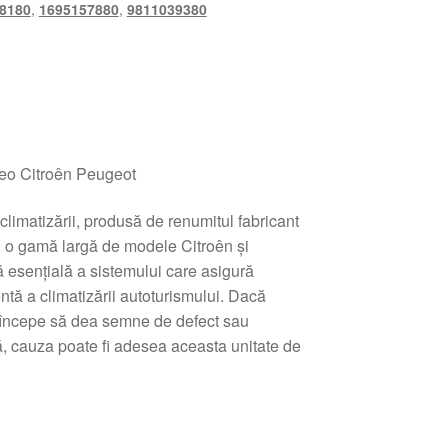
8180
,
1695157880
,
9811039380
leo Citroên Peugeot
climatizării, produsă de renumitul fabricant
u o gamă largă de modele Citroên și
esențială a sistemului care asigură
entă a climatizării autoturismului. Dacă
e începe să dea semne de defect sau
, cauza poate fi adesea aceasta unitate de