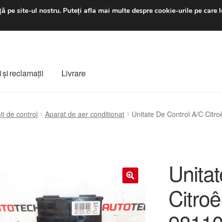
luni-vineri 9 a.m. - 4 p
ă pe site-ul nostru.
Puteți afla mai multe despre cookie-urile pe care l
 şi reclamații
Livrare
ș
Despre noi
Finalizare comandă
Livrare
Livrare în toată lumea
ți de control
Aparat de aer conditionat
Unitate De Control A/C Cit
e
Procedura de reclamație
Termeni si conditii
Unita
Citro
🔍