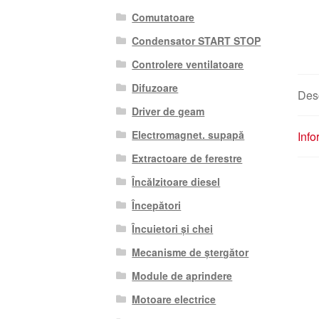
Comutatoare
Condensator START STOP
Controlere ventilatoare
Difuzoare
Des
Driver de geam
Electromagnet. supapă
Info
Extractoare de ferestre
Încălzitoare diesel
Începători
Încuietori și chei
Mecanisme de ștergător
Module de aprindere
Motoare electrice