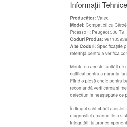
Informații Tehnice
Producător:
Valeo
Model:
Compatibil cu Citroê
Picasso II; Peugeot 308 T9
Coduri Produs:
981103938
Alte Coduri:
Specificațiile 
referință pentru a verifica c
Montarea acestei unități de c
calificat pentru a garanta fu
Fiind o piesă cheie pentru bu
recomandă verificarea și me
defectiunile neașteptate ce p
În timpul schimbării acestei
diagnostici amânunțite a sist
integrității tuturor component