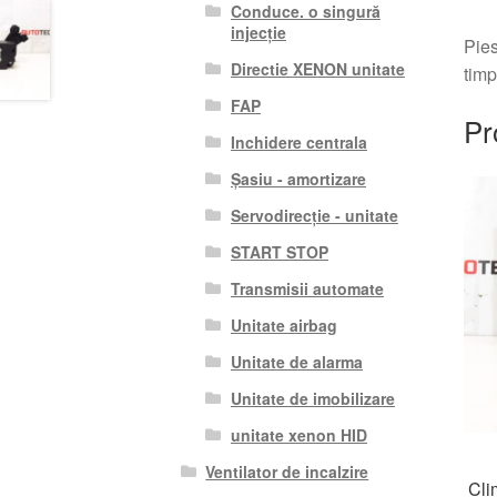
Conduce. o singură
injecție
Pies
Directie XENON unitate
timp
FAP
Pr
Inchidere centrala
Șasiu - amortizare
Servodirecție - unitate
START STOP
Transmisii automate
Unitate airbag
Unitate de alarma
Unitate de imobilizare
unitate xenon HID
Ventilator de incalzire
Cli