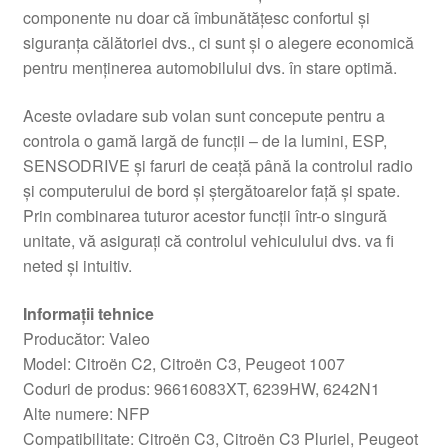
componente nu doar că îmbunătățesc confortul și
siguranța călătoriei dvs., ci sunt și o alegere economică
pentru menținerea automobilului dvs. în stare optimă.
Aceste ovladare sub volan sunt concepute pentru a
controla o gamă largă de funcții – de la lumini, ESP,
SENSODRIVE și faruri de ceață până la controlul radio
și computerului de bord și ștergătoarelor față și spate.
Prin combinarea tuturor acestor funcții într-o singură
unitate, vă asigurați că controlul vehiculului dvs. va fi
neted și intuitiv.
Informații tehnice
Producător: Valeo
Model: Citroën C2, Citroën C3, Peugeot 1007
Coduri de produs: 96616083XT, 6239HW, 6242N1
Alte numere: NFP
Compatibilitate: Citroën C3, Citroën C3 Pluriel, Peugeot