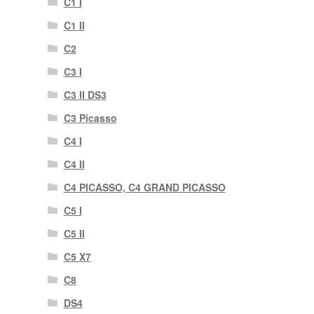
C1 I
C1 II
C2
C3 I
C3 II DS3
C3 Picasso
C4 I
C4 II
C4 PICASSO, C4 GRAND PICASSO
C5 I
C5 II
C5 X7
C8
DS4