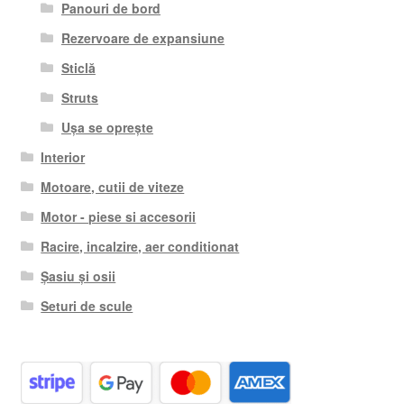
Panouri de bord
Rezervoare de expansiune
Sticlă
Struts
Ușa se oprește
Interior
Motoare, cutii de viteze
Motor - piese si accesorii
Racire, incalzire, aer conditionat
Șasiu și osii
Seturi de scule