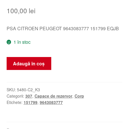
100,00
lei
PSA CITROEN PEUGEOT 9643083777 151799 EQJB
1 în stoc
Cantitate
Adaugă în coș
Coroană
rezervor
Peugeot
307
SKU:
5480-C2_K3
Categorii:
307
,
Capace de rezervor
,
Corp
9643083777
Etichete:
151799
,
9643083777
EQJB