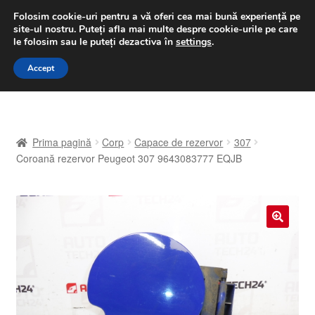
LIVRARE de la 33 lei
Folosim cookie-uri pentru a vă oferi cea mai bună experiență pe
site-ul nostru.
Puteți afla mai multe despre cookie-urile pe care
luni-vineri 9 a.m. - 4 p.m.
031 229 6816
le folosim sau le puteți dezactiva în
settings
.
Sari
Sari
Accept
Meniu
la
la
navigare
conținut
Prima pagină
Prima pagină
Corp
Capace de rezervor
307
A lua legatura
Coroană rezervor Peugeot 307 9643083777 EQJB
Contul meu
Coș
🔍
Despre noi
Finalizare comandă