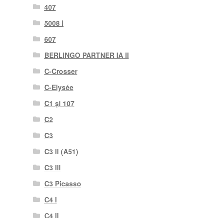
407
5008 I
607
BERLINGO PARTNER IA II
C-Crosser
C-Elysée
C1 și 107
C2
C3
C3 II (A51)
C3 III
C3 Picasso
C4 I
C4 II