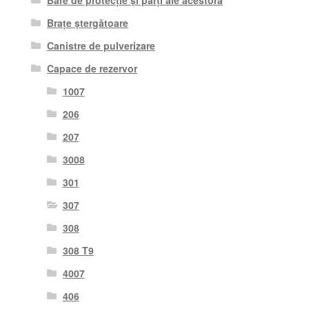
Bare de protecție și părți ale acestora
Brațe ștergătoare
Canistre de pulverizare
Capace de rezervor
1007
206
207
3008
301
307
308
308 T9
4007
406