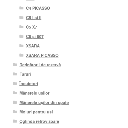
C4 PICASSO
C5 I și II
C5 X7
C8 și 807
XSARA
XSARA PICASSO
Deținătorii de rezervă
Faruri
Încuietori
Mânerele ușilor
Mânerele ușilor din spate
Moluri pentru usi
Oglinda retrovizoare