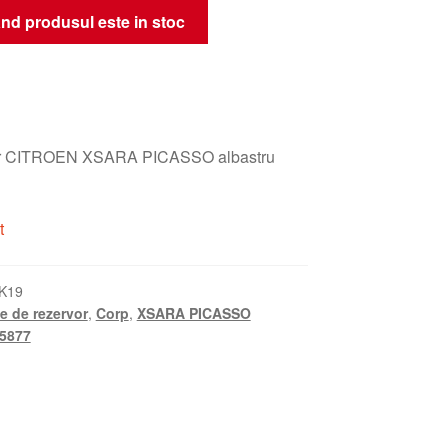
nd produsul este in stoc
or CITROEN XSARA PICASSO albastru
t
K19
e de rezervor
,
Corp
,
XSARA PICASSO
5877