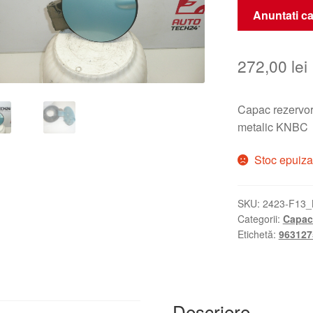
Anuntati ca
272,00
lei
Capac rezerv
metalic KNBC
Stoc epuiza
SKU:
2423-F13_
Categorii:
Capac
Etichetă:
963127
Descriere