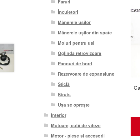
Faruri
Încuietori
Mânerele ușilor
Mânerele ușilor din spate
Moluri pentru usi
Oglinda retrovizoare
Panouri de bord
Rezervoare de expansiune
Sticlă
Ca
Struts
Ușa se oprește
Interior
Motoare, cutii de viteze
Motor - piese si accesorii