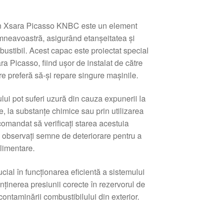
ën Xsara Picasso KNBC este un element
mneavoastră, asigurând etanșeitatea și
ustibil. Acest capac este proiectat special
a Picasso, fiind ușor de instalat de către
 preferă să-și repare singure mașinile.
lui pot suferi uzură din cauza expunerii la
e, la substanțe chimice sau prin utilizarea
omandat să verificați starea acestuia
că observați semne de deteriorare pentru a
limentare.
cial în funcționarea eficientă a sistemului
nținerea presiunii corecte în rezervorul de
contaminării combustibilului din exterior.