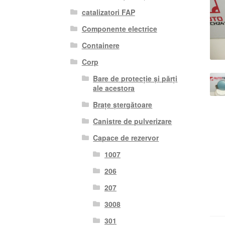
catalizatori FAP
Componente electrice
Containere
Corp
Bare de protecție și părți
ale acestora
Brațe ștergătoare
Canistre de pulverizare
Capace de rezervor
1007
206
207
3008
301