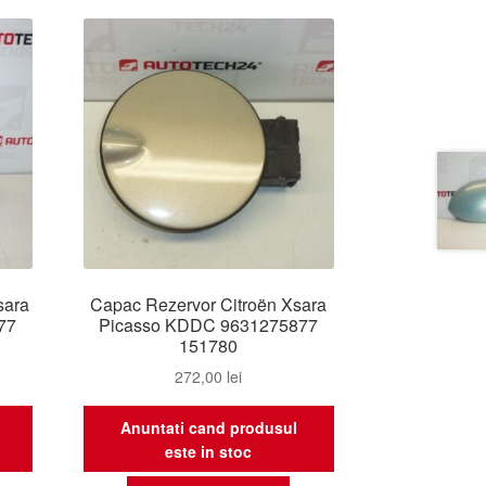
sara
Capac Rezervor Citroën Xsara
77
Picasso KDDC 9631275877
151780
272,00
lei
Anuntati cand produsul
este in stoc