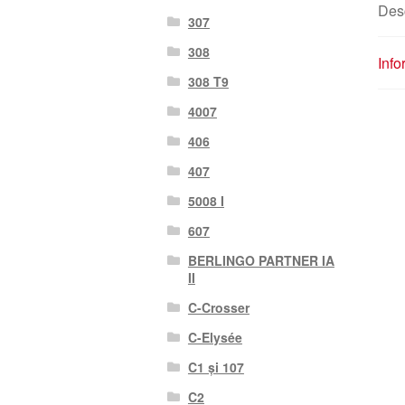
Des
307
308
Info
308 T9
4007
406
407
5008 I
607
BERLINGO PARTNER IA
II
C-Crosser
C-Elysée
C1 și 107
C2