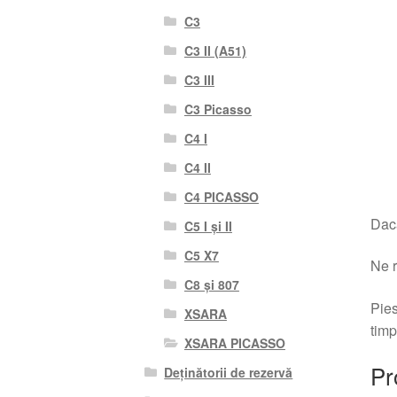
C3
C3 II (A51)
C3 III
C3 Picasso
C4 I
C4 II
C4 PICASSO
Dacă
C5 I și II
C5 X7
Ne r
C8 și 807
Pies
XSARA
timp
XSARA PICASSO
Pr
Deținătorii de rezervă