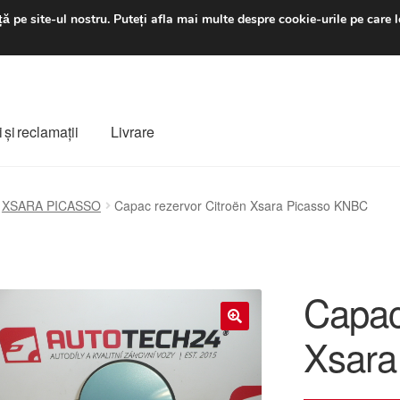
luni-vineri 9 a.m. - 4 p
ă pe site-ul nostru.
Puteți afla mai multe despre cookie-urile pe care l
 şi reclamații
Livrare
ș
Despre noi
Finalizare comandă
Livrare
Livrare în toată lumea
XSARA PICASSO
Capac rezervor Citroën Xsara Picasso KNBC
e
Procedura de reclamație
Termeni si conditii
Capac
Xsara
🔍