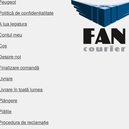
Peugeot
Politică de confidențialitate
A lua legatura
Contul meu
Coș
Despre noi
Finalizare comandă
Livrare
Livrare în toată lumea
Plângere
Plățile
Procedura de reclamație