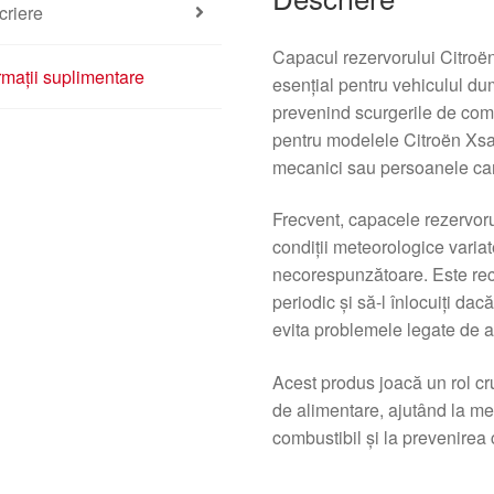
criere
Capacul rezervorului Citro
rmații suplimentare
esențial pentru vehiculul du
prevenind scurgerile de comb
pentru modelele Citroën Xsar
mecanici sau persoanele care
Frecvent, capacele rezervoru
condiții meteorologice variat
necorespunzătoare. Este rec
periodic și să-l înlocuiți da
evita problemele legate de a
Acest produs joacă un rol cru
de alimentare, ajutând la me
combustibil și la prevenirea 