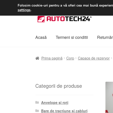
LIVRARE de la 33 lei
Folosim cookie-uri pentru a vă oferi cea mai bună experienț
settings
.
Sari
Sari
la
la
navigare
conținut
Acasă
Termeni si conditii
Returnări
Prima pagină
A lua legatura
Contul meu
Co
Prima pagină
Corp
Capace de rezervor
Plângere
Plățile
Politică de confidențialitat
Categorii de produse
Anvelope și roți
Bare de tracțiune și cabluri