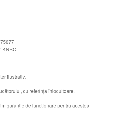
o
275877
e: KNBC
r ilustrativ.
ătorului, cu referința înlocuitoare.
erim garanție de funcționare pentru acestea