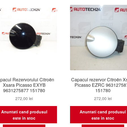
pacul Rezervorului Citroën
Capacul rezervor Citroën X
Xsara Picasso EXYB
Picasso EZRC 96312758
9631275877 151780
151780
272,00
lei
272,00
lei
Anuntati cand produsul
Anuntati cand produsul
este in stoc
este in stoc