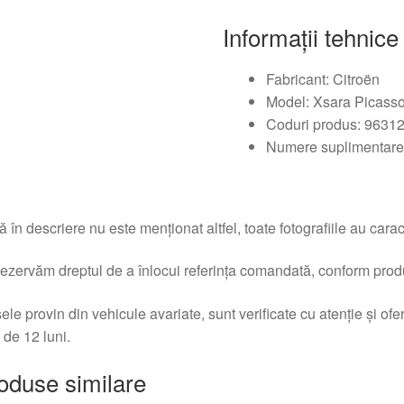
Informații tehnice
Fabricant: Citroën
Model: Xsara Picass
Coduri produs: 9631
Numere suplimentar
 în descriere nu este menționat altfel, toate fotografiile au caracte
ezervăm dreptul de a înlocui referința comandată, conform produc
ele provin din vehicule avariate, sunt verificate cu atenție și of
 de 12 luni.
oduse similare