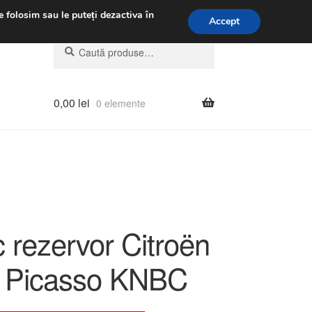
.m.
031 229 6816
e folosim sau le puteți dezactiva în
Accept
Caută
Caută
după:
0,00
lei
0 elemente
 rezervor Citroën
 Picasso KNBC