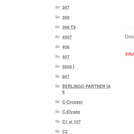
307
308
308 T9
Des
4007
406
Info
407
5008 I
607
BERLINGO PARTNER IA
II
C-Crosser
C-Elysée
C1 și 107
C2