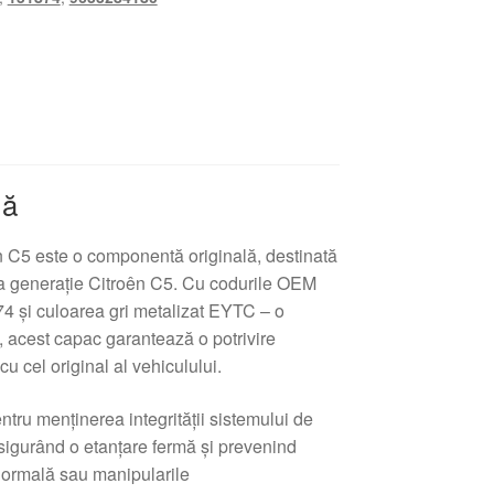
lă
n C5 este o componentă originală, destinată
a generație Citroên C5. Cu codurile OEM
 şi culoarea gri metalizat EYTC – o
acest capac garantează o potrivire
cu cel original al vehiculului.
ntru menținerea integrității sistemului de
sigurând o etanțare fermă şi prevenind
normală sau manipularile