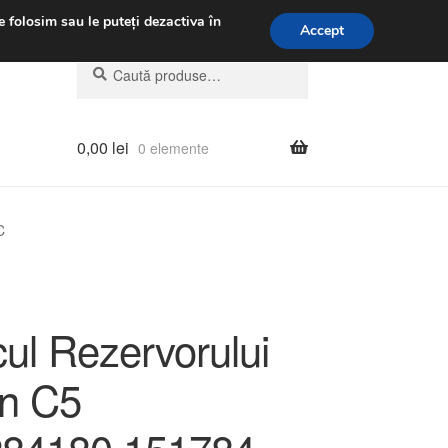
.m.
031 229 6816
e folosim sau le puteți dezactiva în
Accept
Caută
Caută
după:
0,00
lei
0 elemente
C
ul Rezervorului
ên C5