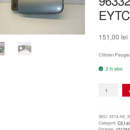
96332
EYTC
151,00
lei
Citroen Peuge
2 în stoc
Cantitate
Capacul Rezerv
Citroên
C5
9633284180
SKU:
3574-H2_K
Categorii:
C5 I și 
151784
Etichete:
151784