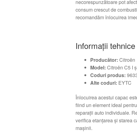
necorespunzătoare pot afecta
consum crescut de combustib
recomandăm înlocuirea imed
Informații tehnice
Producător:
Citroên
Model:
Citroên C5 I şi
Coduri produs:
9633
Alte coduri:
EYTC
Înlocuirea acestui capac est
fiind un element ideal pentru
reparații auto individuale. 
verifica etanțarea și starea c
mașinii.