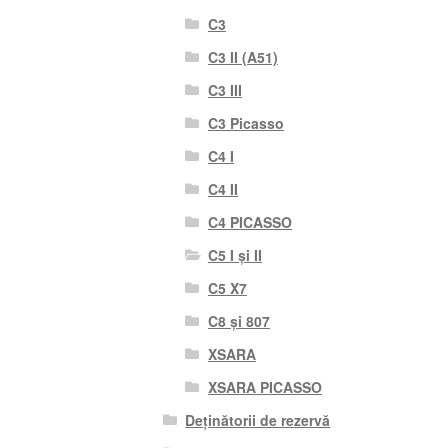
C3
C3 II (A51)
C3 III
C3 Picasso
C4 I
C4 II
C4 PICASSO
C5 I și II
C5 X7
C8 și 807
XSARA
XSARA PICASSO
Deținătorii de rezervă