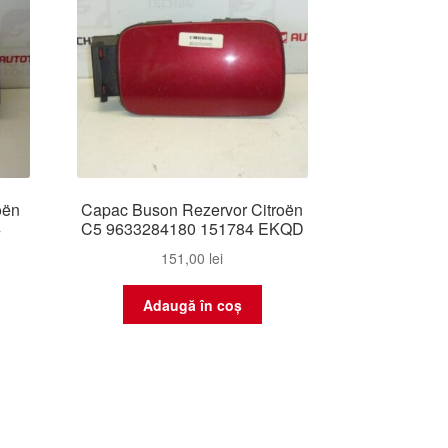
oën
Capac Buson Rezervor Citroën
4
C5 9633284180 151784 EKQD
151,00
lei
Adaugă în coș