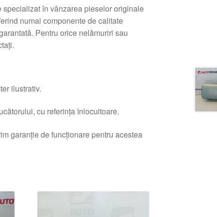
 specializat în vânzarea pieselor originale
oferind numai componente de calitate
 garantată. Pentru orice nelămuriri sau
tați.
r ilustrativ.
ătorului, cu referința înlocuitoare.
erim garanție de funcționare pentru acestea