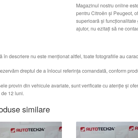
Magazinul nostru online este
pentru Citroên şi Peugeot, 
superioară şi funcționalitate
ajutor, nu ezitați să ne contac
 în descriere nu este menționat altfel, toate fotografiile au caracte
ezervăm dreptul de a înlocui referința comandată, conform produc
ele provin din vehicule avariate, sunt verificate cu atenție și of
 de 12 luni.
oduse similare