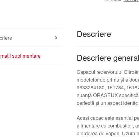
EYTC
Descriere
criere
Descriere genera
rmații suplimentare
Capacul rezervorului Citroê
modelelor de prima şi a dou
9633284180, 151784, 151874
nuanță ORAGEUX specifică, 
perfectă şi un aspect identic 
Acest capac este esențial pe
alimentare cu combustibil, a
pierderea de vapori. Uzura 