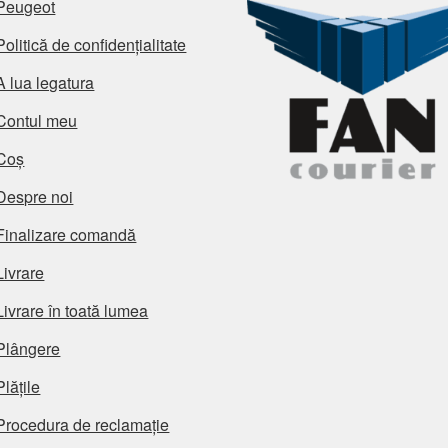
Peugeot
Politică de confidențialitate
A lua legatura
Contul meu
Coș
Despre noi
Finalizare comandă
Livrare
Livrare în toată lumea
Plângere
Plățile
Procedura de reclamație