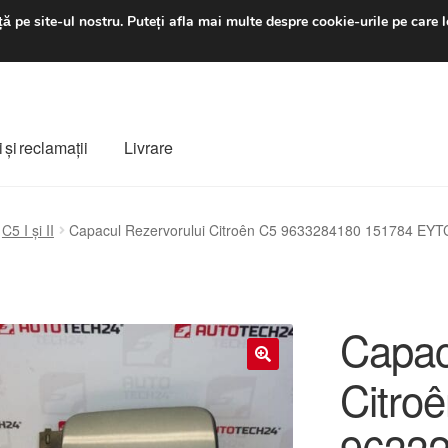
luni-vineri 9 a.m. - 4 p
ă pe site-ul nostru.
Puteți afla mai multe despre cookie-urile pe care l
 şi reclamații
Livrare
ș
Despre noi
Finalizare comandă
Livrare
Livrare în toată lumea
C5 I și II
Capacul Rezervorului Citroên C5 9633284180 151784 EYT
e
Procedura de reclamație
Termeni si conditii
Capac
Citro
🔍