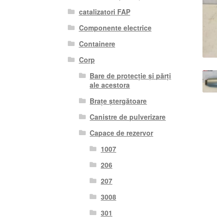
catalizatori FAP
Componente electrice
Containere
Corp
Bare de protecție și părți
ale acestora
Brațe ștergătoare
Canistre de pulverizare
Capace de rezervor
1007
206
207
3008
301