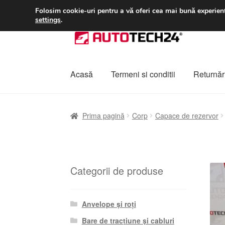
LIVRARE de la 33 lei
Folosim cookie-uri pentru a vă oferi cea mai bună experienț
settings
.
Sari
Sari
la
la
navigare
conținut
Acasă
Termeni si conditii
Returnări
Prima pagină
A lua legatura
Contul meu
Co
Prima pagină
Corp
Capace de rezervor
Plângere
Plățile
Politică de confidențialitat
Categorii de produse
Anvelope și roți
Bare de tracțiune și cabluri