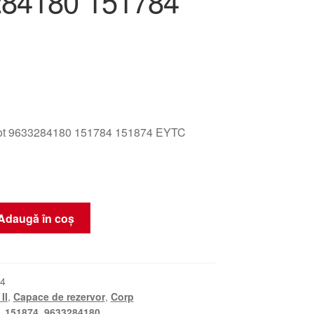
84180 151784
ot 9633284180 151784 151874 EYTC
Adaugă în coș
orului
4
II
,
Capace de rezervor
,
Corp
,
151874
,
9633284180