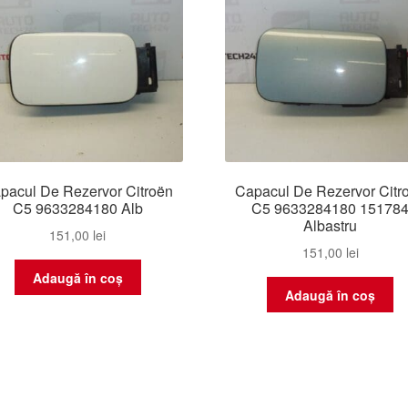
pacul De Rezervor Citroën
Capacul De Rezervor Citr
C5 9633284180 Alb
C5 9633284180 15178
Albastru
151,00
lei
151,00
lei
Adaugă în coș
Adaugă în coș