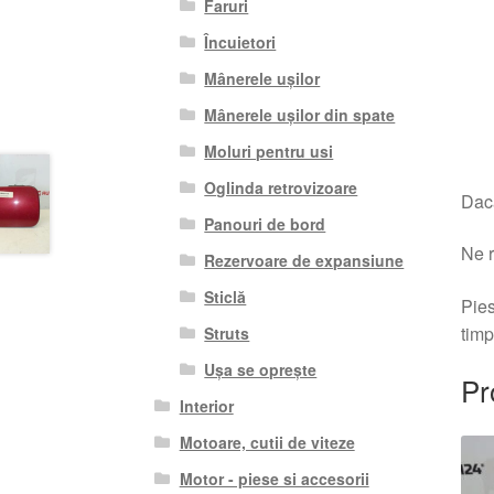
Faruri
Încuietori
Mânerele ușilor
Mânerele ușilor din spate
Moluri pentru usi
Oglinda retrovizoare
Dacă
Panouri de bord
Ne r
Rezervoare de expansiune
Sticlă
Pies
timp
Struts
Ușa se oprește
Pr
Interior
Motoare, cutii de viteze
Motor - piese si accesorii