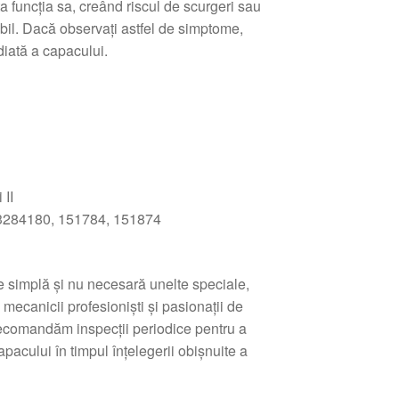
 funcția sa, creând riscul de scurgeri sau
il. Dacă observați astfel de simptome,
iată a capacului.
 II
284180, 151784, 151874
e simplă şi nu necesară unelte speciale,
 mecanicii profesioniști şi pasionații de
Recomandăm inspecții periodice pentru a
apacului în timpul înțelegerii obișnuite a