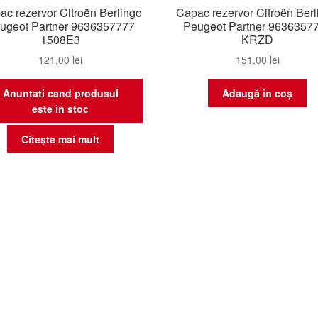
ac rezervor Citroën Berlingo
Capac rezervor Citroën Berl
ugeot Partner 9636357777
Peugeot Partner 9636357
1508E3
KRZD
121,00
lei
151,00
lei
Anuntati cand produsul
Adaugă în coș
este in stoc
Citește mai mult