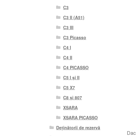
C3
C3 II (A51)
C3 III
C3 Picasso
C4 I
C4 II
C4 PICASSO
C5 I și II
C5 X7
C8 și 807
XSARA
XSARA PICASSO
Deținătorii de rezervă
Dacă