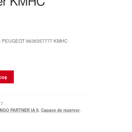
er KMHC
 PEUGEOT 9636357777 KMHC
coș
17
NGO PARTNER IA II
,
Capace de rezervor
,