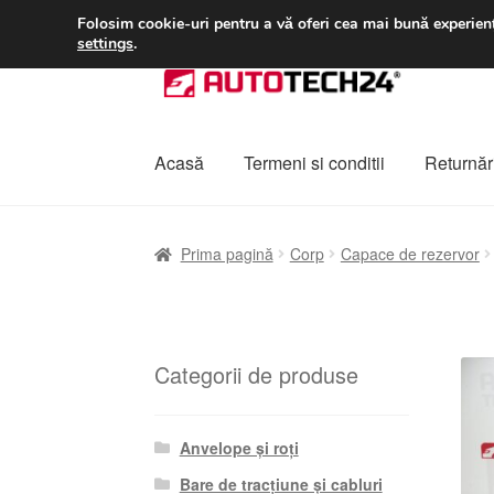
LIVRARE de la 33 lei
Folosim cookie-uri pentru a vă oferi cea mai bună experienț
settings
.
Sari
Sari
la
la
navigare
conținut
Acasă
Termeni si conditii
Returnări
Prima pagină
A lua legatura
Contul meu
Co
Prima pagină
Corp
Capace de rezervor
Plângere
Plățile
Politică de confidențialitat
Categorii de produse
Anvelope și roți
Bare de tracțiune și cabluri