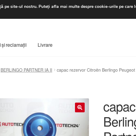
luni-vineri 9 a.m. - 4 p
ă pe site-ul nostru.
Puteți afla mai multe despre cookie-urile pe care l
 şi reclamații
Livrare
ș
Despre noi
Finalizare comandă
Livrare
Livrare în toată lumea
BERLINGO PARTNER IA II
capac rezervor Citroën Berlingo Peugeo
e
Procedura de reclamație
Termeni si conditii
capac
Berli
🔍