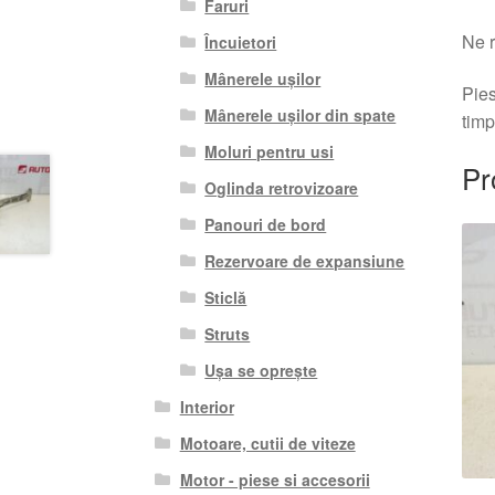
Faruri
Ne r
Încuietori
Mânerele ușilor
Pies
Mânerele ușilor din spate
timp
Moluri pentru usi
Pr
Oglinda retrovizoare
Panouri de bord
Rezervoare de expansiune
Sticlă
Struts
Ușa se oprește
Interior
Motoare, cutii de viteze
Motor - piese si accesorii