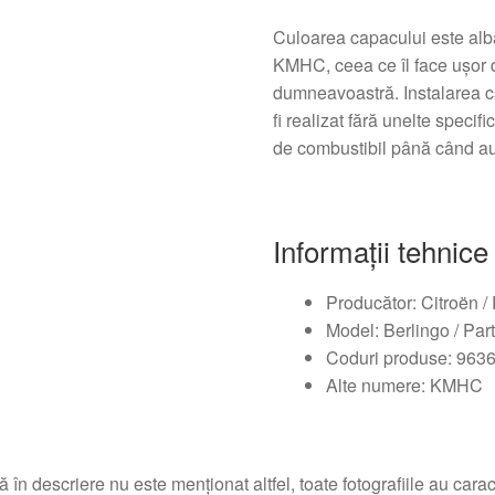
Culoarea capacului este alb
KMHC, ceea ce îl face ușor de
dumneavoastră. Instalarea c
fi realizat fără unelte specif
de combustibil până când auzi
Informații tehnice
Producător: Citroën /
Model: Berlingo / Par
Coduri produse: 963
Alte numere: KMHC
 în descriere nu este menționat altfel, toate fotografiile au caracte