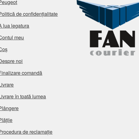
Peugeot
Politică de confidențialitate
A lua legatura
Contul meu
Coș
Despre noi
Finalizare comandă
Livrare
Livrare în toată lumea
Plângere
Plățile
Procedura de reclamație