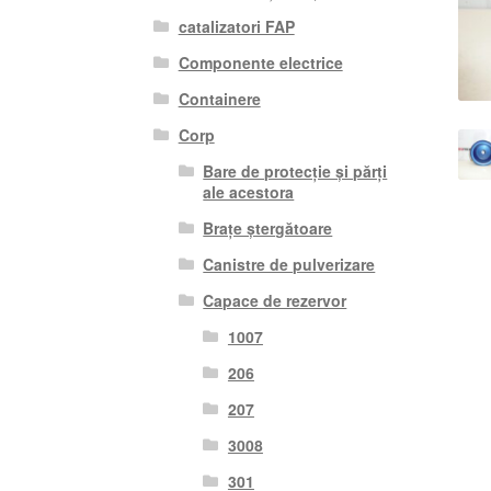
catalizatori FAP
Componente electrice
Containere
Corp
Bare de protecție și părți
ale acestora
Brațe ștergătoare
Canistre de pulverizare
Capace de rezervor
1007
206
207
3008
301