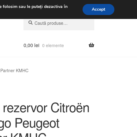
.m.
031 229 6816
e folosim sau le puteți dezactiva în
Accept
Caută
Caută
după:
0,00
lei
0 elemente
t Partner KMHC
 rezervor Citroën
ngo Peugeot