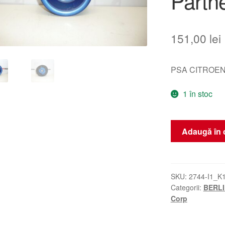
Partn
151,00
lei
PSA CITROEN
1 în stoc
Cantitate
Adaugă în 
capac
rezervor
Citroën
Berlingo
SKU:
2744-I1_K
Categorii:
BERLI
Peugeot
Corp
Partner
KMHC