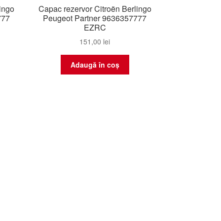
ingo
Capac rezervor Citroën Berlingo
777
Peugeot Partner 9636357777
EZRC
151,00
lei
Adaugă în coș