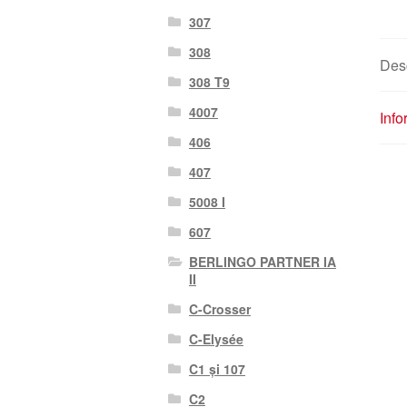
307
308
Des
308 T9
4007
Info
406
407
5008 I
607
BERLINGO PARTNER IA
II
C-Crosser
C-Elysée
C1 și 107
C2