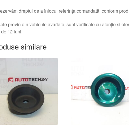
ezervăm dreptul de a înlocui referința comandată, conform produc
ele provin din vehicule avariate, sunt verificate cu atenție și of
 de 12 luni.
oduse similare