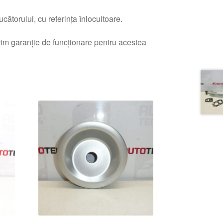
ătorului, cu referința înlocuitoare.
erim garanție de funcționare pentru acestea