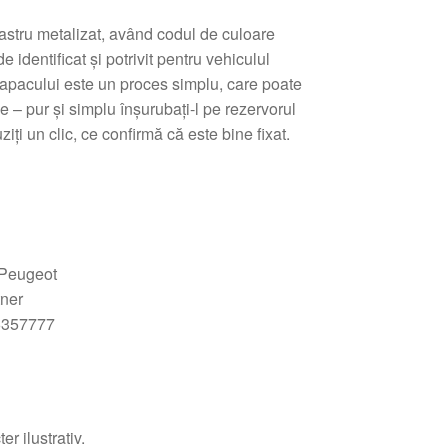
astru metalizat, având codul de culoare
 identificat și potrivit pentru vehiculul
apacului este un proces simplu, care poate
ice – pur și simplu înșurubați-l pe rezervorul
ți un clic, ce confirmă că este bine fixat.
 Peugeot
tner
6357777
r ilustrativ.