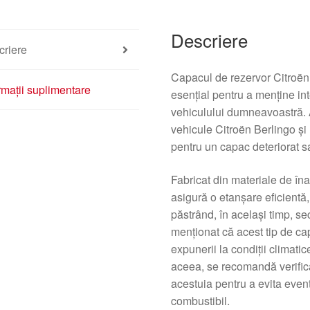
Descriere
criere
Capacul de rezervor Citroën
rmații suplimentare
esențial pentru a menține int
vehiculului dumneavoastră. 
vehicule Citroën Berlingo și 
pentru un capac deteriorat s
Fabricat din materiale de în
asigură o etanșare eficientă
păstrând, în același timp, se
menționat că acest tip de ca
expunerii la condiții climatic
aceea, se recomandă verifica
acestuia pentru a evita eve
combustibil.