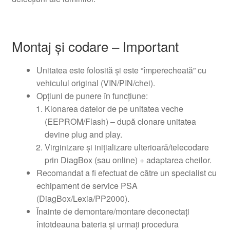
Montaj și codare – Important
Unitatea este folosită și este “împerecheată” cu
vehiculul original (VIN/PIN/chei).
Opțiuni de punere în funcțiune:
Klonarea datelor de pe unitatea veche
(EEPROM/Flash) – după clonare unitatea
devine plug and play.
Virginizare și inițializare ulterioară/telecodare
prin DiagBox (sau online) + adaptarea cheilor.
Recomandat a fi efectuat de către un specialist cu
echipament de service PSA
(DiagBox/Lexia/PP2000).
Înainte de demontare/montare deconectați
întotdeauna bateria și urmați procedura