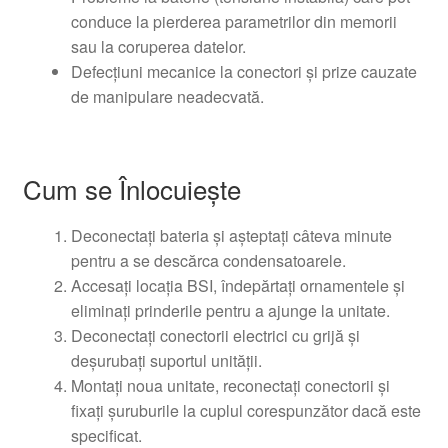
conduce la pierderea parametrilor din memorii
sau la coruperea datelor.
Defecțiuni mecanice la conectori și prize cauzate
de manipulare neadecvată.
Cum se Înlocuiește
Deconectați bateria și așteptați câteva minute
pentru a se descărca condensatoarele.
Accesați locația BSI, îndepărtați ornamentele și
eliminați prinderile pentru a ajunge la unitate.
Deconectați conectorii electrici cu grijă și
deșurubați suportul unității.
Montați noua unitate, reconectați conectorii și
fixați șuruburile la cuplul corespunzător dacă este
specificat.