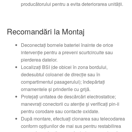
producătorului pentru a evita deteriorarea unității.
Recomandări la Montaj
Deconectați bornele bateriei înainte de orice
intervenție pentru a preveni scurtcircuite sau
pierderea datelor.
Localizați BSI (de obicei în zona bordului,
dedesubtul coloanei de direcție sau în
compartimentul pasagerului); îndepărtați
ornamentele și prinderile cu grijă.
Protejați unitatea de descărcări electrostatice;
manevrați conectorii cu atenție și verificați pin-ii
pentru corodare sau contacte oxidate.
După montare, efectuați clonarea sau telecodarea
conform opțiunilor de mai sus pentru restabilirea