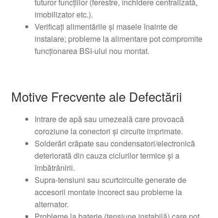
tuturor funcțiilor (ferestre, închidere centralizată,
imobilizator etc.).
Verificați alimentările și masele înainte de
instalare; probleme la alimentare pot compromite
funcționarea BSI-ului nou montat.
Motive Frecvente ale Defectării
Intrare de apă sau umezeală care provoacă
coroziune la conectori și circuite imprimate.
Solderări crăpate sau condensatori/electronică
deteriorată din cauza ciclurilor termice și a
îmbătrânirii.
Supra-tensiuni sau scurtcircuite generate de
accesorii montate incorect sau probleme la
alternator.
Probleme la baterie (tensiune instabilă) care pot