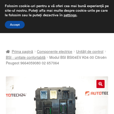
LIVRARE de la 33 lei
Folosim cookie-uri pentru a vă oferi cea mai bună experiență pe
site-ul nostru.
Puteți afla mai multe despre cookie-urile pe care
luni-vineri 9 a.m. - 4 p.m.
031 229 6816
le folosim sau le puteți dezactiva în
settings
.
Sari
Sari
Accept
Meniu
la
la
navigare
conținut
Prima pagină
Prima pagină
Componente electrice
Unități de control
A lua legatura
BSI - unitate confortabilă
Modul BSI BSI04EV K04-00 Citroën
Peugeot 9664059080 02 657064
Contul meu
Coș
🔍
Despre noi
Finalizare comandă