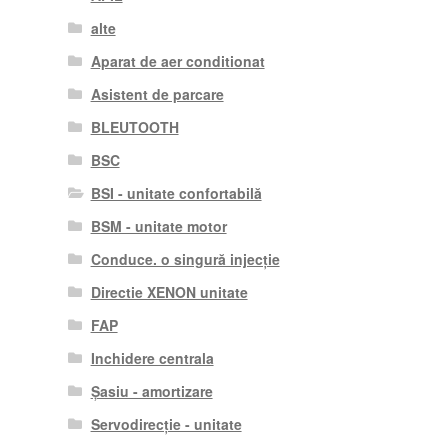
alte
Aparat de aer conditionat
Asistent de parcare
BLEUTOOTH
BSC
BSI - unitate confortabilă
BSM - unitate motor
Conduce. o singură injecție
Directie XENON unitate
FAP
Inchidere centrala
Șasiu - amortizare
Servodirecție - unitate