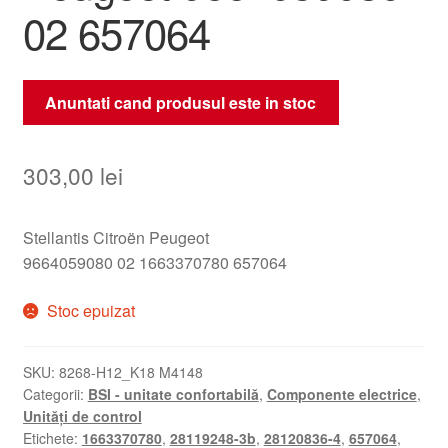
02 657064
Anuntati cand produsul este in stoc
303,00
lei
Stellantis Citroën Peugeot
9664059080 02 1663370780 657064
Stoc epuizat
SKU:
8268-H12_K18 M4148
Categorii:
BSI - unitate confortabilă
,
Componente electrice
,
Unități de control
Etichete:
1663370780
,
28119248-3b
,
28120836-4
,
657064
,