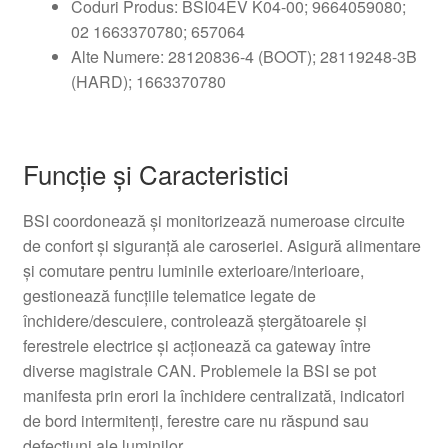
Coduri Produs: BSI04EV K04-00; 9664059080;
02 1663370780; 657064
Alte Numere: 28120836-4 (BOOT); 28119248-3B
(HARD); 1663370780
Funcție și Caracteristici
BSI coordonează și monitorizează numeroase circuite
de confort și siguranță ale caroseriei. Asigură alimentare
și comutare pentru luminile exterioare/interioare,
gestionează funcțiile telematice legate de
închidere/descuiere, controlează ștergătoarele și
ferestrele electrice și acționează ca gateway între
diverse magistrale CAN. Problemele la BSI se pot
manifesta prin erori la închidere centralizată, indicatori
de bord intermitenți, ferestre care nu răspund sau
defecțiuni ale luminilor.