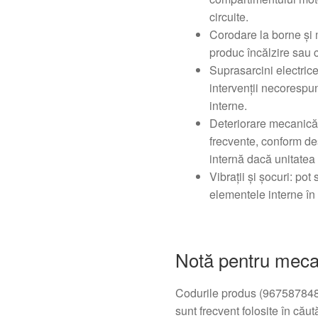
circuite.
Corodare la borne și 
produc încălzire sau c
Suprasarcini electrice
intervenții necoresp
interne.
Deteriorare mecanică 
frecvente, conform de
internă dacă unitatea 
Vibrații şi șocuri: pot
elementele interne în 
Notă pentru mecan
Codurile produs (96758784
sunt frecvent folosite în căută