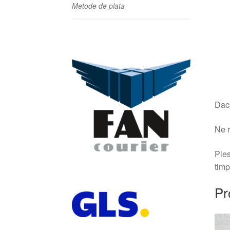
Metode de plata
Dacă
Ne r
Pies
timp
Pr