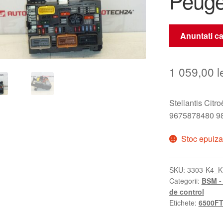
Peuge
Anuntati ca
1 059,00
l
Stellantis Citr
9675878480 9
Stoc epuiza
SKU:
3303-K4_
Categorii:
BSM - 
de control
Etichete:
6500F