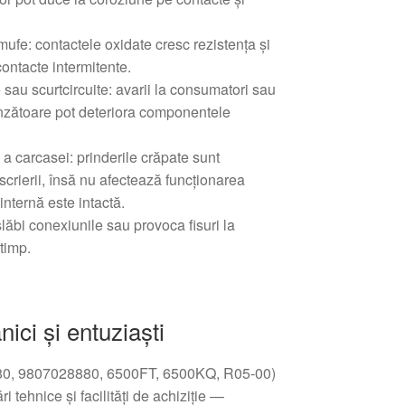
mufe: contactele oxidate cresc rezistența și
ontacte intermitente.
 sau scurtcircuite: avarii la consumatori sau
unzătoare pot deteriora componentele
a carcasei: prinderile crăpate sunt
scrierii, însă nu afectează funcționarea
internă este intactă.
 slăbi conexiunile sau provoca fisuri la
timp.
ici și entuziaști
80, 9807028880, 6500FT, 6500KQ, R05-00)
ri tehnice și facilități de achiziție —