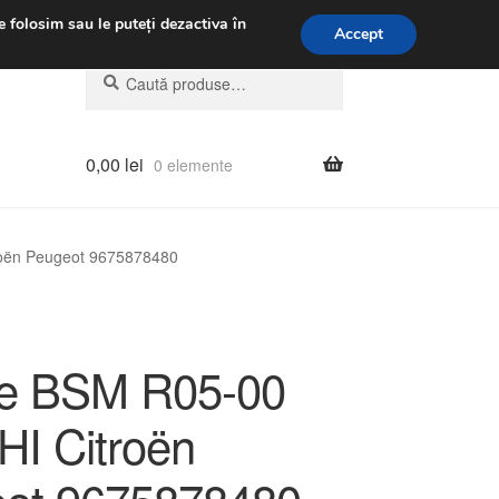
.m.
031 229 6816
e folosim sau le puteți dezactiva în
Accept
Caută
Caută
după:
0,00
lei
0 elemente
roën Peugeot 9675878480
te BSM R05-00
I Citroën