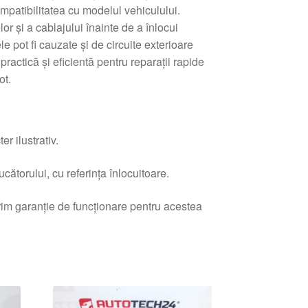
compatibilitatea cu modelul vehiculului.
lor și a cablajului înainte de a înlocui
 pot fi cauzate și de circuite exterioare
practică și eficientă pentru reparații rapide
ot.
r ilustrativ.
ătorului, cu referința înlocuitoare.
erim garanție de funcționare pentru acestea