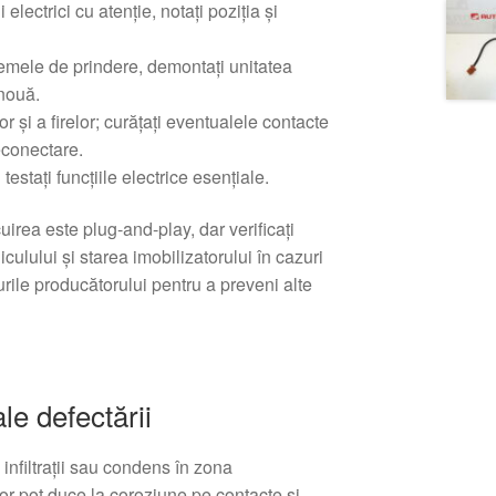
electrici cu atenție, notați poziția și
lemele de prindere, demontați unitatea
nouă.
or și a firelor; curățați eventualele contacte
econectare.
testați funcțiile electrice esențiale.
cuirea este plug-and-play, dar verificați
iculului și starea imobilizatorului în cazuri
rile producătorului pentru a preveni alte
le defectării
infiltrații sau condens în zona
r pot duce la coroziune pe contacte și