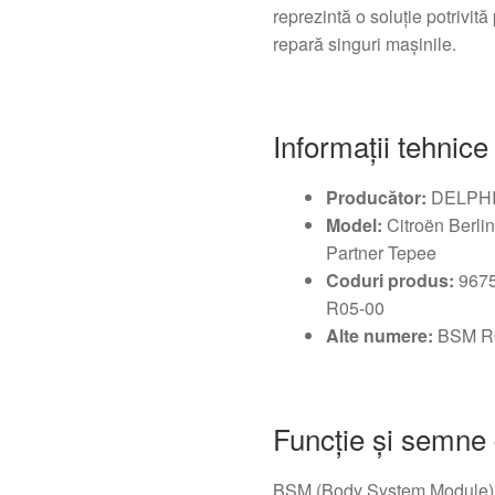
reprezintă o soluţie potrivită
repară singuri maşinile.
Informații tehnice
Producător:
DELPH
Model:
Citroën Berli
Partner Tepee
Coduri produs:
9675
R05-00
Alte numere:
BSM R
Funcție și semne 
BSM (Body System Module) di