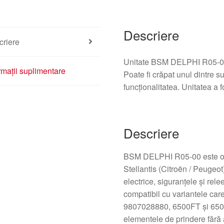
Descriere
criere
Unitate BSM DELPHI R05-0
rmații suplimentare
Poate fi crăpat unul dintre s
funcționalitatea. Unitatea a f
Descriere
BSM DELPHI R05-00 este o u
Stellantis (Citroën / Peugeot
electrice, siguranțele şi rel
compatibil cu variantele ca
9807028880, 6500FT şi 6500
elementele de prindere fără 