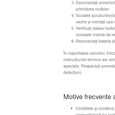
Deconectați conectorii 
orientarea mufelor.
Scoateți șuruburile/c
veche și montați cea 
Verificați starea mufel
corodate înainte de r
Reconectați bateria și 
În majoritatea cazurilor, înlo
instrucțiunile tehnice ale veh
speciale. Respectați procedu
defecțiuni.
Motive frecvente a
Umiditate şi condens: 
compartimentului moto