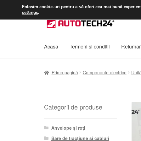
LIVRARE de la 33 lei
Folosim cookie-uri pentru a vă oferi cea mai bună experienț
settings
.
Sari
Sari
la
la
navigare
conținut
Acasă
Termeni si conditii
Returnări
Prima pagină
A lua legatura
Contul meu
Co
Prima pagină
Componente electrice
Unită
Plângere
Plățile
Politică de confidențialitat
Categorii de produse
Anvelope și roți
Bare de tracțiune și cabluri