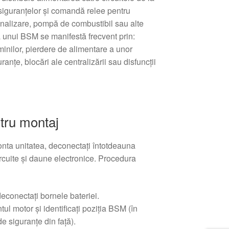
 siguranțelor și comandă relee pentru
nalizare, pompă de combustibil sau alte
ea unui BSM se manifestă frecvent prin:
minilor, pierdere de alimentare a unor
uranţe, blocări ale centralizării sau disfuncții
tru montaj
nta unitatea, deconectați întotdeauna
ircuite şi daune electronice. Procedura
deconectați bornele bateriei.
l motor și identificați poziția BSM (în
e siguranţe din faţă).