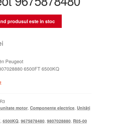
ot 9675878480
nd produsul este in stoc
ei
oën Peugeot
807028880 6500FT 6500KQ
t
KR3
unitate motor
,
Componente electrice
,
Unități
T
,
6500KQ
,
9675878480
,
9807028880
,
R05-00