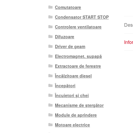
Comutatoare
Condensator START STOP
Des
Controlere ventilatoare
Difuzoare
Info
Driver de geam
Electromagnet. supapă
Extractoare de ferestre
Încălzitoare diesel
Începători
Încuietori și chei
Mecanisme de ștergător
Module de aprindere
Motoare electrice