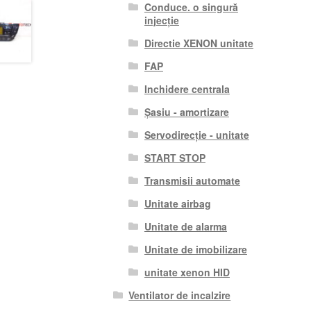
Conduce. o singură
injecție
Directie XENON unitate
FAP
Inchidere centrala
Șasiu - amortizare
Servodirecție - unitate
START STOP
Transmisii automate
Unitate airbag
Unitate de alarma
Unitate de imobilizare
unitate xenon HID
Ventilator de incalzire