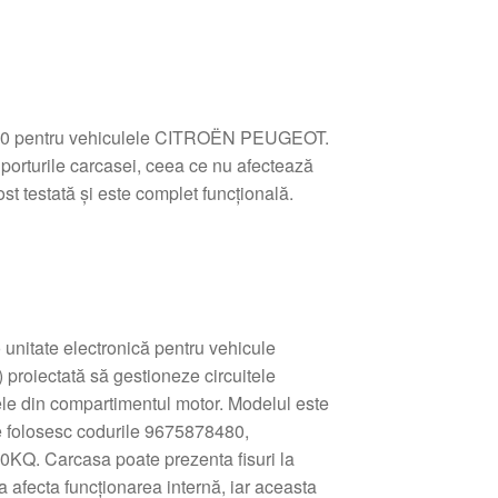
0 pentru vehiculele CITROËN PEUGEOT.
uporturile carcasei, ceea ce nu afectează
ost testată și este complet funcțională.
nitate electronică pentru vehicule
) proiectată să gestioneze circuitele
eele din compartimentul motor. Modelul este
re folosesc codurile 9675878480,
KQ. Carcasa poate prezenta fisuri la
a afecta funcţionarea internă, iar aceasta