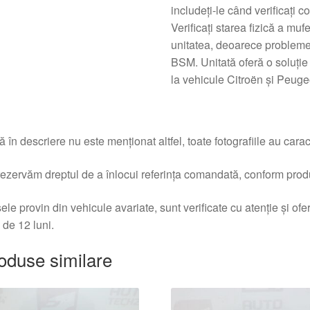
includeți-le când verificați 
Verificați starea fizică a mufe
unitatea, deoarece problemele
BSM. Unitată oferă o soluție 
la vehicule Citroën și Peuge
 în descriere nu este menționat altfel, toate fotografiile au caracte
ezervăm dreptul de a înlocui referința comandată, conform produc
ele provin din vehicule avariate, sunt verificate cu atenție și of
 de 12 luni.
oduse similare