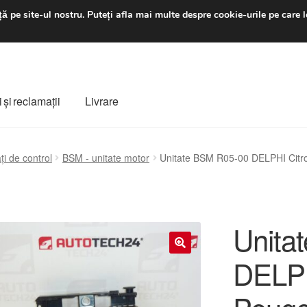
luni-vineri 9 a.m. - 4 p
ă pe site-ul nostru.
Puteți afla mai multe despre cookie-urile pe care l
 şi reclamații
Livrare
ș
Despre noi
Finalizare comandă
Livrare
Livrare în toată lumea
ți de control
BSM - unitate motor
Unitate BSM R05-00 DELPHI Cit
e
Procedura de reclamație
Termeni si conditii
Unita
DELPH
🔍