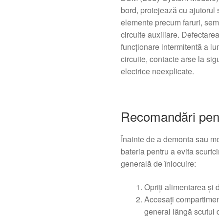
bord, protejează cu ajutorul
elemente precum faruri, sem
circuite auxiliare. Defectar
funcționare intermitentă a lu
circuite, contacte arse la sig
electrice neexplicate.
Recomandări pen
Înainte de a demonta sau mo
bateria pentru a evita scurtc
generală de înlocuire:
Opriți alimentarea și 
Accesați compartimentu
general lângă scutul d