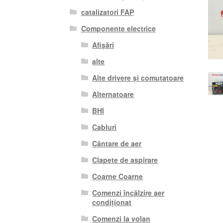
catalizatori FAP
Componente electrice
Afișări
alte
Alte drivere și comutatoare
Alternatoare
BHI
Cabluri
Cântare de aer
Clapete de aspirare
Coarne Coarne
Comenzi încălzire aer
condiționat
Comenzi la volan