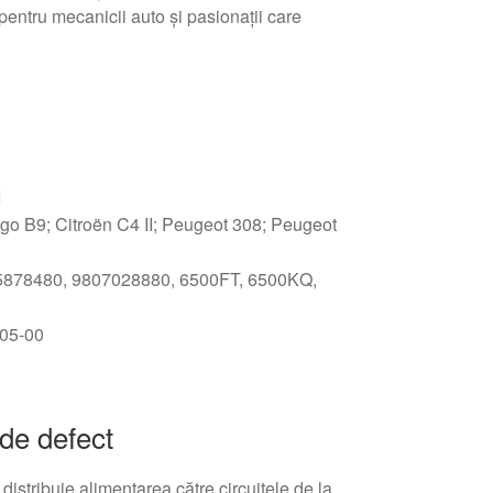
 pentru mecanicii auto şi pasionaţii care
I
ngo B9; Citroën C4 II; Peugeot 308; Peugeot
878480, 9807028880, 6500FT, 6500KQ,
05-00
de defect
stribuie alimentarea către circuitele de la