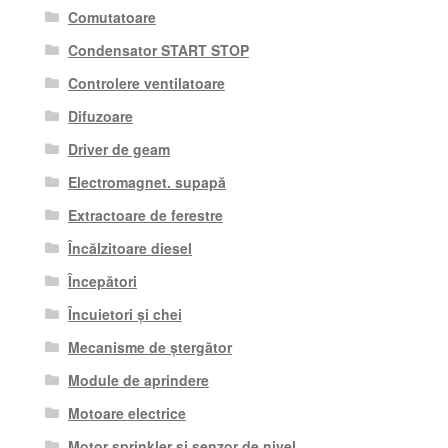
Comutatoare
Condensator START STOP
Controlere ventilatoare
Difuzoare
Driver de geam
Electromagnet. supapă
Extractoare de ferestre
Încălzitoare diesel
Începători
Încuietori și chei
Mecanisme de ștergător
Module de aprindere
Motoare electrice
Motor sprinkler si senzor de nivel