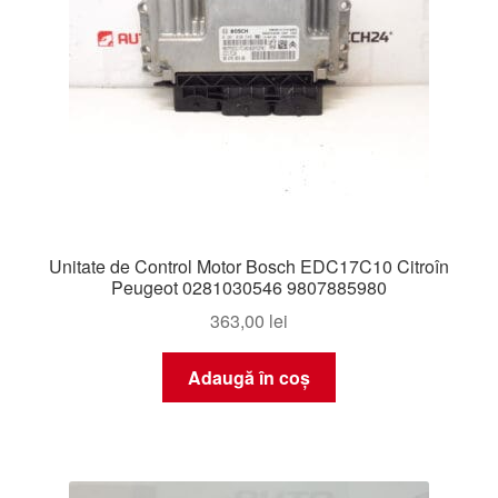
Unitate de Control Motor Bosch EDC17C10 Citroîn
Peugeot 0281030546 9807885980
363,00
lei
Adaugă în coș