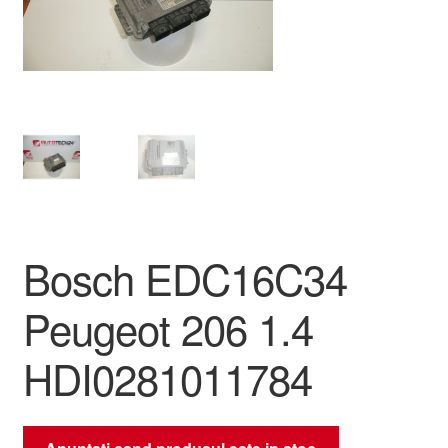
Livrare
Livrare în toată lumea
Plângere
Plățile
Politică de confidențialitate
Bosch EDC16C34
Procedura de reclamație
Peugeot 206 1.4
Termeni si conditii
HDI0281011784