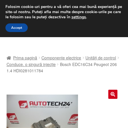
LIVRARE de la 33 lei
Folosim cookie-uri pentru a vă oferi cea mai bună experiență pe
site-ul nostru.
Puteți afla mai multe despre cookie-urile pe care
luni-vineri 9 a.m. - 4 p.m.
031 229 6816
le folosim sau le puteți dezactiva în
settings
.
Sari
Sari
Accept
Meniu
la
la
navigare
conținut
Prima pagină
Prima pagină
Componente electrice
Unități de control
A lua legatura
Conduce. o singură injecție
Bosch EDC16C34 Peugeot 206
1.4 HDI0281011784
Contul meu
Coș
🔍
Despre noi
Finalizare comandă