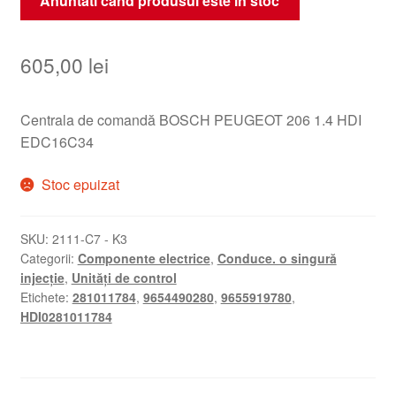
Anuntati cand produsul este in stoc
605,00
lei
Centrala de comandă BOSCH PEUGEOT 206 1.4 HDI
EDC16C34
Stoc epuizat
SKU:
2111-C7 - K3
Categorii:
Componente electrice
,
Conduce. o singură
injecție
,
Unități de control
Etichete:
281011784
,
9654490280
,
9655919780
,
HDI0281011784