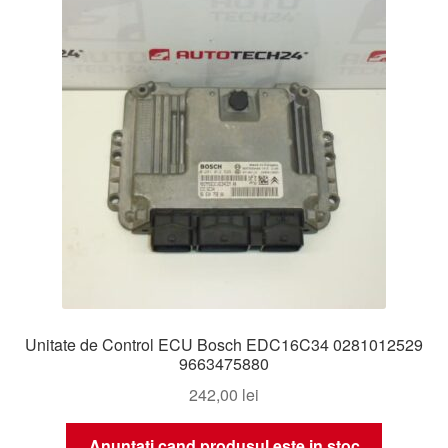
Unitate de Control ECU Bosch EDC16C34 0281012529
9663475880
242,00
lei
Anuntati cand produsul este in stoc