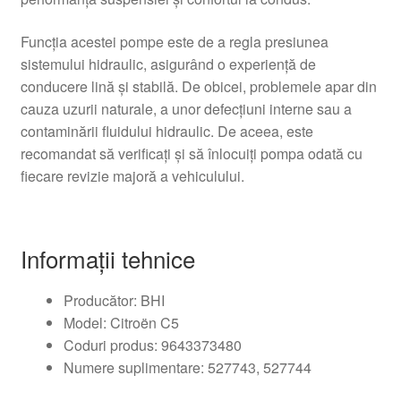
Funcția acestei pompe este de a regla presiunea
sistemului hidraulic, asigurând o experiență de
conducere lină și stabilă. De obicei, problemele apar din
cauza uzurii naturale, a unor defecțiuni interne sau a
contaminării fluidului hidraulic. De aceea, este
recomandat să verificați și să înlocuiți pompa odată cu
fiecare revizie majoră a vehiculului.
Informații tehnice
Producător: BHI
Model: Citroën C5
Coduri produs: 9643373480
Numere suplimentare: 527743, 527744