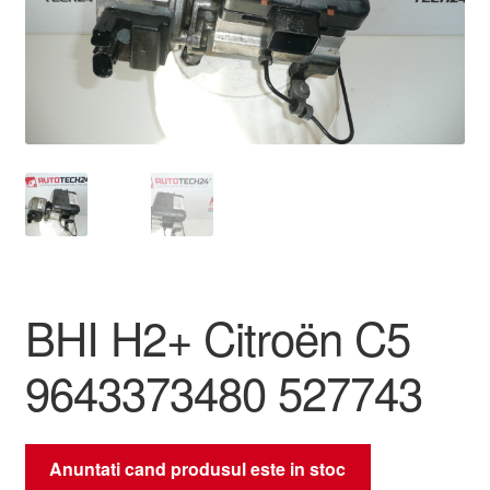
Livrare
Livrare în toată lumea
Plângere
Plățile
Politică de confidențialitate
BHI H2+ Citroën C5
Procedura de reclamație
9643373480 527743
Termeni si conditii
Anuntati cand produsul este in stoc