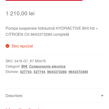
1 210,00
lei
Pompa suspensie hidraulică HYDRACTIVE BHI H2 +
CITROEN C5 9643373280 completă
Stoc epuizat
SKU:
3478-G7_K7 M3478
Categorii:
BHI
,
Componente electrice
Etichete:
527743
,
527744
,
9643373280
,
9643373480
Descriere