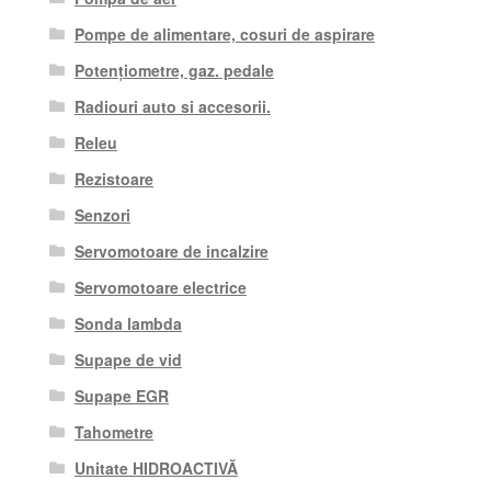
Pompe de alimentare, cosuri de aspirare
Potențiometre, gaz. pedale
Radiouri auto si accesorii.
Releu
Rezistoare
Senzori
Servomotoare de incalzire
Servomotoare electrice
Sonda lambda
Supape de vid
Supape EGR
Tahometre
Unitate HIDROACTIVĂ