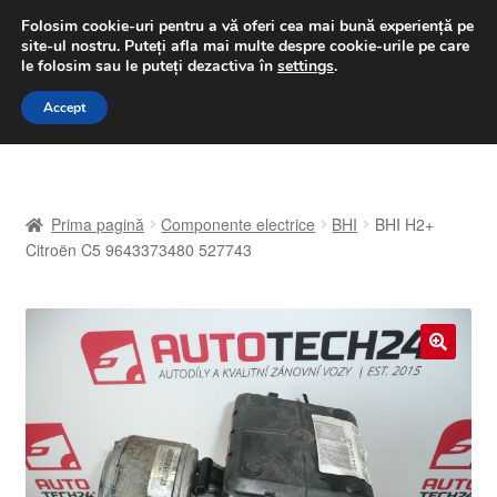
LIVRARE de la 33 lei
Folosim cookie-uri pentru a vă oferi cea mai bună experiență pe
site-ul nostru.
Puteți afla mai multe despre cookie-urile pe care
luni-vineri 9 a.m. - 4 p.m.
031 229 6816
le folosim sau le puteți dezactiva în
settings
.
Sari
Sari
Accept
Meniu
la
la
navigare
conținut
Prima pagină
Prima pagină
Componente electrice
BHI
BHI H2+
A lua legatura
Citroën C5 9643373480 527743
Contul meu
Coș
🔍
Despre noi
Finalizare comandă