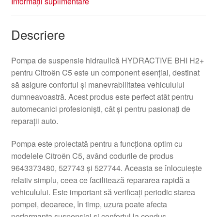
Informații suplimentare
Descriere
Pompa de suspensie hidraulică HYDRACTIVE BHI H2+
pentru Citroën C5 este un component esențial, destinat
să asigure confortul și manevrabilitatea vehiculului
dumneavoastră. Acest produs este perfect atât pentru
automecanici profesioniști, cât și pentru pasionați de
reparații auto.
Pompa este proiectată pentru a funcționa optim cu
modelele Citroën C5, având codurile de produs
9643373480, 527743 și 527744. Aceasta se înlocuiește
relativ simplu, ceea ce facilitează repararea rapidă a
vehiculului. Este important să verificați periodic starea
pompei, deoarece, în timp, uzura poate afecta
performanța suspensiei și confortul la condus.