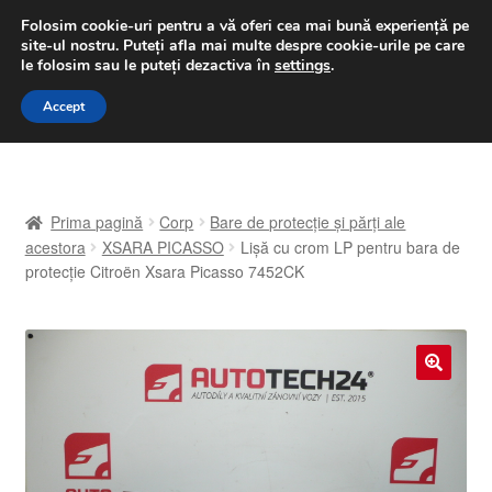
LIVRARE de la 33 lei
Folosim cookie-uri pentru a vă oferi cea mai bună experiență pe
site-ul nostru.
Puteți afla mai multe despre cookie-urile pe care
luni-vineri 9 a.m. - 4 p.m.
031 229 6816
le folosim sau le puteți dezactiva în
settings
.
Sari
Sari
Accept
Meniu
la
la
navigare
conținut
Prima pagină
Prima pagină
Corp
Bare de protecție și părți ale
A lua legatura
acestora
XSARA PICASSO
Lișă cu crom LP pentru bara de
protecție Citroën Xsara Picasso 7452CK
Contul meu
Coș
🔍
Despre noi
Finalizare comandă