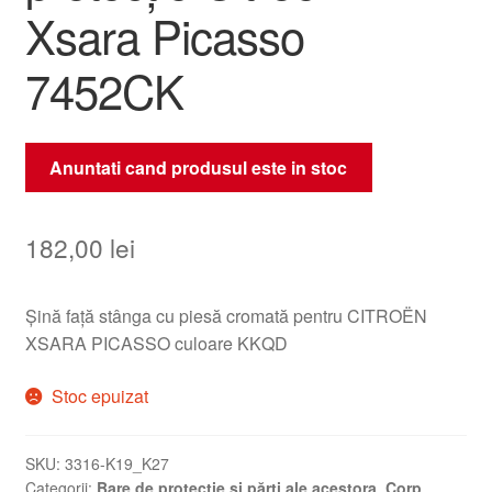
Xsara Picasso
7452CK
Anuntati cand produsul este in stoc
182,00
lei
Șină față stânga cu piesă cromată pentru CITROËN
XSARA PICASSO culoare KKQD
Stoc epuizat
SKU:
3316-K19_K27
Categorii:
Bare de protecție și părți ale acestora
,
Corp
,