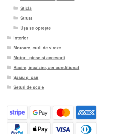
Sticlă
Struts
Ușa se oprește
Interior
Motoare, cutii de viteze
Motor - piese si accesorii
Racire, incalzire, aer conditionat
Șasiu și osii
Seturi de scule