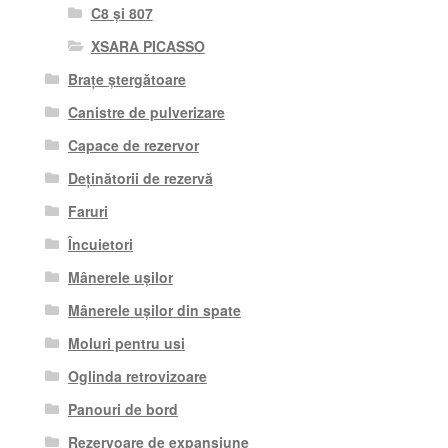
C8 și 807
XSARA PICASSO
Brațe ștergătoare
Canistre de pulverizare
Capace de rezervor
Deținătorii de rezervă
Faruri
Încuietori
Mânerele ușilor
Mânerele ușilor din spate
Moluri pentru usi
Oglinda retrovizoare
Panouri de bord
Rezervoare de expansiune